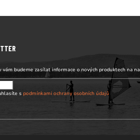
l
á
d
a
c
í
ETTER
p
r
my vám budeme zasílat informace o nových produktech na n
v
k
y
uhlasíte s
podmínkami ochrany osobních údajů
v
ý
p
i
s