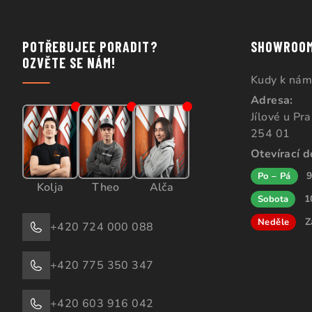
POTŘEBUJEE PORADIT?
SHOWROO
OZVĚTE SE NÁM!
Kudy k nám
Adresa:
Jílové u Pr
254 01
Otevírací 
9
Po – Pá
Kolja
Theo
Alča
1
Sobota
Z
Neděle
+420 724 000 088
+420 775 350 347
+420 603 916 042