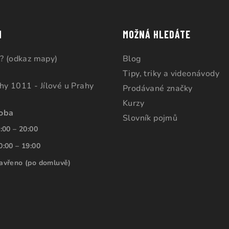
u
M
MOŽNÁ HLEDÁTE
? (odkaz mapy)
Blog
Tipy, triky a videonávody
ahy 1011 - Jílové u Prahy
Prodávané značky
Kurzy
doba
Slovník pojmů
:00 – 20:00
0:00 – 19:00
avřeno (po domluvě)