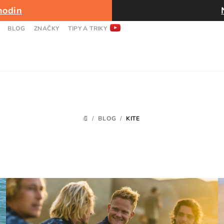
hodin
BLOG
ZNAČKY
TIPY A TRIKY
/
BLOG
/
KITE
DOMŮ