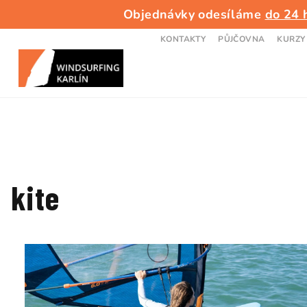
Přejít
Objednávky odesíláme
do 24 
na
obsah
KONTAKTY
PŮJČOVNA
KURZY
kite
V
ý
p