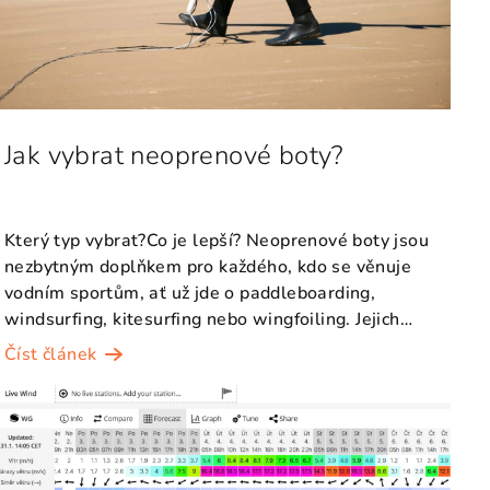
Jak vybrat neoprenové boty?
Který typ vybrat?Co je lepší? Neoprenové boty jsou
nezbytným doplňkem pro každého, kdo se věnuje
vodním sportům, ať už jde o paddleboarding,
windsurfing, kitesurfing nebo wingfoiling. Jejich
hlavním ...
Číst článek