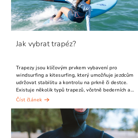
i
s
č
l
Jak vybrat trapéz?
á
n
Trapezy jsou klíčovým prvkem vybavení pro
k
windsurfing a kitesurfing, který umožňuje jezdcům
udržovat stabilitu a kontrolu na prkně či destce.
ů
Existuje několik typů trapezů, včetně bederních a
sedacích...
Číst článek