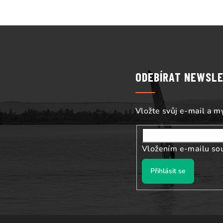
Z
á
p
ODEBÍRAT NEWSL
a
t
Vložte svůj e-mail a 
í
Vložením e-mailu so
Přihlásit se