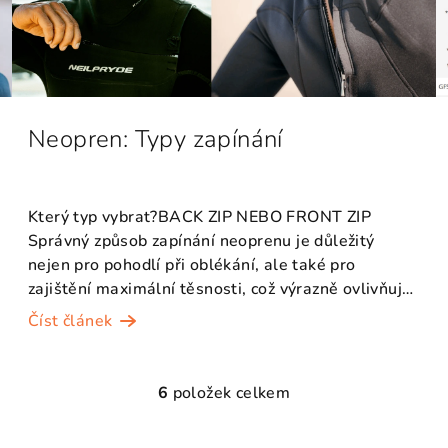
Neopren: Typy zapínání
Který typ vybrat?BACK ZIP NEBO FRONT ZIP
Správný způsob zapínání neoprenu je důležitý
nejen pro pohodlí při oblékání, ale také pro
zajištění maximální těsnosti, což výrazně ovlivňuje
tepelnou izolaci...
Číst článek
6
položek celkem
O
v