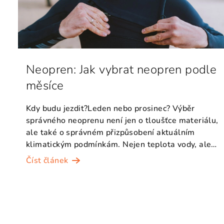
Neopren: Jak vybrat neopren podle
měsíce
Kdy budu jezdit?Leden nebo prosinec? Výběr
správného neoprenu není jen o tloušťce materiálu,
ale také o správném přizpůsobení aktuálním
klimatickým podmínkám. Nejen teplota vody, ale
také vzduchu, ví...
Číst článek