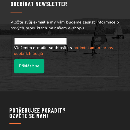
a
ODEBÍRAT NEWSLETTER
t
í
Vložte svůj e-mail a my vám budeme zasílat informace o
nových produktech na našem e-shopu.
Vložením e-mailu souhlasíte s
podmínkami ochrany
osobních údajů
Přihlásit se
POTŘEBUJEE PORADIT?
OZVĚTE SE NÁM!