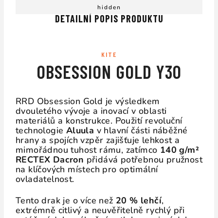
hidden
DETAILNÍ POPIS PRODUKTU
KITE
OBSESSION GOLD Y30
RRD Obsession Gold je výsledkem
dvouletého vývoje a inovací v oblasti
materiálů a konstrukce. Použití revoluční
technologie
Aluula
v hlavní části náběžné
hrany a spojích vzpěr zajišťuje lehkost a
mimořádnou tuhost rámu, zatímco
140 g/m²
RECTEX Dacron
přidává potřebnou pružnost
na klíčových místech pro optimální
ovladatelnost.
Tento drak je o více než
20 % lehčí
,
extrémně citlivý a neuvěřitelně rychlý při