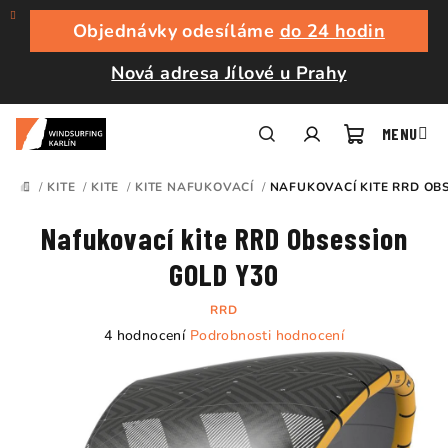
Přejít
na
Objednávky odesíláme
do 24 hodin
obsah
Nová adresa Jílové u Prahy
Nákupní
Hledat
Přihlášení
/
KITE
/
KITE
/
KITE NAFUKOVACÍ
/
NAFUKOVACÍ KITE RRD OB
DOMŮ
košík
Nafukovací kite RRD Obsession
GOLD Y30
RRD
Průměrné
4 hodnocení
Podrobnosti hodnocení
hodnocení
produktu
je
5,0
z