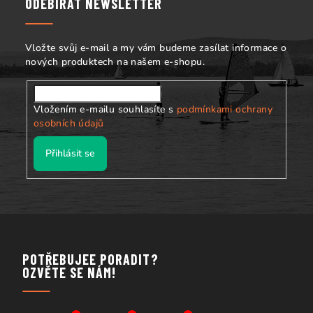
a
ODEBÍRAT NEWSLETTER
t
í
Vložte svůj e-mail a my vám budeme zasílat informace o
nových produktech na našem e-shopu.
Vložením e-mailu souhlasíte s
podmínkami ochrany
osobních údajů
Přihlásit se
POTŘEBUJEE PORADIT?
OZVĚTE SE NÁM!