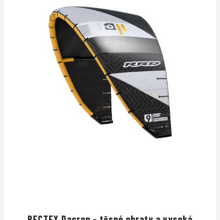
RECTEX Dacron - těsné obraty a vysoká