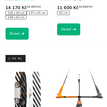
14 170 Kč
21 800 Kč
11 600 Kč
14 500 Kč
136 x 40 cm
137 x 41 cm
52 cm
138 x 42 cm
Detail
Detail
(–35 %)