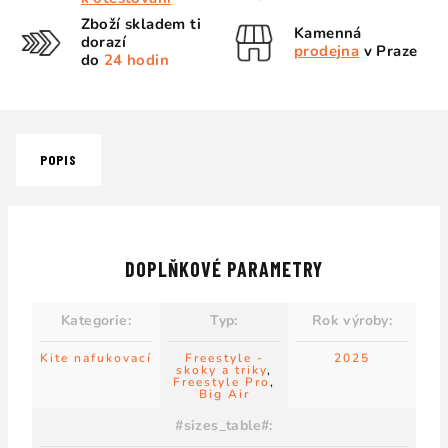
Zboží skladem ti
Kamenná
dorazí
prodejna
v Praze
do
24 hodin
POPIS
DOPLŇKOVÉ PARAMETRY
Kategorie
:
Typ
:
Rok výroby
:
Kite nafukovací
Freestyle -
2025
skoky a triky
,
Freestyle Pro
,
Big Air
#sizes_table#
: