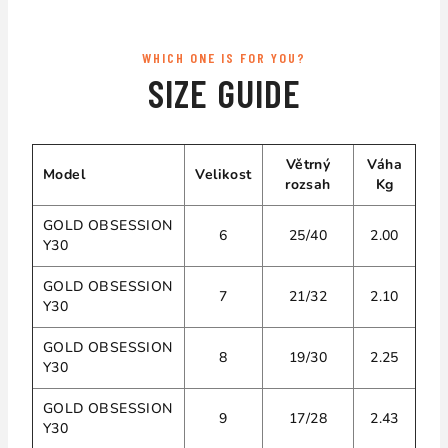
WHICH ONE IS FOR YOU?
SIZE GUIDE
Větrný
Váha
Model
Velikost
rozsah
Kg
GOLD OBSESSION
6
25/40
2.00
Y30
GOLD OBSESSION
7
21/32
2.10
Y30
GOLD OBSESSION
8
19/30
2.25
Y30
GOLD OBSESSION
9
17/28
2.43
Y30