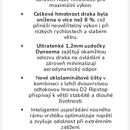
maximální výkon.
Celková hmotnost draka byla
snížena o více než 8 %
, což
přináší neuvěřitelný výkon i při
nízkých rychlostech a slabém
větru.
Ultratenké 1,2mm uzdečky
Dyneema
zajišťují okamžitou
odezvu draka na ovládání a
zároveň minimalizují
aerodynamický odpor.
N
ové sklolaminátové lišty
v
kombinaci s lehčí dvouvrstvou
odtokovou hranou D2 Ripstop
přispívají k větší stabilitě a dlouhé
životnosti.
Inteligentní uspořádání nosného
rámu vrchlíku optimalizuje napětí
a zvyšuje odolnost při extrémním
zatížení.