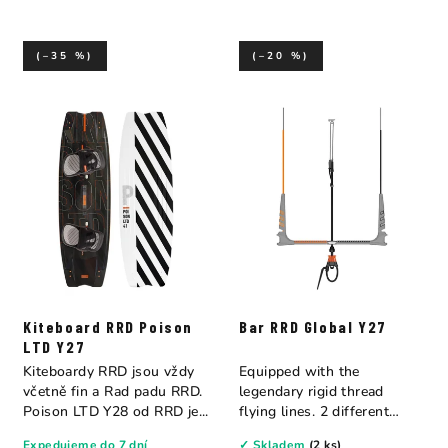
(–35 %)
(–20 %)
Kiteboard RRD Poison
Bar RRD Global Y27
LTD Y27
Kiteboardy RRD jsou vždy
Equipped with the
včetně fin a Rad padu RRD.
legendary rigid thread
Poison LTD Y28 od RRD je...
flying lines. 2 different
sizes available 52cm...
Expedujeme do 7 dní
✓ Skladem
(2 ks)