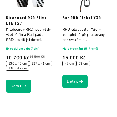
Kiteboard RRD Bliss
Bar RRD Global Y30
LTE Y27
Kiteboardy RRD jsou vždy
RRD Global Bar Y30 –
včetně fin a Rad padu
kompletně přepracovaný
RRD. Jezdil jsi doteď
bar systém s
freeride a...
patentovanými Rigid
Expedujeme do 7 dní
Na objednání (5–7 dnů)
Thread...
10 700 Kč
16 500 Kč
15 000 Kč
136 x 40 cm
137 x 41 cm
48 cm
52 cm
138 x 42 cm
Detail
Detail