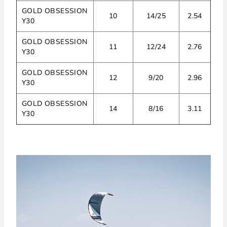
GOLD OBSESSION
10
14/25
2.54
Y30
GOLD OBSESSION
11
12/24
2.76
Y30
GOLD OBSESSION
12
9/20
2.96
Y30
GOLD OBSESSION
14
8/16
3.11
Y30