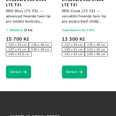
LTE Y31
LTE Y31
RRD Bliss LTE Y31 —
RRD Crank LTE Y31 —
advanced freeride twin tip
versatilní freeride twin tip
pro totální kontrolu,
pro jezdce kteří chtějí
přesnost a...
spolehlivý,...
✓ Skladem
(1 ks)
Expedujeme do 7 dní
15 700 Kč
13 300 Kč
135 x 39 cm
136 x 40 cm
132 x 39 cm
135 x 40 cm
137 x 41 cm
139 x 42 cm
138 x 41 cm
141 x 42 cm
140 x 43.5 cm
142 x 43 cm
145 x 46 cm
Detail
Detail
Z
á
p