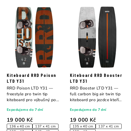
Kiteboard RRD Poison
Kiteboard RRD Booster
LTD Y31
LTD Y31
RRD Poison LTD Y31 —
RRD Booster LTD Y31 —
freestyle pro twin tip
full carbon big air twin tip
kiteboard pro výbušný pop,
kiteboard pro jezdce kteří
přesnou kontrolu...
žijí pro...
Expedujeme do 7 dní
Expedujeme do 7 dní
19 000 Kč
19 000 Kč
136 x 40 cm
137 x 41 cm
135 x 40 cm
137 x 41 cm