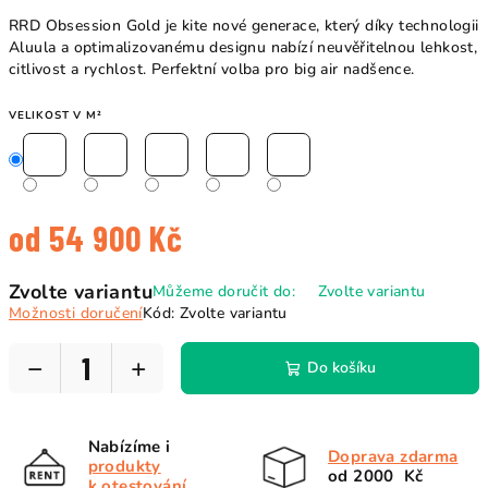
RRD Obsession Gold je kite nové generace, který díky technologii
Aluula a optimalizovanému designu nabízí neuvěřitelnou lehkost,
citlivost a rychlost. Perfektní volba pro big air nadšence.
VELIKOST V M²
od
54 900 Kč
Měrná
Zvolte variantu
Můžeme doručit do:
Zvolte variantu
cena:
Možnosti doručení
Kód:
Zvolte variantu
−
+
Do košíku
Nabízíme i
Doprava zdarma
produkty
od 2000 Kč
k otestování