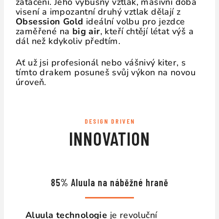
zatáčení. Jeho výbušný vztlak, masivní doba
visení a impozantní druhý vztlak dělají z
Obsession Gold
ideální volbu pro jezdce
zaměřené na
big air
, kteří chtějí létat výš a
dál než kdykoliv předtím.
Ať už jsi profesionál nebo vášnivý kiter, s
tímto drakem posuneš svůj výkon na novou
úroveň.
DESIGN DRIVEN
INNOVATION
85% Aluula na náběžné hraně
Aluula technologie
je revoluční