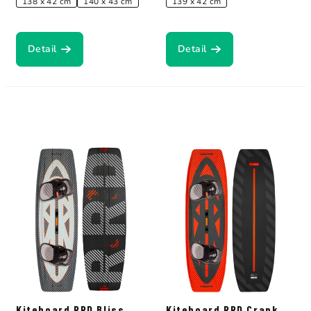
138 x 42 cm
140 x 43 cm
139 x 42 cm
Detail
Detail
Kiteboard RRD Bliss
Kiteboard RRD Crank