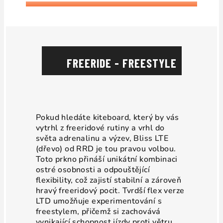
FREERIDE - FREESTYLE
Pokud hledáte kiteboard, který by vás
vytrhl z freeridové rutiny a vrhl do
světa adrenalinu a výzev, Bliss LTE
(dřevo) od RRD je tou pravou volbou.
Toto prkno přináší unikátní kombinaci
ostré osobnosti a odpouštějící
flexibility, což zajistí stabilní a zároveň
hravý freeridový pocit. Tvrdší flex verze
LTD umožňuje experimentování s
freestylem, přičemž si zachovává
vynikající schopnost jízdy proti větru