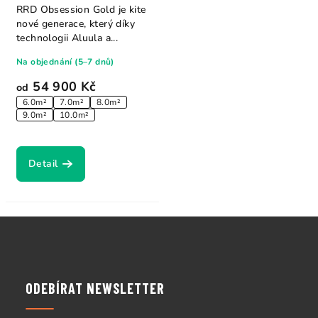
RRD Obsession Gold je kite
nové generace, který díky
technologii Aluula a...
Na objednání (5–7 dnů)
54 900 Kč
od
6.0m²
7.0m²
8.0m²
9.0m²
10.0m²
Detail
Z
á
p
a
ODEBÍRAT NEWSLETTER
t