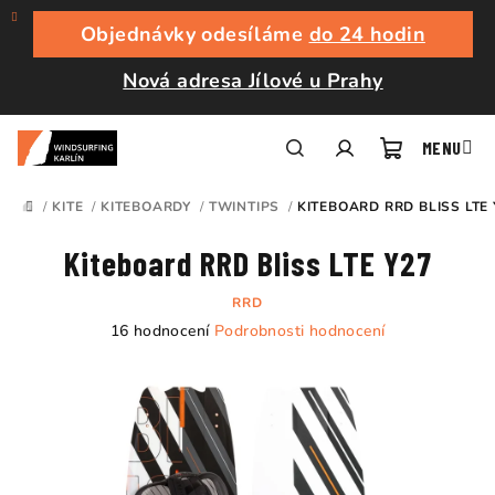
Přejít
na
Objednávky odesíláme
do 24 hodin
obsah
Nová adresa Jílové u Prahy
Nákupní
Hledat
Přihlášení
/
KITE
/
KITEBOARDY
/
TWINTIPS
/
KITEBOARD RRD BLISS LTE 
DOMŮ
košík
Kiteboard RRD Bliss LTE Y27
RRD
Průměrné
16 hodnocení
Podrobnosti hodnocení
hodnocení
produktu
je
5,0
z
5
hvězdiček.