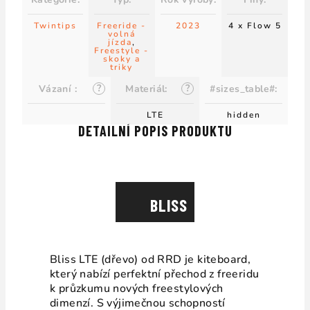
Twintips
Freeride -
2023
4 x Flow 5
volná
jízda
,
Freestyle -
skoky a
triky
?
?
Vázaní
:
Materiál
:
#sizes_table#
:
LTE
hidden
DETAILNÍ POPIS PRODUKTU
BLISS
Bliss LTE (dřevo) od RRD je kiteboard,
který nabízí perfektní přechod z freeridu
k průzkumu nových freestylových
dimenzí. S výjimečnou schopností