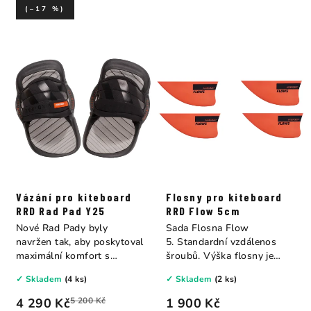
(–17 %)
Vázání pro kiteboard
Flosny pro kiteboard
RRD Rad Pad Y25
RRD Flow 5cm
Nové Rad Pady byly
Sada Flosna Flow
navržen tak, aby poskytoval
5. Standardní vzdálenos
maximální komfort s
šroubů. Výška flosny je
možností nastavení.
5cm. V ceně je 4...
✓ Skladem
(4 ks)
✓ Skladem
(2 ks)
4 290 Kč
5 200 Kč
1 900 Kč