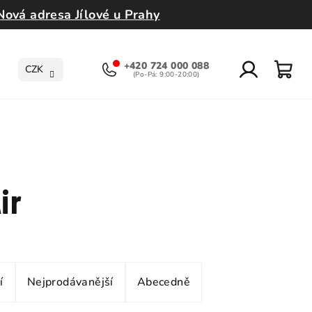
Nová adresa Jílové u Prahy
+420 724 000 088
CZK
Přihlášení
Nák
koší
ir
í
Nejprodávanější
Abecedně