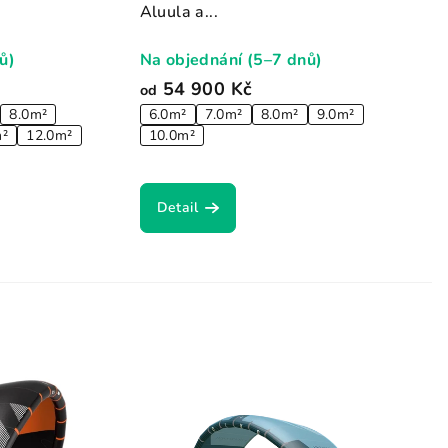
Aluula a...
ů)
Na objednání (5–7 dnů)
54 900 Kč
od
8.0m²
6.0m²
7.0m²
8.0m²
9.0m²
m²
12.0m²
10.0m²
Detail