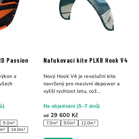
RD Passion
Nafukovací kite PLKB Hook V4
výkon a
Nový Hook V4 je revoluční kite
 všech
navržený pro masivní depower a
vyšší rychlost letu, což...
ů)
Na objednání (5–7 dnů)
29 600 Kč
od
9.0m²
7.0m²
9.0m²
12.0m²
0m²
14.0m²