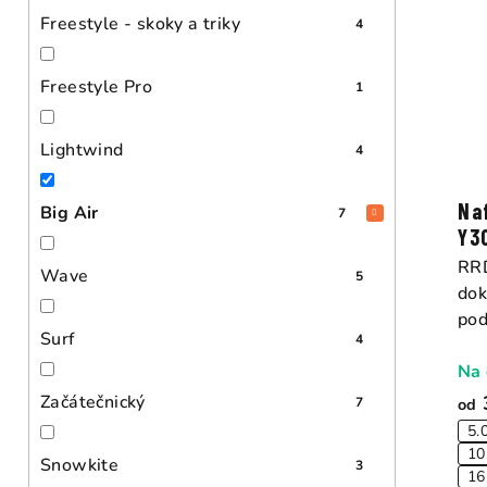
Freestyle - skoky a triky
4
Freestyle Pro
1
Lightwind
4
Na
Big Air
7
Y3
RRD
Wave
5
dok
pod
Surf
4
Na 
Začátečnický
7
od
5.
10
Snowkite
3
16