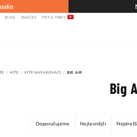
hodin
BLOG
ZNAČKY
TIPY A TRIKY
TE
/
KITE
/
KITE NAFUKOVACÍ
/
BIG AIR
Big A
Ř
Doporučujeme
Nejlevnější
Nejdražš
a