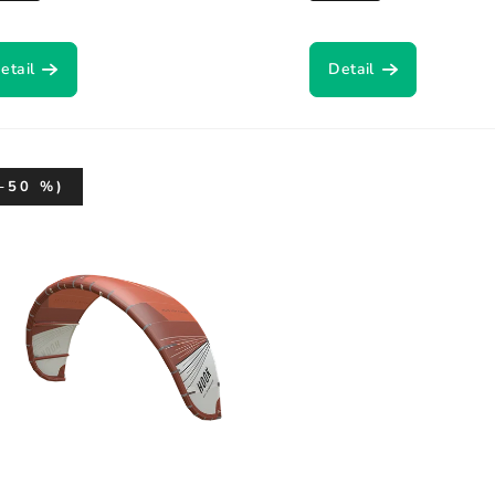
etail
Detail
–50 %)