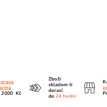
Zboží
prava
K
skladem ti
arma
p
dorazí
 2000 Kč
P
do
24 hodin