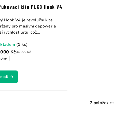
fukovací kite PLKB Hook V4
ý Hook V4 je revoluční kite
ržený pro masivní depower a
ší rychlost letu, což...
Skladem
(1 ks)
 000 Kč
36 000 Kč
.0m²
etail
7
položek c
O
v