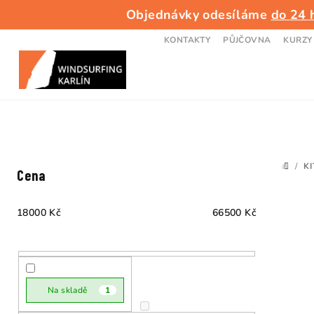
Přejít
Objednávky odesíláme
do 24 
na
obsah
KONTAKTY
PŮJČOVNA
KURZY
P
/
KI
DOMŮ
Cena
o
s
18000
Kč
66500
Kč
t
V
r
ý
a
Na skladě
1
p