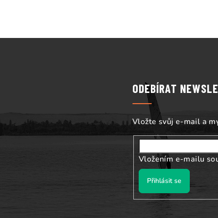
Z
á
p
ODEBÍRAT NEWSL
a
t
Vložte svůj e-mail a 
í
Vložením e-mailu so
Přihlásit se