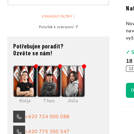
Na
VYMAZAT FILTRY
Nov
Položek k zobrazení:
7
nav
vyš
Potřebujee poradit?
✓ 
Ozvěte se nám!
18
12
D
Kolja
Theo
Alča
+420 724 000 088
+420 775 350 347