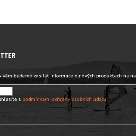
u
ETTER
my vám budeme zasílat informace o nových produktech na n
uhlasíte s
podmínkami ochrany osobních údajů