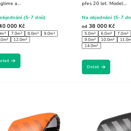
gtime a...
přes 20 let. Model...
objednání (5–7 dnů)
Na objednání (5–7 dn
40 000 Kč
38 000 Kč
od
0m²
7.0m²
8.0m²
9.0m²
5.0m²
6.0m²
7.0m²
.0m²
12.0m²
9.0m²
10.0m²
11.0
14.0m²
etail
Detail