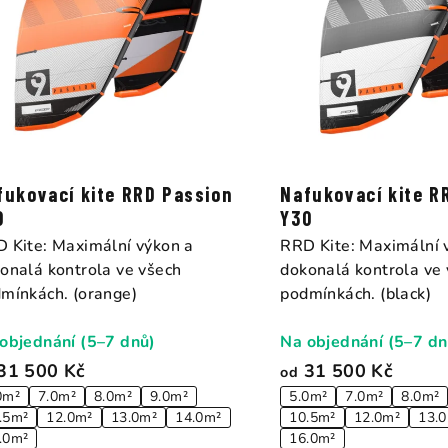
fukovací kite RRD Passion
Nafukovací kite R
0
Y30
 Kite: Maximální výkon a
RRD Kite: Maximální 
onalá kontrola ve všech
dokonalá kontrola ve
mínkách. (orange)
podmínkách. (black)
objednání (5–7 dnů)
Na objednání (5–7 dn
31 500 Kč
31 500 Kč
od
0m²
7.0m²
8.0m²
9.0m²
5.0m²
7.0m²
8.0m²
.5m²
12.0m²
13.0m²
14.0m²
10.5m²
12.0m²
13.
.0m²
16.0m²