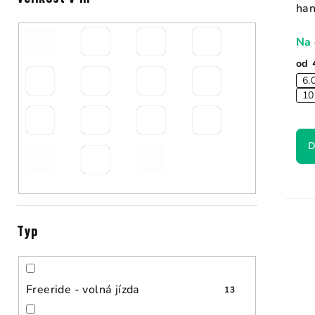
han
Na 
od
6.
10
D
Typ
Freeride - volná jízda
13