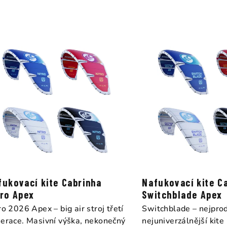
z
e
n
í
p
r
o
d
u
k
fukovací kite Cabrinha
Nafukovací kite C
t
tro Apex
Switchblade Apex
ro 2026 Apex – big air stroj třetí
Switchblade – nejprod
ů
erace. Masivní výška, nekonečný
nejuniverzálnější kite