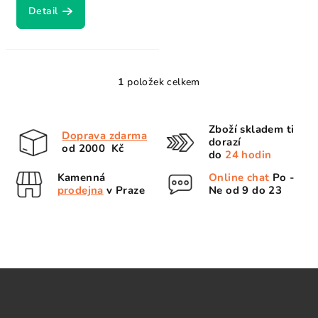
Detail
1
položek celkem
O
v
l
Zboží skladem ti
Doprava zdarma
á
dorazí
od 2000 Kč
d
do
24 hodin
a
Kamenná
Online chat
Po -
c
prodejna
v Praze
Ne od 9 do 23
í
p
r
v
k
Z
y
á
v
p
ý