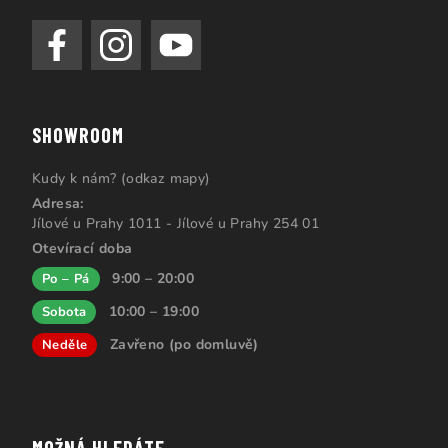
SHOWROOM
Kudy k nám? (odkaz mapy)
Adresa:
Jílové u Prahy 1011 - Jílové u Prahy 254 01
Otevírací doba
9:00 – 20:00
Po – Pá
10:00 – 19:00
Sobota
Zavřeno (po domluvě)
Neděle
MOŽNÁ HLEDÁTE