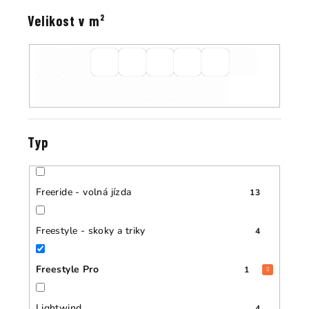
Velikost v m²
Typ
Freeride - volná jízda
13
Freestyle - skoky a triky
4
Freestyle Pro
1
Lightwind
4