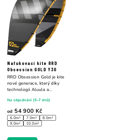
Nafukovací kite RRD
Obsession GOLD Y30
RRD Obsession Gold je kite
nové generace, který díky
technologii Aluula a...
Na objednání (5–7 dnů)
54 900 Kč
od
6.0m²
7.0m²
8.0m²
9.0m²
10.0m²