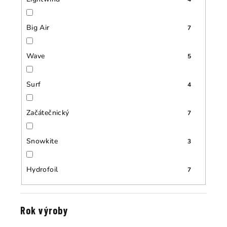
Big Air
7
Wave
5
Surf
4
Začátečnický
7
Snowkite
3
Hydrofoil
7
Rok výroby