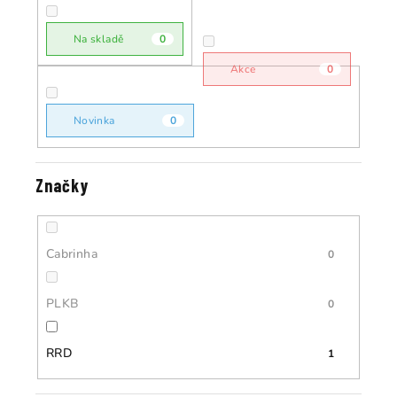
r
o
o
Na skladě
0
d
d
u
Akce
0
u
k
k
t
Novinka
0
t
ů
ů
Značky
Cabrinha
0
PLKB
0
RRD
1