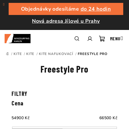
Přejít
na
Objednávky odesíláme
do 24 hodin
obsah
Nová adresa Jílové u Prahy
Nákupní
Hledat
Přihlášení
/
KITE
/
KITE
/
KITE NAFUKOVACÍ
/
FREESTYLE PRO
DOMŮ
košík
Freestyle Pro
Ř
a
V
z
ý
e
p
Cena
n
i
í
s
54900
Kč
66500
Kč
p
p
r