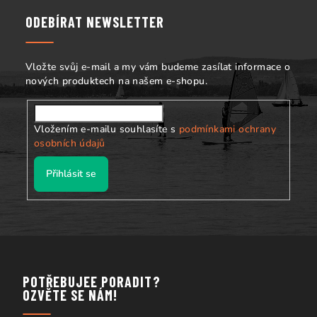
p
a
ODEBÍRAT NEWSLETTER
i
t
s
í
u
Vložte svůj e-mail a my vám budeme zasílat informace o
nových produktech na našem e-shopu.
Vložením e-mailu souhlasíte s
podmínkami ochrany
osobních údajů
Přihlásit se
POTŘEBUJEE PORADIT?
OZVĚTE SE NÁM!