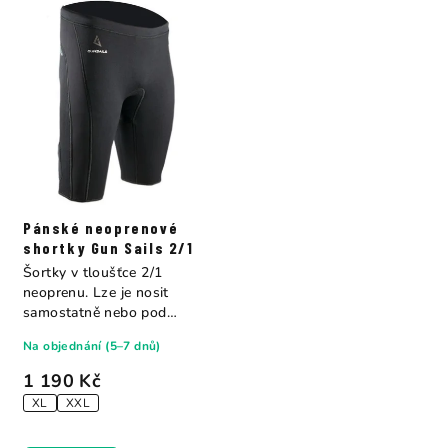
Pánské neoprenové
shortky Gun Sails 2/1
Šortky v tloušťce 2/1
neoprenu. Lze je nosit
samostatně nebo pod
neopren. Vhodné pro...
Na objednání (5–7 dnů)
1 190 Kč
XL
XXL