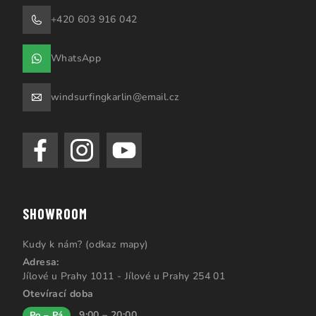
+420 603 916 042
WhatsApp
windsurfingkarlin@email.cz
SHOWROOM
Kudy k nám? (odkaz mapy)
Adresa:
Jílové u Prahy 1011 - Jílové u Prahy 254 01
Otevírací doba
9:00 – 20:00
Po – Pá