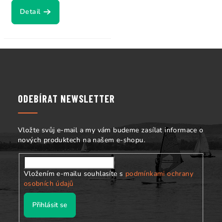
Detail
Z
á
p
a
ODEBÍRAT NEWSLETTER
t
í
Vložte svůj e-mail a my vám budeme zasílat informace o
nových produktech na našem e-shopu.
Vložením e-mailu souhlasíte s
podmínkami ochrany
osobních údajů
Přihlásit se