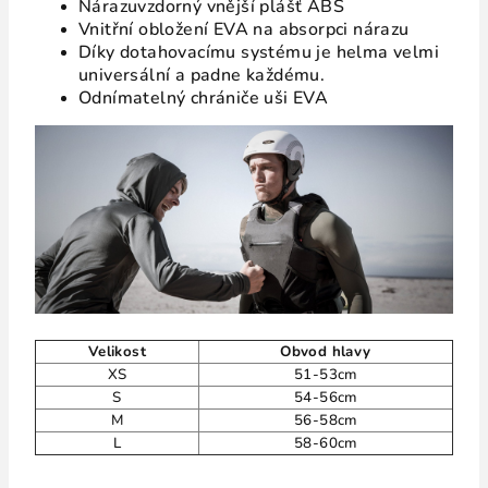
Nárazuvzdorný vnější plášť ABS
Vnitřní obložení EVA na absorpci nárazu
Díky dotahovacímu systému je helma velmi
universální a padne každému.
Odnímatelný chrániče uši EVA
Velikost
Obvod hlavy
XS
51-53cm
S
54-56cm
M
56-58cm
L
58-60cm