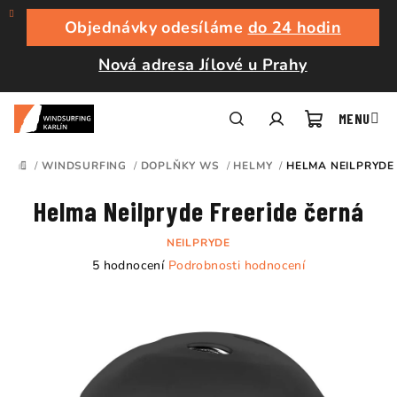
Přejít
na
Objednávky odesíláme
do 24 hodin
obsah
Nová adresa Jílové u Prahy
Nákupní
Hledat
Přihlášení
/
WINDSURFING
/
DOPLŇKY WS
/
HELMY
/
HELMA NEILPRYDE
DOMŮ
košík
Helma Neilpryde Freeride černá
NEILPRYDE
Průměrné
5 hodnocení
Podrobnosti hodnocení
hodnocení
produktu
je
4,6
z
5
hvězdiček.