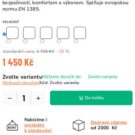
bezpečností, komfortem a výkonem.
Splňuje evropskou
normu EN 1385.
VELIKOST
standardní cena:
1 715 Kč
–15 %
1 450 Kč
Měrná
Zvolte variantu
Můžeme doručit do:
Zvolte variantu
cena:
Možnosti doručení
Kód:
Zvolte variantu
−
+
Do košíku
Nabízíme i
Doprava zdarma
produkty
od 2000 Kč
k otestování