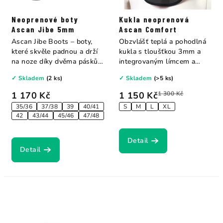
Neoprenové boty
Kukla neoprenová
Ascan Jibe 5mm
Ascan Comfort
Ascan Jibe Boots – boty,
Obzvlášť teplá a pohodlná
které skvěle padnou a drží
kukla s tloušťkou 3mm a
na noze díky dvěma páskům
integrovaným límcem a
na...
kšiltem....
✓ Skladem
(2 ks)
✓ Skladem
(>5 ks)
1 170 Kč
1 150 Kč
1 300 Kč
35/36
37/38
39
40/41
S
M
L
XL
42
43/44
45/46
47/48
Detail
Detail