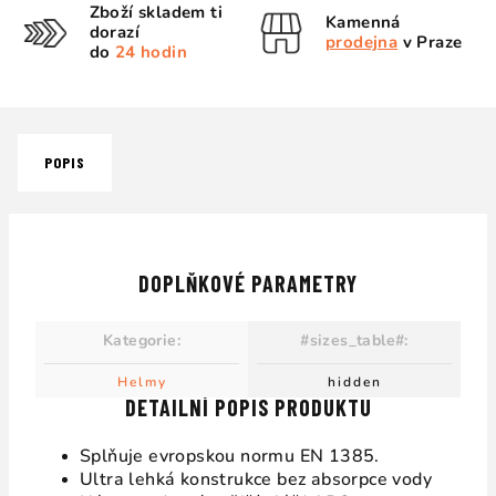
Zboží skladem ti
Kamenná
dorazí
prodejna
v Praze
do
24 hodin
POPIS
DOPLŇKOVÉ PARAMETRY
Kategorie
:
#sizes_table#
:
Helmy
hidden
DETAILNÍ POPIS PRODUKTU
Splňuje evropskou normu EN 1385.
Ultra lehká konstrukce bez absorpce vody