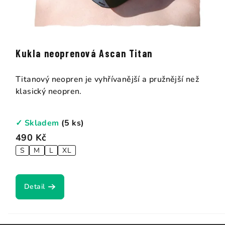
Kukla neoprenová Ascan Titan
Titanový neopren je vyhřívanější a pružnější než
klasický neopren.
✓ Skladem
(5 ks)
490 Kč
S
M
L
XL
Detail