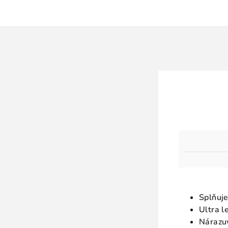
Splňuj
Ultra l
Nárazuv