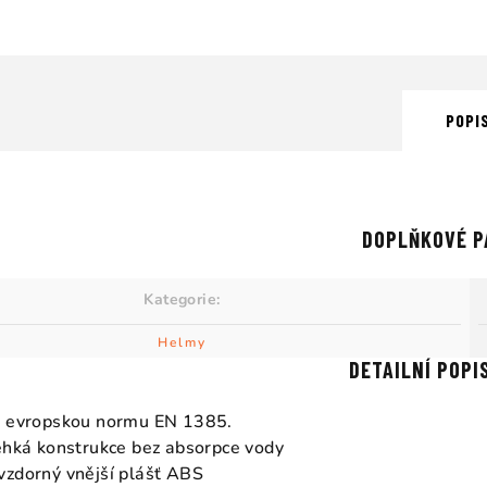
POPI
DOPLŇKOVÉ P
Kategorie
:
Helmy
DETAILNÍ POPI
e evropskou normu EN 1385.
ehká konstrukce bez absorpce vody
zdorný vnější plášť ABS