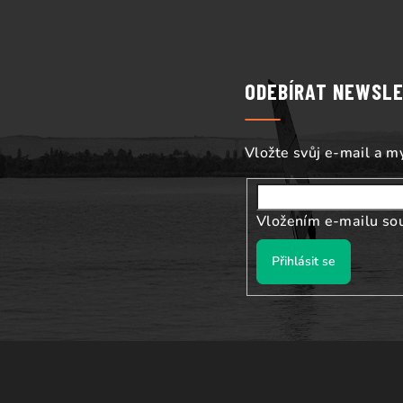
Z
á
p
ODEBÍRAT NEWSL
a
t
Vložte svůj e-mail a 
í
Vložením e-mailu so
Přihlásit se