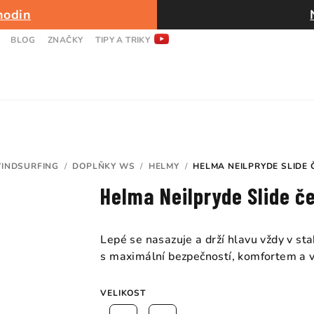
hodin
BLOG
ZNAČKY
TIPY A TRIKY
INDSURFING
/
DOPLŇKY WS
/
HELMY
/
HELMA NEILPRYDE SLIDE
Helma Neilpryde Slide č
Lepé se nasazuje a drží hlavu vždy v st
s maximální bezpečností, komfortem a
VELIKOST