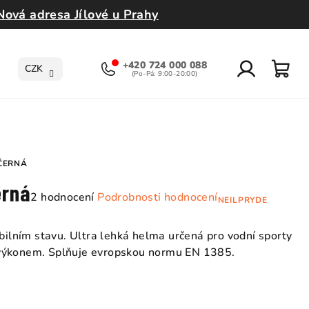
Nová adresa Jílové u Prahy
+420 724 000 088
CZK
Přihlášení
Nák
koší
 ČERNÁ
erná
Průměrné
2 hodnocení
Podrobnosti hodnocení
NEILPRYDE
hodnocení
produktu
abilním stavu. Ultra lehká helma určená pro vodní sporty
je
 výkonem.
Splňuje evropskou normu EN 1385.
5,0
z
5