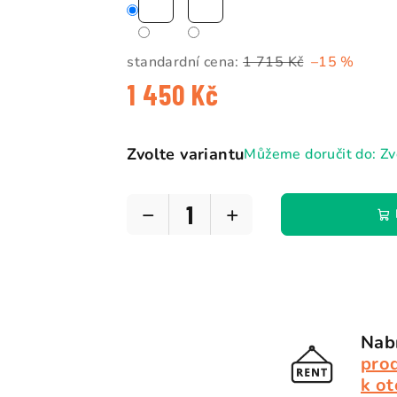
standardní cena:
1 715 Kč
–15 %
1 450 Kč
Měrná
cena:
Zvolte variantu
Můžeme doručit do:
Zv
−
+
Nabí
pro
k ot