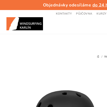
Přejít
Objednávky odesíláme
do 24 
na
obsah
KONTAKTY
PŮJČOVNA
KURZY
/
W
DOMŮ