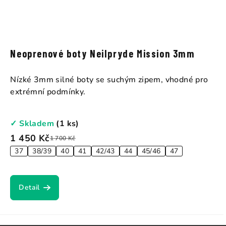
Neoprenové boty Neilpryde Mission 3mm
Nízké 3mm silné boty se suchým zipem, vhodné pro
extrémní podmínky.
✓ Skladem
(1 ks)
1 450 Kč
1 700 Kč
37
38/39
40
41
42/43
44
45/46
47
Detail