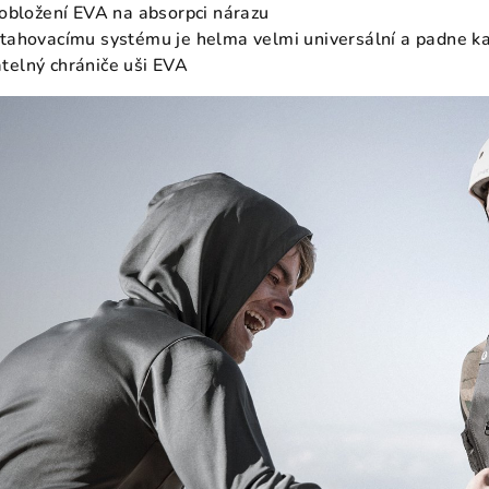
 obložení EVA na absorpci nárazu
tahovacímu systému je helma velmi universální a padne k
telný chrániče uši EVA