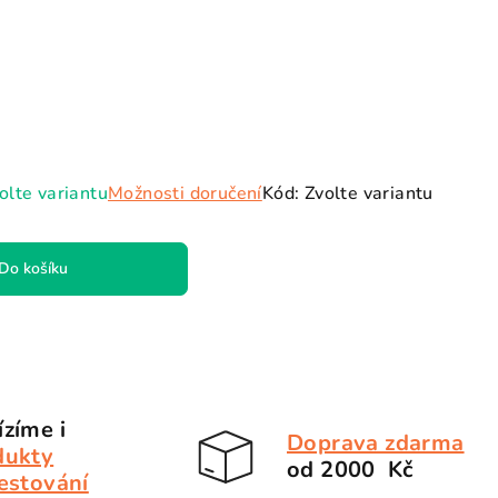
hvězdiček.
olte variantu
Možnosti doručení
Kód:
Zvolte variantu
Do košíku
zíme i
Doprava zdarma
dukty
od 2000 Kč
estování