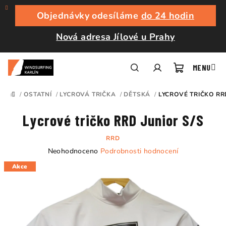
Přejít
na
Objednávky odesíláme
do 24 hodin
obsah
Nová adresa Jílové u Prahy
Nákupní
Hledat
Přihlášení
/
OSTATNÍ
/
LYCROVÁ TRIČKA
/
DĚTSKÁ
/
LYCROVÉ TRIČKO RR
DOMŮ
košík
Lycrové tričko RRD Junior S/S
RRD
Průměrné
Neohodnoceno
Podrobnosti hodnocení
hodnocení
Akce
produktu
je
0,0
z
5
hvězdiček.