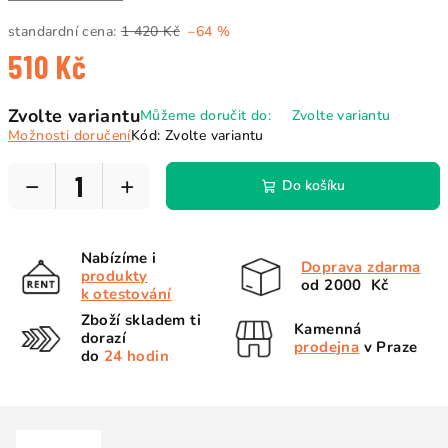
standardní cena:
1 420 Kč
–64 %
510 Kč
Měrná
Zvolte variantu
Můžeme doručit do:
Zvolte variantu
cena:
Možnosti doručení
Kód:
Zvolte variantu
−
+
Do košíku
Nabízíme i
Doprava zdarma
produkty
od 2000 Kč
k otestování
Zboží skladem ti
Kamenná
dorazí
prodejna
v Praze
do
24 hodin