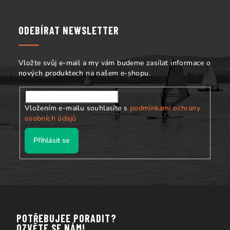
p
a
ODEBÍRAT NEWSLETTER
t
í
Vložte svůj e-mail a my vám budeme zasílat informace o
nových produktech na našem e-shopu.
Vložením e-mailu souhlasíte s
podmínkami ochrany
osobních údajů
Přihlásit se
POTŘEBUJEE PORADIT?
OZVĚTE SE NÁM!