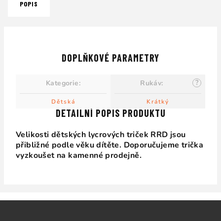
POPIS
DOPLŇKOVÉ PARAMETRY
?
Kategorie
:
Rukáv
:
Dětská
Krátký
DETAILNÍ POPIS PRODUKTU
Velikosti dětských lycrových triček RRD jsou
přibližné podle věku dítěte. Doporučujeme trička
vyzkoušet na kamenné prodejně.
Z
á