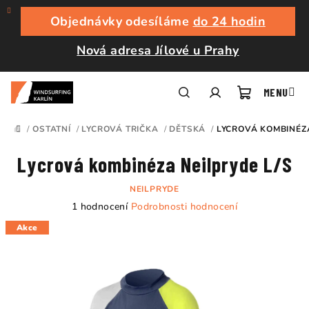
Přejít
na
Objednávky odesíláme
do 24 hodin
obsah
Nová adresa Jílové u Prahy
Nákupní
Hledat
Přihlášení
/
OSTATNÍ
/
LYCROVÁ TRIČKA
/
DĚTSKÁ
/
LYCROVÁ KOMBINÉZA
DOMŮ
košík
Lycrová kombinéza Neilpryde L/S
NEILPRYDE
Průměrné
1 hodnocení
Podrobnosti hodnocení
hodnocení
Akce
produktu
je
1,0
z
5
hvězdiček.