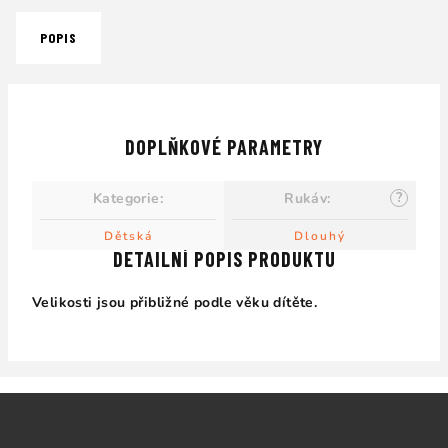
POPIS
DOPLŇKOVÉ PARAMETRY
?
Kategorie
:
Rukáv
:
Dětská
Dlouhý
DETAILNÍ POPIS PRODUKTU
Velikosti jsou přibližné podle věku dítěte.
Z
á