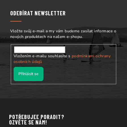
p
a
ODEBÍRAT NEWSLETTER
t
í
Vložte svůj e-mail a my vám budeme zasílat informace o
nových produktech na našem e-shopu.
Vložením e-mailu souhlasíte s
podmínkami ochrany
osobních údajů
Přihlásit se
POTŘEBUJEE PORADIT?
OZVĚTE SE NÁM!