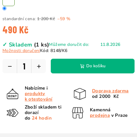
standardní cena:
1 200 Kč
–59 %
490 Kč
Měrná
✓ Skladem
(1 ks)
Můžeme doručit do:
11.8.2026
cena:
Možnosti doručení
Kód:
8148/K6
−
+
Do košíku
Nabízíme i
Doprava zdarma
produkty
od 2000 Kč
k otestování
Zboží skladem ti
Kamenná
dorazí
prodejna
v Praze
do
24 hodin