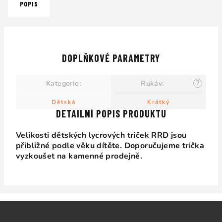
POPIS
DOPLŇKOVÉ PARAMETRY
?
Kategorie
:
Rukáv
:
Dětská
Krátký
DETAILNÍ POPIS PRODUKTU
Velikosti dětských lycrových triček RRD jsou
přibližné podle věku dítěte. Doporučujeme trička
vyzkoušet na kamenné prodejně.
Z
á