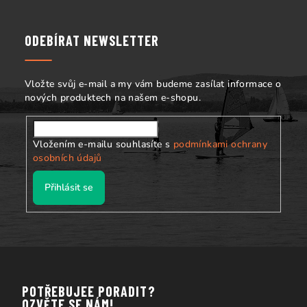
p
a
ODEBÍRAT NEWSLETTER
t
í
Vložte svůj e-mail a my vám budeme zasílat informace o
nových produktech na našem e-shopu.
Vložením e-mailu souhlasíte s
podmínkami ochrany
osobních údajů
Přihlásit se
POTŘEBUJEE PORADIT?
OZVĚTE SE NÁM!