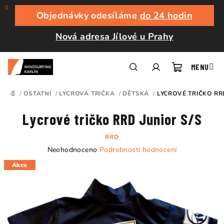
Přejít
na
Objednávky odesíláme
do 24 hodin
obsah
Nová adresa Jílové u Prahy
Nákupní
Hledat
Přihlášení
/
OSTATNÍ
/
LYCROVÁ TRIČKA
/
DĚTSKÁ
/
LYCROVÉ TRIČKO RR
DOMŮ
košík
Lycrové tričko RRD Junior S/S
RRD
Průměrné
Neohodnoceno
Podrobnosti hodnocení
hodnocení
Akce
produktu
je
0,0
z
5
hvězdiček.