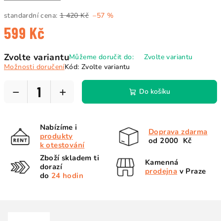
standardní cena:
1 420 Kč
–57 %
599 Kč
Měrná
Zvolte variantu
Můžeme doručit do:
Zvolte variantu
cena:
Možnosti doručení
Kód:
Zvolte variantu
−
+
Do košíku
Nabízíme i
Doprava zdarma
produkty
od 2000 Kč
k otestování
Zboží skladem ti
Kamenná
dorazí
prodejna
v Praze
do
24 hodin