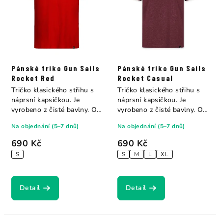
Pánské triko Gun Sails
Pánské triko Gun Sails
Rocket Red
Rocket Casual
Tričko klasického střihu s
Tričko klasického střihu s
náprsní kapsičkou. Je
náprsní kapsičkou. Je
vyrobeno z čisté bavlny. Od
vyrobeno z čisté bavlny. Od
značky Gun...
značky Gun...
Na objednání (5–7 dnů)
Na objednání (5–7 dnů)
690 Kč
690 Kč
S
S
M
L
XL
Detail
Detail