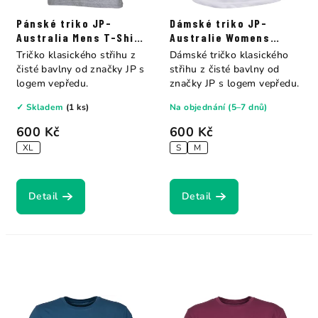
Pánské triko JP-
Dámské triko JP-
Australia Mens T-Shirt
Australie Womens
heather grey
white / peacock blue
Tričko klasického střihu z
Dámské tričko klasického
čisté bavlny od značky JP s
střihu z čisté bavlny od
logem vepředu.
značky JP s logem vepředu.
✓ Skladem
(1 ks)
Na objednání (5–7 dnů)
600 Kč
600 Kč
XL
S
M
Detail
Detail