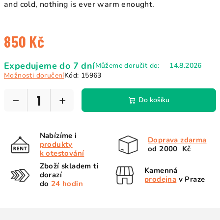
and cold, nothing is ever warm enought.
850 Kč
Měrná
Expedujeme do 7 dní
Můžeme doručit do:
14.8.2026
cena:
Možnosti doručení
Kód:
15963
−
+
Do košíku
Nabízíme i
Doprava zdarma
produkty
od 2000 Kč
k otestování
Zboží skladem ti
Kamenná
dorazí
prodejna
v Praze
do
24 hodin