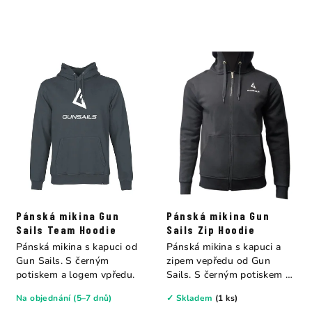
Pánská mikina Gun
Pánská mikina Gun
Sails Team Hoodie
Sails Zip Hoodie
Pánská mikina s kapuci od
Pánská mikina s kapuci a
Gun Sails. S černým
zipem vepředu od Gun
potiskem a logem vpředu.
Sails. S černým potiskem a
logem vpředu.
Na objednání (5–7 dnů)
✓ Skladem
(1 ks)