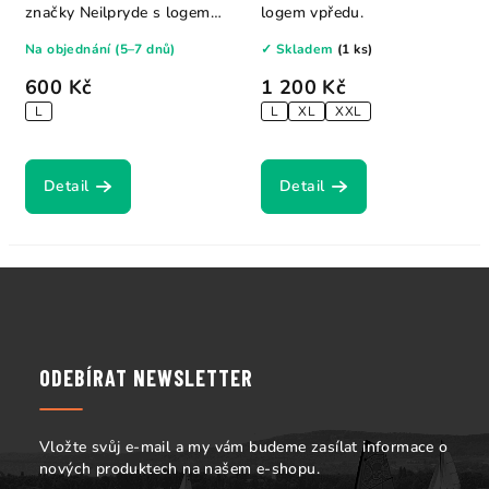
značky Neilpryde s logem
logem vpředu.
vepředu.
Na objednání (5–7 dnů)
✓ Skladem
(1 ks)
600 Kč
1 200 Kč
L
L
XL
XXL
Detail
Detail
Z
á
p
a
ODEBÍRAT NEWSLETTER
t
í
Vložte svůj e-mail a my vám budeme zasílat informace o
nových produktech na našem e-shopu.