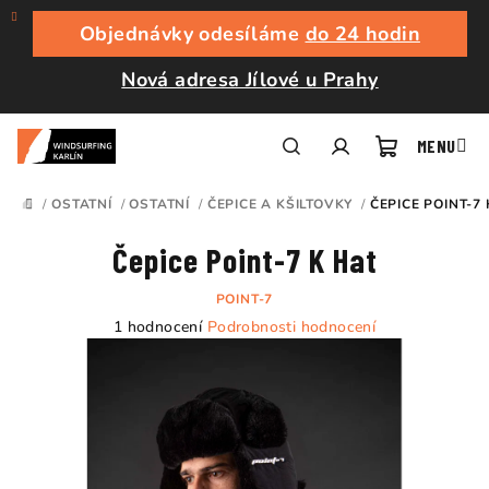
Přejít
na
Objednávky odesíláme
do 24 hodin
obsah
Nová adresa Jílové u Prahy
Nákupní
Hledat
Přihlášení
/
OSTATNÍ
/
OSTATNÍ
/
ČEPICE A KŠILTOVKY
/
ČEPICE POINT-7 
DOMŮ
košík
Čepice Point-7 K Hat
POINT-7
Průměrné
1 hodnocení
Podrobnosti hodnocení
hodnocení
produktu
je
5,0
z
5
hvězdiček.