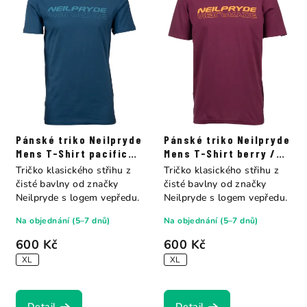
Pánské triko Neilpryde
Pánské triko Neilpryde
Mens T-Shirt pacific
Mens T-Shirt berry /
blue
juicy
Tričko klasického střihu z
Tričko klasického střihu z
čisté bavlny od značky
čisté bavlny od značky
Neilpryde s logem vepředu.
Neilpryde s logem vepředu.
Na objednání (5–7 dnů)
Na objednání (5–7 dnů)
600 Kč
600 Kč
XL
XL
Detail
Detail