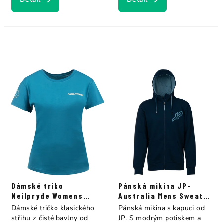
Dámské triko
Pánská mikina JP-
Neilpryde Womens
Australia Mens Sweat
peacock blue
Zip Hoody midnight
Dámské tričko klasického
Pánská mikina s kapuci od
blue
střihu z čisté bavlny od
JP. S modrým potiskem a