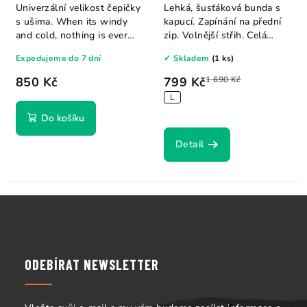
Jacket
Univerzální velikost čepičky
Lehká, šusťáková bunda s
s ušima. When its windy
kapucí. Zapínání na přední
and cold, nothing is ever
zip. Volnější střih. Celá
warm...
bunda lze...
Expedujeme do 7 dní
✓ Skladem
(1 ks)
850 Kč
799 Kč
1 690 Kč
L
Do košíku
Detail
Z
á
p
a
ODEBÍRAT NEWSLETTER
t
í