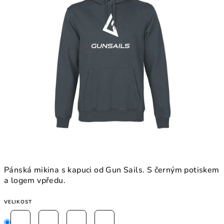
5
hvězdiček.
Pánská mikina s kapuci od Gun Sails. S černým potiskem
a logem vpředu.
VELIKOST