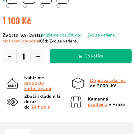
1 100 Kč
Měrná
Zvolte variantu
Můžeme doručit do:
Zvolte variantu
cena:
Možnosti doručení
Kód:
Zvolte variantu
−
+
Do košíku
Nabízíme i
Doprava zdarma
produkty
od 2000 Kč
k otestování
Zboží skladem ti
Kamenná
dorazí
prodejna
v Praze
do
24 hodin