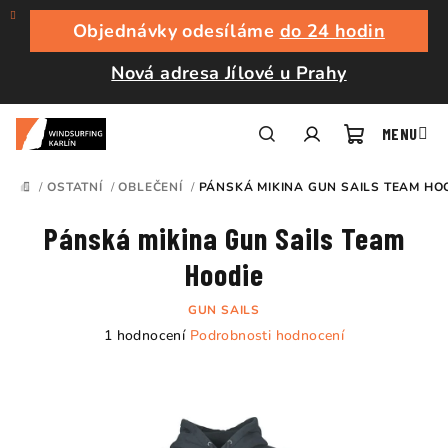
Přejít
na
Objednávky odesíláme
do 24 hodin
obsah
Nová adresa Jílové u Prahy
Nákupní
Hledat
Přihlášení
/
OSTATNÍ
/
OBLEČENÍ
/
PÁNSKÁ MIKINA GUN SAILS TEAM HO
DOMŮ
košík
Pánská mikina Gun Sails Team
Hoodie
GUN SAILS
Průměrné
1 hodnocení
Podrobnosti hodnocení
hodnocení
produktu
je
5,0
z