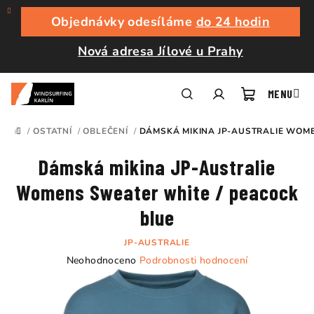
Přejít
na
Objednávky odesíláme
do 24 hodin
obsah
Nová adresa Jílové u Prahy
Nákupní
Hledat
Přihlášení
/
OSTATNÍ
/
OBLEČENÍ
/
DÁMSKÁ MIKINA JP-AUSTRALIE WOME
DOMŮ
košík
Dámská mikina JP-Australie
Womens Sweater white / peacock
blue
JP-AUSTRALIE
Průměrné
Neohodnoceno
Podrobnosti hodnocení
hodnocení
produktu
je