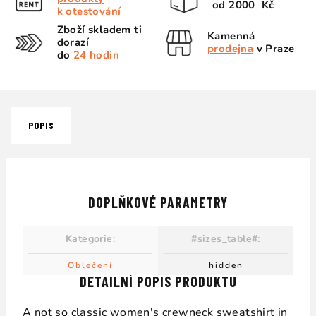
od 2000 Kč
k otestování
Zboží skladem ti
Kamenná
dorazí
prodejna
v Praze
do
24 hodin
POPIS
DOPLŇKOVÉ PARAMETRY
Kategorie
:
#sizes_table#
:
Oblečení
hidden
DETAILNÍ POPIS PRODUKTU
A not so classic women's crewneck sweatshirt in