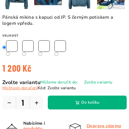
Pánská mikina s kapuci od JP. S černým potiskem a
logem vpředu.
VELIKOST
1 200 Kč
Měrná
Zvolte variantu
Můžeme doručit do:
Zvolte variantu
cena:
Možnosti doručení
Kód:
Zvolte variantu
−
+
Do košíku
Nabízíme i
Doprava zdarma
produkty