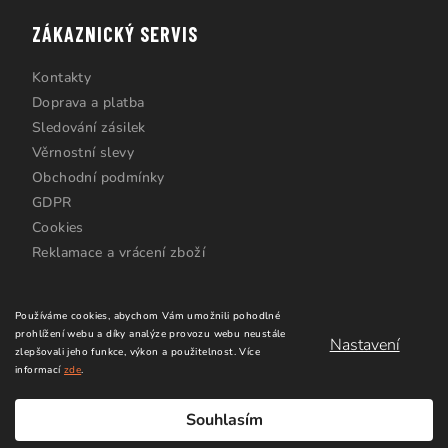
ZÁKAZNICKÝ SERVIS
Kontakty
Doprava a platba
Sledování zásilek
Věrnostní slevy
Obchodní podmínky
GDPR
Cookies
Reklamace a vrácení zboží
Používáme cookies, abychom Vám umožnili pohodlné
prohlížení webu a díky analýze provozu webu neustále
Nastavení
zlepšovali jeho funkce, výkon a použitelnost.
Více
informací
zde
.
Copyright 2026
Windsurfing Karlín.cz
. Všechna práva
vyhrazena.
Upravit nastavení cookies
Souhlasím
Vytvořil Shoptet