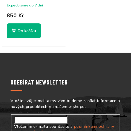
warm...
Expedujeme do 7 dní
850 Kč
Do košíku
Z
á
p
a
ODEBÍRAT NEWSLETTER
t
í
Vložte svůj e-mail a my vám budeme zasílat informace o
nových produktech na našem e-shopu.
Vložením e-mailu souhlasíte s
podmínkami ochrany