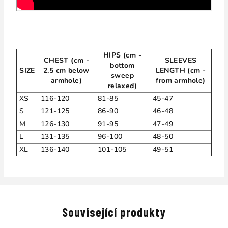
HIPS (cm -
CHEST (cm -
SLEEVES
bottom
SIZE
2.5 cm below
LENGTH (cm -
sweep
armhole)
from armhole)
relaxed)
XS
116-120
81-85
45-47
S
121-125
86-90
46-48
M
126-130
91-95
47-49
L
131-135
96-100
48-50
XL
136-140
101-105
49-51
Související produkty