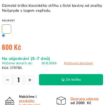
Dámské tričko klasického střihu z čisté bavlny od značky
Neilpryde s logem vepředu.
VELIKOST
600 Kč
Měrná
Na objednání (5–7 dnů)
cena:
Můžeme doručit do:
20.8.2026
Možnosti doručení
Kód:
17978/L
−
+
Do košíku
Nabízíme i
Doprava zdarma
produkty
od 2000 Kč