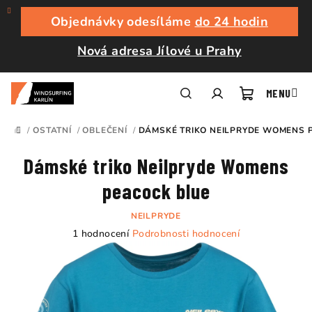
Přejít
na
Objednávky odesíláme
do 24 hodin
obsah
Nová adresa Jílové u Prahy
Nákupní
Hledat
Přihlášení
/
OSTATNÍ
/
OBLEČENÍ
/
DÁMSKÉ TRIKO NEILPRYDE WOMENS 
DOMŮ
košík
Dámské triko Neilpryde Womens
peacock blue
NEILPRYDE
Průměrné
1 hodnocení
Podrobnosti hodnocení
hodnocení
produktu
je
5,0
z