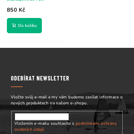
850 Kč
Do košíku
Z
á
p
a
ODEBÍRAT NEWSLETTER
t
í
Vložte svůj e-mail a my vám budeme zasílat informace o
nových produktech na našem e-shopu.
Vložením e-mailu souhlasíte s
podmínkami ochrany
osobních údajů