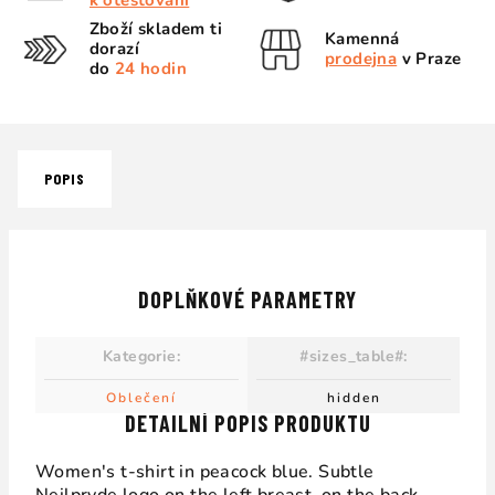
k otestování
Zboží skladem ti
Kamenná
dorazí
prodejna
v Praze
do
24 hodin
POPIS
DOPLŇKOVÉ PARAMETRY
Kategorie
:
#sizes_table#
:
Oblečení
hidden
DETAILNÍ POPIS PRODUKTU
Women's t-shirt in peacock blue. Subtle