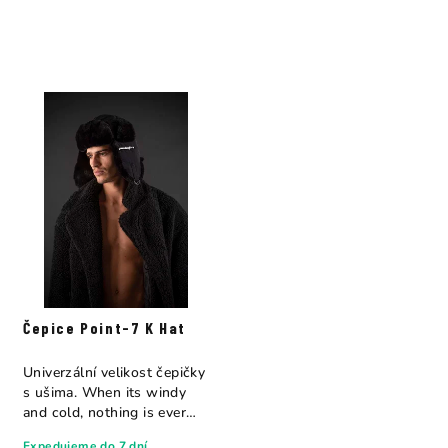
Čepice Point-7 K Hat
Univerzální velikost čepičky
s ušima. When its windy
and cold, nothing is ever
warm...
Expedujeme do 7 dní