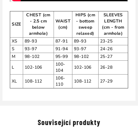
CHEST (cm
HIPS (cm
SLEEVES
- 2.5 cm
WAIST
- bottom
LENGTH
SIZE
below
(cm)
sweep
(cm - from
armhole)
relaxed)
armhole)
XS
89-93
87-91
89-93
23-25
S
93-97
91-94
93-97
24-26
M
98-102
95-99
98-102
25-27
100-
L
102-106
102-106
26-28
104
106-
XL
108-112
108-112
27-29
110
Související produkty