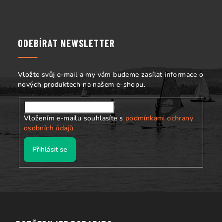
y
á
v
p
ý
p
a
ODEBÍRAT NEWSLETTER
i
t
s
í
u
Vložte svůj e-mail a my vám budeme zasílat informace o
nových produktech na našem e-shopu.
Vložením e-mailu souhlasíte s
podmínkami ochrany
osobních údajů
Přihlásit se