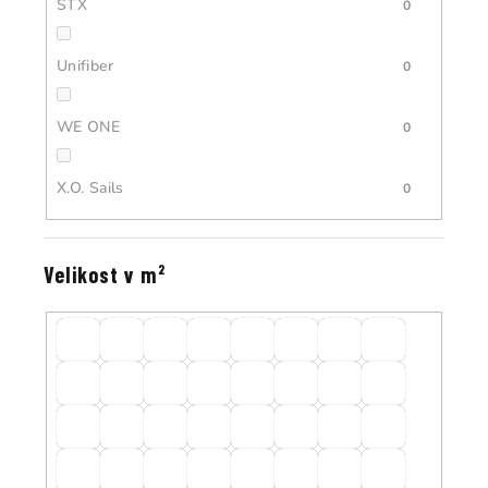
STX
0
Unifiber
0
WE ONE
0
X.O. Sails
0
Velikost v m²