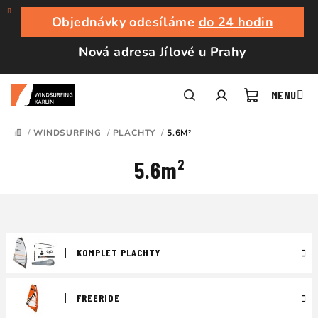
Přejít
na
Objednávky odesíláme
do 24 hodin
obsah
Nová adresa Jílové u Prahy
Nákupní
Hledat
Přihlášení
/
WINDSURFING
/
PLACHTY
/
5.6M²
DOMŮ
košík
5.6m²
KOMPLET PLACHTY
FREERIDE