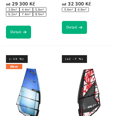
29 300 Kč
32 300 Kč
od
od
3.8m²
4.4m²
5.6m²
5.6m²
6.8m²
6.2m²
7.4m²
8.5m²
Detail
Detail
(–10 %)
(až –7 %)
Akce