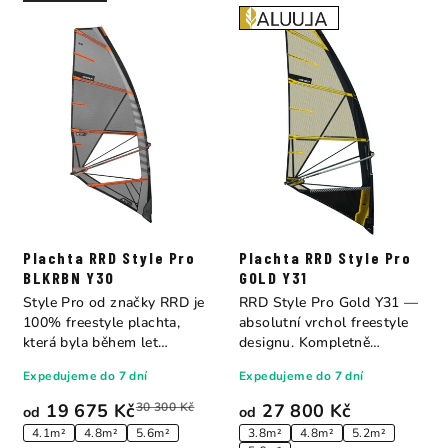
Plachta RRD Style Pro
Plachta RRD Style Pro
BLKRBN Y30
GOLD Y31
Style Pro od značky RRD je
RRD Style Pro Gold Y31 —
100% freestyle plachta,
absolutní vrchol freestyle
která byla během let
designu. Kompletně
vyvíjena s...
přepracovaná pro...
Expedujeme do 7 dní
Expedujeme do 7 dní
19 675 Kč
30 300 Kč
27 800 Kč
od
od
4.1m²
4.8m²
5.6m²
3.8m²
4.8m²
5.2m²