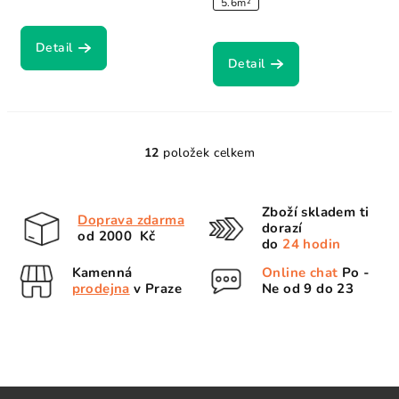
5.6m²
Detail
Detail
12
položek celkem
O
v
l
Zboží skladem ti
Doprava zdarma
á
dorazí
od 2000 Kč
d
do
24 hodin
a
Kamenná
Online chat
Po -
c
prodejna
v Praze
Ne od 9 do 23
í
p
r
v
k
Z