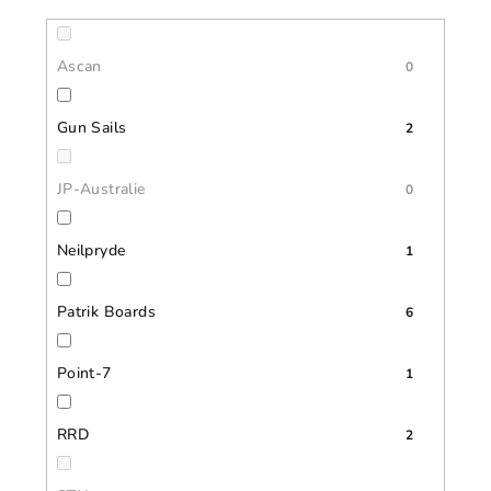
Ascan
0
Gun Sails
2
JP-Australie
0
Neilpryde
1
Patrik Boards
6
Point-7
1
RRD
2