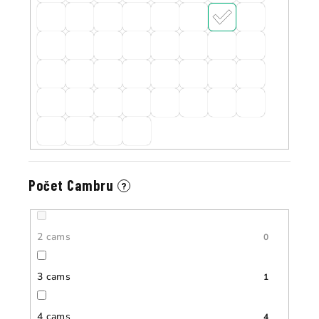
Počet Cambru
?
2 cams
0
3 cams
1
4 cams
4