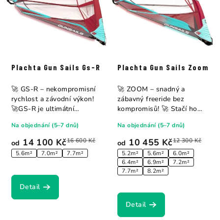
Plachta Gun Sails Gs-R
Plachta Gun Sails Zoom
🚀 GS-R – nekompromisní
🚀 ZOOM – snadný a
rychlost a závodní výkon!
zábavný freeride bez
🚀GS-R je ultimátní
kompromisů! 🚀 Stačí ho
slalomová plachta,...
připnout, vyrazit a...
Na objednání (5–7 dnů)
Na objednání (5–7 dnů)
14 100 Kč
16 600 Kč
10 455 Kč
12 300 Kč
od
od
5.6m²
7.0m²
7.7m²
5.2m²
5.6m²
6.0m²
6.4m²
6.9m²
7.2m²
7.7m²
8.2m²
Detail
Detail