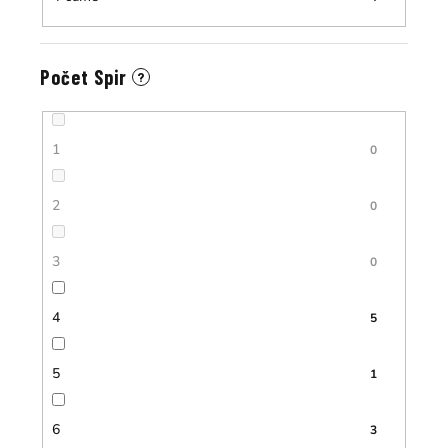
Počet Spir
?
1
0
2
0
3
0
4
5
5
1
6
3