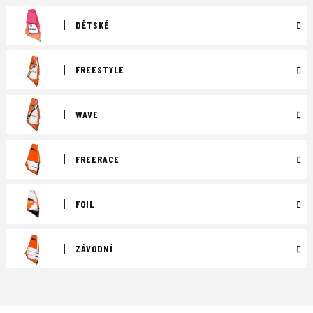
DĚTSKÉ
FREESTYLE
WAVE
FREERACE
FOIL
ZÁVODNÍ
Ř
a