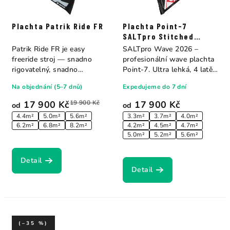
Plachta Patrik Ride FR
Plachta Point-7
SALTpro Stitched
Construction
Patrik Ride FR je easy
SALTpro Wave 2026 –
freeride stroj — snadno
profesionální wave plachta
rigovatelný, snadno
Point-7. Ultra lehká, 4 latě,
ovladatelný a přitom...
on/off...
Na objednání (5–7 dnů)
Expedujeme do 7 dní
17 900 Kč
19 900 Kč
17 900 Kč
od
od
4.4m²
5.0m²
5.6m²
3.3m²
3.7m²
4.0m²
6.2m²
6.8m²
8.2m²
4.2m²
4.5m²
4.7m²
5.0m²
5.2m²
5.6m²
Detail
Detail
(–35 %)