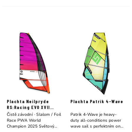
Plachta Neilpryde
Plachta Patrik 4-Wave
RS:Racing EVO XVII
Purple/Juicy Orange
Čistě závodní · Slalom / Foil
Patrik 4-Wave je heavy-
Race PWA World
duty all-conditions power
Champion 2025 Světový
wave sail s perfektním on-