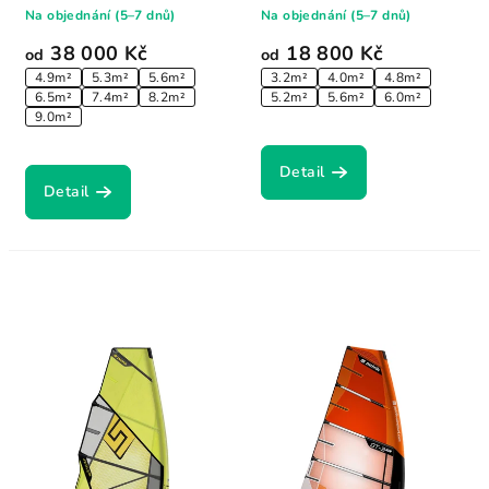
rekord: 53.49 kn...
off balance...
Na objednání (5–7 dnů)
Na objednání (5–7 dnů)
38 000 Kč
18 800 Kč
od
od
4.9m²
5.3m²
5.6m²
3.2m²
4.0m²
4.8m²
6.5m²
7.4m²
8.2m²
5.2m²
5.6m²
6.0m²
9.0m²
Detail
Detail