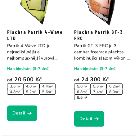
Plachta Patrik 4-Wave
Plachta Patrik GT-3
LTD
FRC
Patrik 4-Wave LTD je
Patrik GT-3 FRC je 3-
nejradikálnější a
camber freerace plachta
nejkomplexnější vlnová
kombinující slalom výkon s
plachta jakou Patrik kdy...
freeride...
Na objednání (5–7 dnů)
Na objednání (5–7 dnů)
20 500 Kč
24 300 Kč
od
od
3.6m²
4.0m²
4.4m²
5.0m²
5.6m²
6.2m²
4.8m²
5.2m²
5.6m²
6.8m²
7.4m²
8.0m²
8.6m²
Detail
Detail