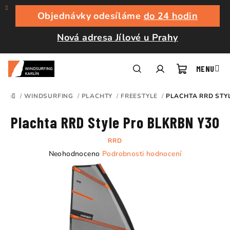
Přejít
na
Objednávky odesíláme
do 24 hodin
obsah
Nová adresa Jílové u Prahy
Nákupní
Hledat
Přihlášení
/
WINDSURFING
/
PLACHTY
/
FREESTYLE
/
PLACHTA RRD STY
DOMŮ
košík
Plachta RRD Style Pro BLKRBN Y30
RRD
Průměrné
Neohodnoceno
Podrobnosti hodnocení
hodnocení
produktu
je
0,0
z
5
hvězdiček.