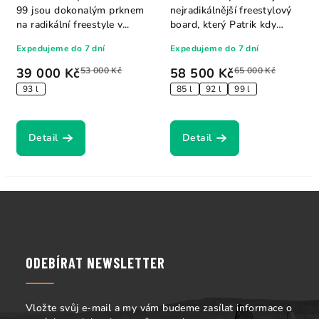
99 jsou dokonalým prknem
nejradikálnější freestylový
na radikální freestyle v...
board, který Patrik kdy
navrhl —...
Expedujeme do 7 dní
Expedujeme do 7 dní
39 000 Kč
53 000 Kč
58 500 Kč
65 000 Kč
93 l
85 l
92 l
99 l
Detail
Detail
Z
á
p
a
ODEBÍRAT NEWSLETTER
t
í
Vložte svůj e-mail a my vám budeme zasílat informace o