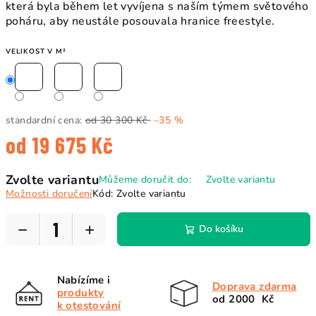
která byla během let vyvíjena s naším týmem světového
poháru, aby neustále posouvala hranice freestyle.
VELIKOST V M²
standardní cena:
od 30 300 Kč
–35 %
od
19 675 Kč
Měrná
Zvolte variantu
Můžeme doručit do:
Zvolte variantu
cena:
Možnosti doručení
Kód:
Zvolte variantu
−
+
Do košíku
Nabízíme i
Doprava zdarma
produkty
od 2000 Kč
k otestování