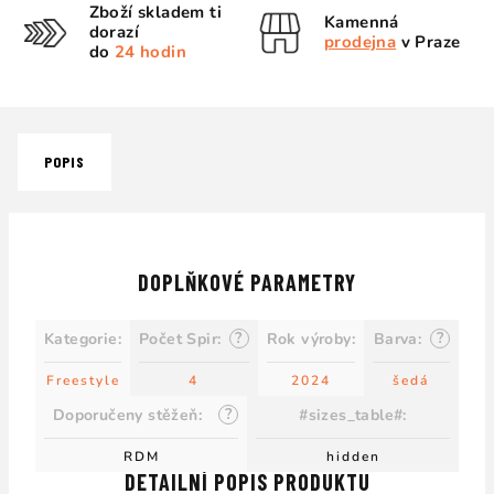
Zboží skladem ti
Kamenná
dorazí
prodejna
v Praze
do
24 hodin
POPIS
DOPLŇKOVÉ PARAMETRY
?
?
Kategorie
:
Počet Spir
:
Rok výroby
:
Barva
:
Freestyle
4
2024
šedá
?
Doporučeny stěžeň
:
#sizes_table#
:
RDM
hidden
DETAILNÍ POPIS PRODUKTU