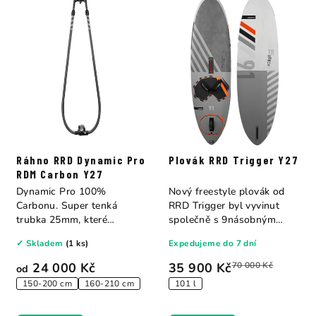
Ráhno RRD Dynamic Pro
Plovák RRD Trigger Y27
RDM Carbon Y27
Dynamic Pro 100%
Nový freestyle plovák od
Carbonu. Super tenká
RRD Trigger byl vyvinut
trubka 25mm, které
společně s 9násobným
odstraní únavu...
mistrem světa...
✓ Skladem
(1 ks)
Expedujeme do 7 dní
24 000 Kč
35 900 Kč
70 000 Kč
od
150-200 cm
160-210 cm
101 l