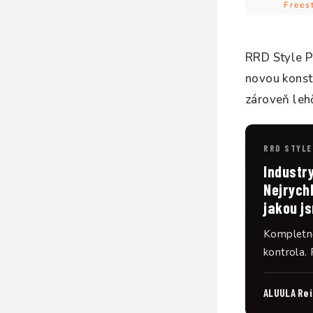
Frees
RRD Style P
novou konstr
zároveň lehč
RRD STYLE 
Industry
Nejrychl
jakou js
Kompletně
kontrola. 
ALUULA Re