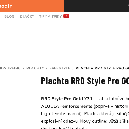
hodin
BLOG
ZNAČKY
TIPY A TRIKY
NDSURFING
/
PLACHTY
/
FREESTYLE
/
PLACHTA RRD STYLE PRO G
Plachta RRD Style Pro G
RRD Style Pro Gold Y31
— absolutní vrch
ALUULA reinforcements
(poprvé v histori
high-tensile aramid). Plachta která je silně
explosivní odezvu. Nový outline: větší šířka
ducking, lepší kontrola.