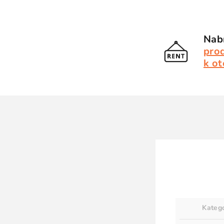
Nabí
pro
k ot
Kateg