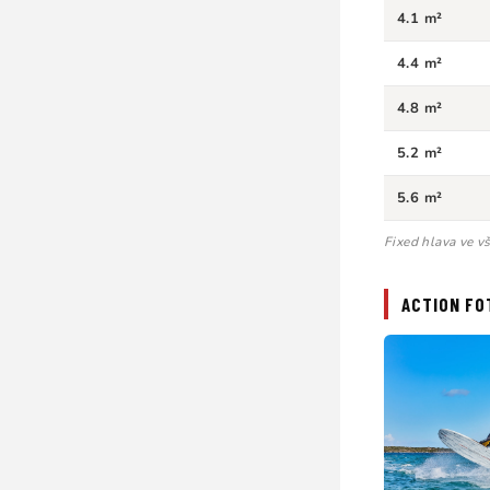
4.1 m²
4.4 m²
4.8 m²
5.2 m²
5.6 m²
Fixed hlava ve v
ACTION FO