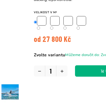
VELIKOST V M²
od
27 800 Kč
Měrná
cena:
Zvolte variantu
Můžeme doručit do:
Zvo
−
+