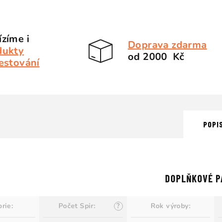
zíme i
Doprava zdarma
dukty
od 2000 Kč
estování
POPI
DOPLŇKOVÉ P
orie
:
Počet Spir
:
?
Rok výroby
: