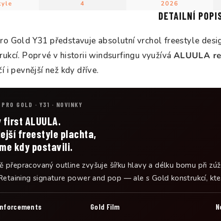
tyle
4
2026
DETAILNÍ POPI
ro Gold Y31 představuje absolutní vrchol freestyle des
ukcí. Poprvé v historii windsurfingu využívá
ALUULA re
í i pevnější než kdy dříve.
PRO GOLD · Y31 · NOVINKY
 first ALUULA.
ejší freestyle plachta,
me kdy postavili.
 přepracovaný outline zvyšuje šířku hlavy a délku bomu při zúže
Retaining signature power and pop — ale s Gold konstrukcí, která 
inforcements
Gold Film
N