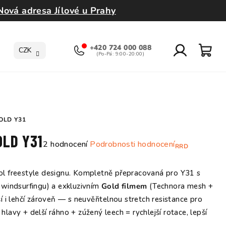
Nová adresa Jílové u Prahy
+420 724 000 088
CZK
Přihlášení
Nák
koší
OLD Y31
OLD Y31
Průměrné
2 hodnocení
Podrobnosti hodnocení
RRD
hodnocení
produktu
ol freestyle designu. Kompletně přepracovaná pro Y31 s
je
i windsurfingu) a exkluzivním
Gold filmem
(Technora mesh +
5,0
jší i lehčí zároveň — s neuvěřitelnou stretch resistance pro
z
 hlavy + delší ráhno + zúžený leech = rychlejší rotace, lepší
5