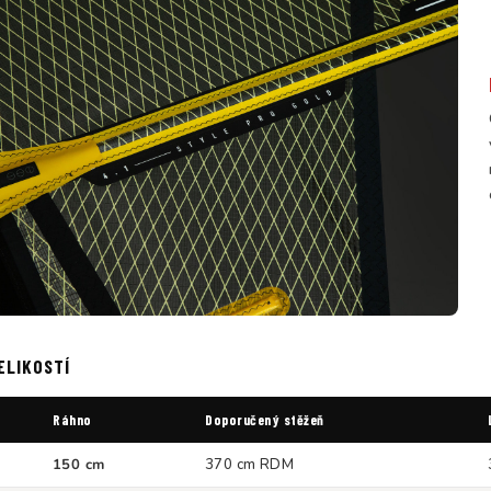
ELIKOSTÍ
Ráhno
Doporučený stěžeň
150 cm
370 cm RDM