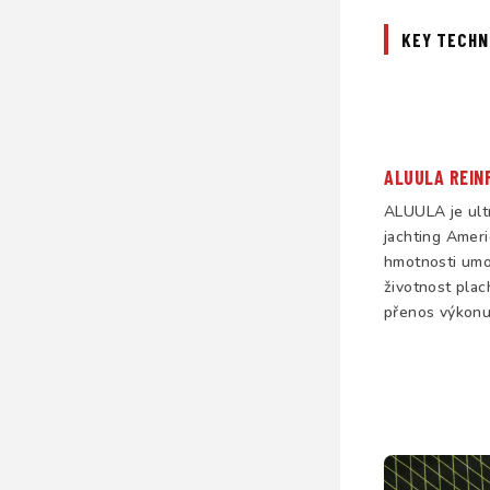
KEY TECHN
ALUULA REIN
ALUULA je ult
jachting Ameri
hmotnosti umo
životnost plac
přenos výkonu