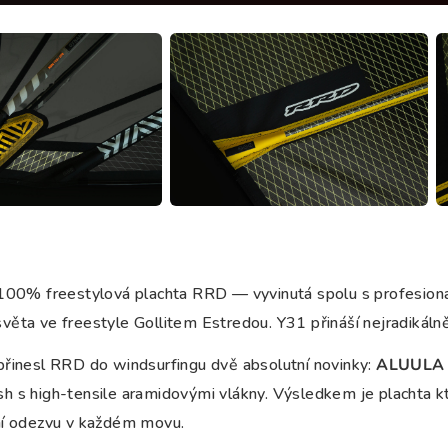
 100% freestylová plachta RRD — vyvinutá spolu s profesionál
ěta ve freestyle Gollitem Estredou. Y31 přináší nejradikálnějš
přinesl RRD do windsurfingu dvě absolutní novinky:
ALUULA 
 s high-tensile aramidovými vlákny. Výsledkem je plachta kter
ní odezvu v každém movu.