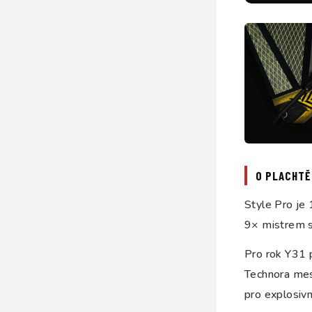
O PLACHTĚ
Style Pro je
9× mistrem sv
Pro rok Y31 
Technora mesh
pro explosiv