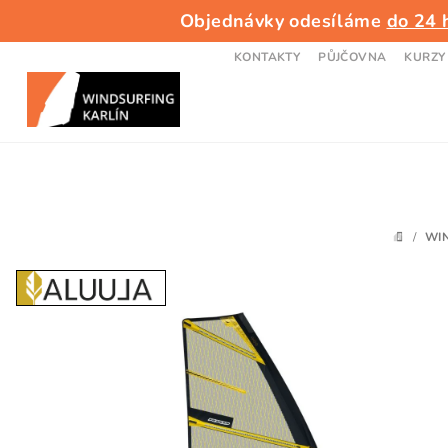
Přejít
Objednávky odesíláme
do 24 
na
obsah
KONTAKTY
PŮJČOVNA
KURZY
/
WI
DOMŮ