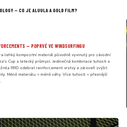
OLOGY — CO JE ALUULA A GOLD FILM?
FORCEMENTS — POPRVÉ VE WINDSURFINGU
ra-lehký kompozitní materiál původně vyvinutý pro závodní
ca's Cup a letecký průmysl. Jedinečná kombinace tuhosti a
žnila RRD odebrat reinforcement vrstvy a zároveň zvýšit
hty. Méně materiálu = méně váhy. Více tuhosti = přesnější
.