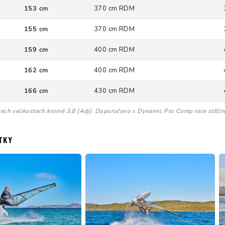
153 cm
370 cm RDM
155 cm
370 cm RDM
159 cm
400 cm RDM
162 cm
400 cm RDM
166 cm
430 cm RDM
šech velikostech kromě 3.8 (Adj). Doporučeno s Dynamic Pro Comp race stěžněm
TKY