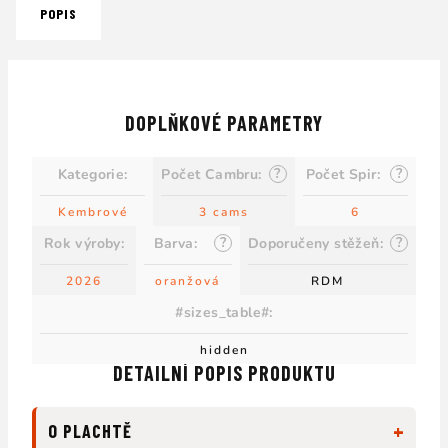
POPIS
DOPLŇKOVÉ PARAMETRY
?
?
Kategorie
:
Počet Cambru
:
Počet Spir
:
Kembrové
3 cams
6
?
?
Rok výroby
:
Barva
:
Doporučeny stěžeň
:
2026
oranžová
RDM
#sizes_table#
:
hidden
DETAILNÍ POPIS PRODUKTU
+
O PLACHTĚ