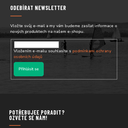
a
ODEBÍRAT NEWSLETTER
t
í
Vložte svůj e-mail a my vám budeme zasílat informace o
nových produktech na našem e-shopu.
Vložením e-mailu souhlasíte s
podmínkami ochrany
osobních údajů
Přihlásit se
POTŘEBUJEE PORADIT?
OZVĚTE SE NÁM!