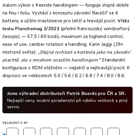
slalom výkon s freeride handlingem — funguje stejně dobře
na finu i foilu. Vychází z konceptu závodní RaceSF se 6
batteny a užším mastsleeve pro lehčí a hravější pocit.
Vítěz
testu Planchemag 2/2023
(přední francouzský windsurfový
časopis) — 57,5 / 60 bodů, maximum za highend control,
ease of use, camber rotation a handling. Karin Jaggi (29×
mistryně světa):
„Stejná rychlost a kontrola jako na závodní
plachtě, ale s mnohem snazším handlingem."
Standardní
konfigurace s RDM stěžněm — nejlehčí a nejhravější pocit. K
dispozici ve velikostech 5.0 / 5.6 / 6.2 / 6.8 / 7.4 / 8.0 / 8.6.
Jsme výhradní distributoři Patrik Boards pro ČR a SR.
Nejlepší ceny, osobní poradenství při výběru velikosti a plný
servis.
VELIKOST V M²