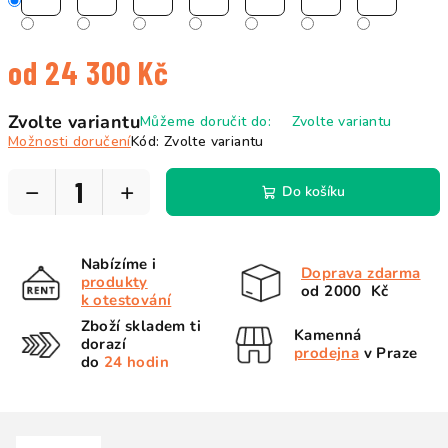
od
24 300 Kč
Měrná
Zvolte variantu
Můžeme doručit do:
Zvolte variantu
cena:
Možnosti doručení
Kód:
Zvolte variantu
−
+
Do košíku
Nabízíme i
Doprava zdarma
produkty
od 2000 Kč
k otestování
Zboží skladem ti
Kamenná
dorazí
prodejna
v Praze
do
24 hodin