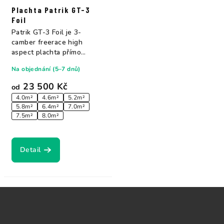
Plachta Patrik GT-3
Foil
Patrik GT-3 Foil je 3-
camber freerace high
aspect plachta přímo
vycházející ze...
Na objednání (5–7 dnů)
23 500 Kč
od
4.0m²
4.6m²
5.2m²
5.8m²
6.4m²
7.0m²
7.5m²
8.0m²
Detail
Z
á
p