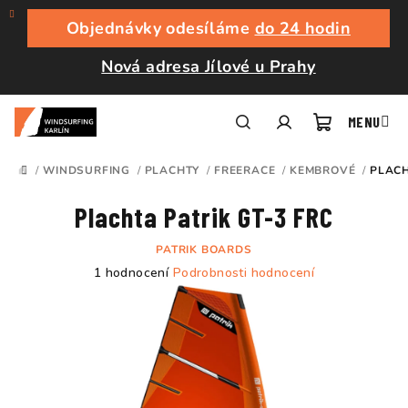
Přejít
na
Objednávky odesíláme
do 24 hodin
obsah
Nová adresa Jílové u Prahy
Nákupní
Hledat
Přihlášení
/
WINDSURFING
/
PLACHTY
/
FREERACE
/
KEMBROVÉ
/
PLACH
DOMŮ
košík
Plachta Patrik GT-3 FRC
PATRIK BOARDS
Průměrné
1 hodnocení
Podrobnosti hodnocení
hodnocení
produktu
je
5,0
z
5
hvězdiček.