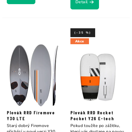
Detail
(–35 %)
Akce
Plovák RRD Firemove
Plovák RRD Rocket
Y30 LTE
Pocket Y26 E-tech
Starý dobrý Firemove
Pokud toužíte po zážitku,
přichází v nové verzi Y30
který vás dostane na novou