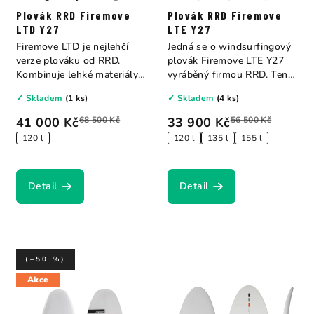
Plovák RRD Firemove
Plovák RRD Firemove
LTD Y27
LTE Y27
Firemove LTD je nejlehčí
Jedná se o windsurfingový
verze plováku od RRD.
plovák Firemove LTE Y27
Kombinuje lehké materiály
vyráběný firmou RRD. Tento
pro zvýšení...
plovák je...
✓ Skladem
(1 ks)
✓ Skladem
(4 ks)
41 000 Kč
68 500 Kč
33 900 Kč
56 500 Kč
120 l
120 l
135 l
155 l
Detail
Detail
(–50 %)
Akce