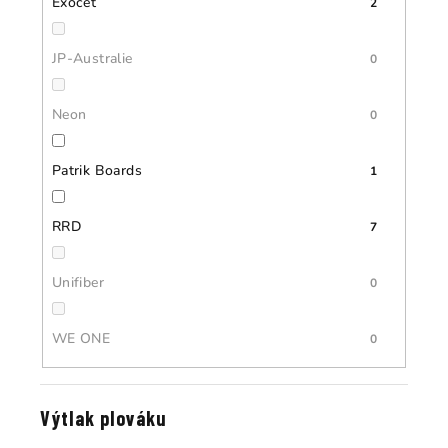
Exocet
2
JP-Australie
0
Neon
0
Patrik Boards
1
RRD
7
Unifiber
0
WE ONE
0
Výtlak plováku