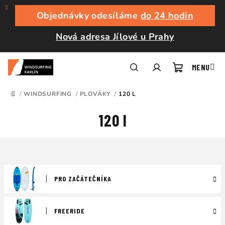
Přejít
na
Objednávky odesíláme
do 24 hodin
obsah
Nová adresa Jílové u Prahy
Nákupní
Hledat
Přihlášení
/
WINDSURFING
/
PLOVÁKY
/
120 L
DOMŮ
košík
120 l
PRO ZAČÁTEČNÍKA
FREERIDE