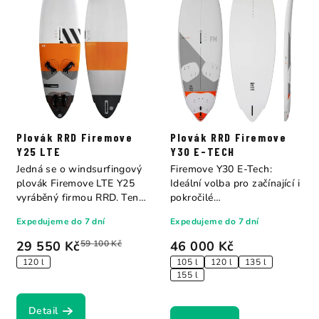
Plovák RRD Firemove
Plovák RRD Firemove
Y25 LTE
Y30 E-TECH
Jedná se o windsurfingový
Firemove Y30 E-Tech:
plovák Firemove LTE Y25
Ideální volba pro začínající i
vyráběný firmou RRD. Tento
pokročilé
plovák je...
windsurfaře Tato...
Expedujeme do 7 dní
Expedujeme do 7 dní
29 550 Kč
59 100 Kč
46 000 Kč
120 l
105 l
120 l
135 l
155 l
Detail