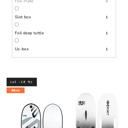
Foil-Plate
0
Slot box
1
Foil deep tuttle
1
Us-box
1
(až –18 %)
Akce