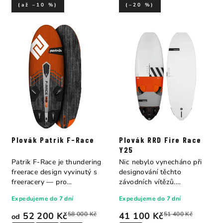
(až –10 %)
(–20 %)
Plovák Patrik F-Race
Plovák RRD Fire Race
Y25
Patrik F-Race je thundering
Nic nebylo vynecháno při
freerace design vyvinutý s
designování těchto
freeracery — pro
závodních vítězů.
freeracery....
Excelentní rychlost,...
Expedujeme do 7 dní
Expedujeme do 7 dní
52 200 Kč
58 000 Kč
41 100 Kč
51 400 Kč
od