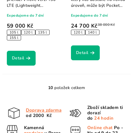
LTE (Lightweight
úroveň, může být Pocket
Technological...
Rocket Y26...
Expedujeme do 7 dní
Expedujeme do 7 dní
59 000 Kč
24 700 Kč
38 000 Kč
105 l
120 l
135 l
120 l
140 l
155 l
Detail
Detail
10
položek celkem
O
v
l
Zboží skladem ti
Doprava zdarma
á
dorazí
od 2000 Kč
d
do
24 hodin
a
Kamenná
Online chat
Po -
c