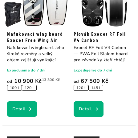
Nafukovací wing board
Plovák Exocet RF Foil
Exocet Free Wing Air
V4 Carbon
Nafukovací wingboard. Jeho
Exocet RF Foil V4 Carbon
široké rozměry a velký
— PWA Foil Slalom board
objem zajišťují vynikající
pro závodníky kteří chtějí
stabilitu...
letět...
Expedujeme do 7 dní
Expedujeme do 7 dní
10 900 Kč
13 300 Kč
67 500 Kč
od
od
100 l
120 l
120 l
145 l
Detail
Detail