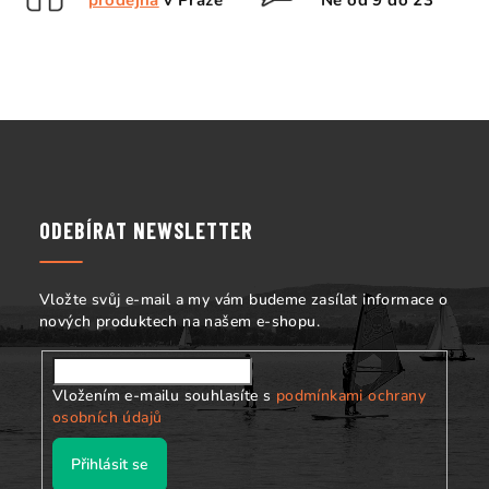
prodejna
v Praze
Ne od 9 do 23
í
p
r
v
k
Z
y
á
v
p
ý
p
a
ODEBÍRAT NEWSLETTER
i
t
s
í
u
Vložte svůj e-mail a my vám budeme zasílat informace o
nových produktech na našem e-shopu.
Vložením e-mailu souhlasíte s
podmínkami ochrany
osobních údajů
Přihlásit se