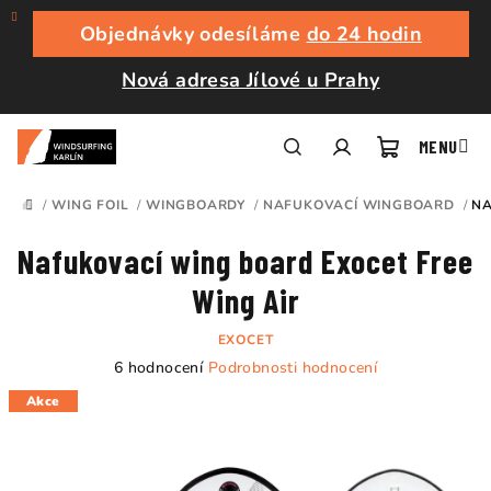
Přejít
na
Objednávky odesíláme
do 24 hodin
obsah
Nová adresa Jílové u Prahy
Nákupní
Hledat
Přihlášení
/
WING FOIL
/
WINGBOARDY
/
NAFUKOVACÍ WINGBOARD
/
NA
DOMŮ
košík
Nafukovací wing board Exocet Free
Wing Air
EXOCET
Průměrné
6 hodnocení
Podrobnosti hodnocení
hodnocení
Akce
produktu
je
4,7
z