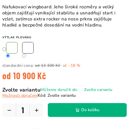
Nafukovací wingboard. Jeho široké rozměry a velký
objem zajišťují vynikající stabilitu a usnadňují start i
vzlet, zatímco extra rocker na nose prkna zajišťuje
hladké a bezpečné dosedání na vodní hladinu.
VÝTLAK PLOVÁKU
standardní cena:
od 13 300 Kč
až –18 %
od
10 900 Kč
Měrná
Zvolte variantu
Můžeme doručit do:
Zvolte variantu
cena:
Možnosti doručení
Kód:
Zvolte variantu
−
+
Do košíku