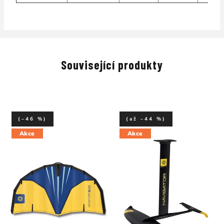
Související produkty
(–46 %)
(až –44 %)
Akce
Akce