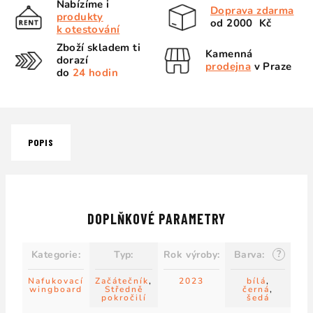
Nabízíme i
Doprava zdarma
produkty
od 2000 Kč
k otestování
Zboží skladem ti
Kamenná
dorazí
prodejna
v Praze
do
24 hodin
POPIS
DOPLŇKOVÉ PARAMETRY
?
Kategorie
:
Typ
:
Rok výroby
:
Barva
:
Nafukovací
Začátečník
,
2023
bílá
,
wingboard
Středně
černá
,
pokročilí
šedá