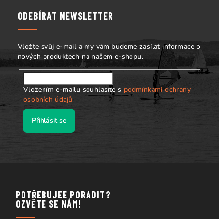
a
ODEBÍRAT NEWSLETTER
t
í
Vložte svůj e-mail a my vám budeme zasílat informace o
nových produktech na našem e-shopu.
Vložením e-mailu souhlasíte s
podmínkami ochrany
osobních údajů
Přihlásit se
POTŘEBUJEE PORADIT?
OZVĚTE SE NÁM!