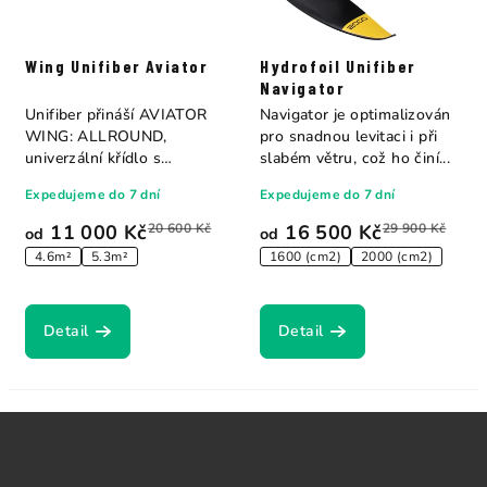
Wing Unifiber Aviator
Hydrofoil Unifiber
Navigator
Unifiber přináší AVIATOR
Navigator je optimalizován
WING: ALLROUND,
pro snadnou levitaci i při
univerzální křídlo s
slabém větru, což ho činí...
neuvěřitelným rozpětím...
Expedujeme do 7 dní
Expedujeme do 7 dní
11 000 Kč
20 600 Kč
16 500 Kč
29 900 Kč
od
od
4.6m²
5.3m²
1600 (cm2)
2000 (cm2)
Detail
Detail
Z
á
p