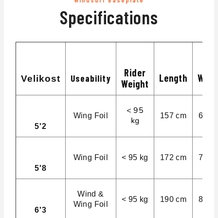
Specifications
Rider
Length
Widt
Useability
Velikost
Weight
< 95
Wing Foil
157 cm
66 c
kg
5'2
Wing Foil
< 95 kg
172 cm
72 c
5'8
Wind &
< 95 kg
190 cm
80 c
Wing Foil
6'3