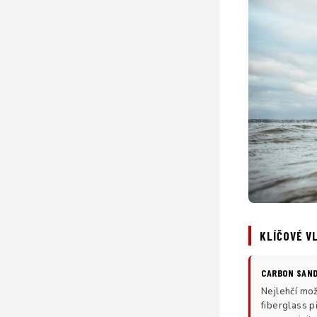
KLÍČOVÉ V
CARBON SAN
Nejlehčí mož
fiberglass p