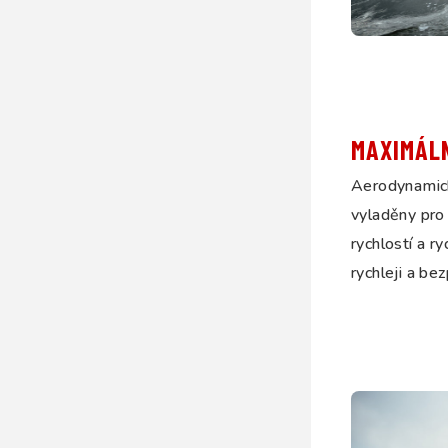
MAXIMÁL
Aerodynamick
vyladěny pro 
rychlostí a r
rychleji a be