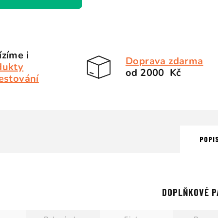
zíme i
Doprava zdarma
dukty
od 2000 Kč
estování
POPI
DOPLŇKOVÉ P