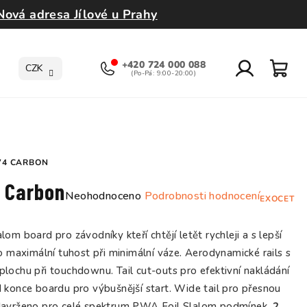
Nová adresa Jílové u Prahy
+420 724 000 088
CZK
Přihlášení
Nák
koší
 V4 CARBON
4 Carbon
Průměrné
Neohodnoceno
Podrobnosti hodnocení
EXOCET
hodnocení
produktu
m board pro závodníky kteří chtějí letět rychleji a s lepší
je
 maximální tuhost při minimální váze. Aerodynamické rails s
0,0
plochu při touchdownu. Tail cut-outs pro efektivní nakládání
z
d konce boardu pro výbušnější start. Wide tail pro přesnou
5
. Navrženo pro celé spektrum PWA Foil Slalom podmínek.
2