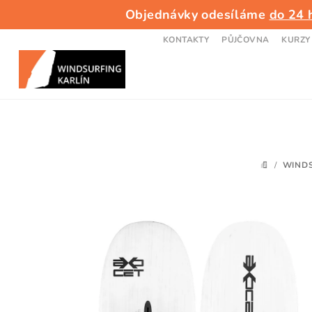
Přejít
Objednávky odesíláme
do 24 
na
obsah
KONTAKTY
PŮJČOVNA
KURZY
/
WIND
DOMŮ