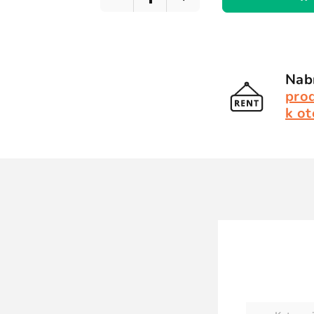
Nabí
pro
k ot