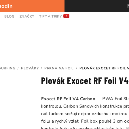
hodin
BLOG
ZNAČKY
TIPY A TRIKY
SURFING
/
PLOVÁKY
/
PRKNA NA FOIL
/
PLOVÁK EXOCET RF FOIL
Plovák Exocet RF Foil V
Exocet RF Foil V4 Carbon
— PWA Foil Slalo
kontrolou. Carbon Sandwich konstrukce pro
rail tuckem snižují odpor vzduchu i mokrou 
foilu a rychlý vzlet. Foil box pouhé 3 cm o
kontrolu foilu při vysokorychlostním letu