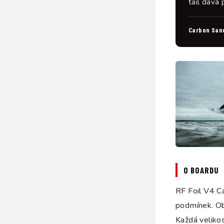
tail dává 
Carbon San
O BOARDU
RF Foil V4 C
podmínek. Ob
Každá velikos