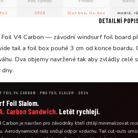
ie
:
Rok výroby
:
Finbox
:
Barva
:
foil
2026
Slot box
,
Us-box
modrá, r
DETAILNÍ POPI
Foil V4 Carbon — závodní windsurf foil board pří
wide tail a foil box pouhé 3 cm od konce boardu
 váhu. Dva objemy navržené tak aby zvládly celé
 dny.
F FOIL V4 CARBON · PWA FOIL SLALOM · 2024
f Foil Slalom.
A. Carbon Sandwich.
Letět rychleji.
 Carbon je navržen pro závodníky kteří chtějí minimalizovat rozd
u. Aerodynamické rails snižují odpor vzduchu. Tail cut-outs umož