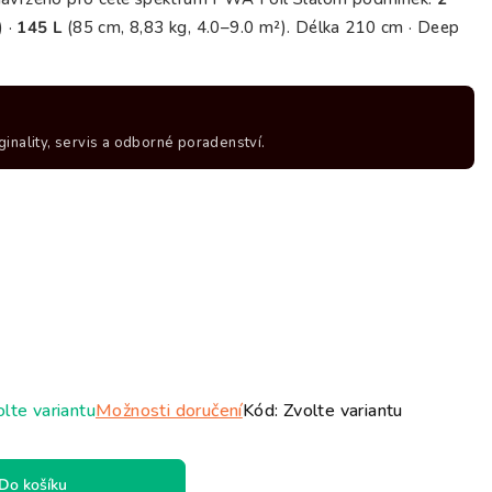
hvězdiček.
) ·
145 L
(85 cm, 8,83 kg, 4.0–9.0 m²). Délka 210 cm · Deep
ginality, servis a odborné poradenství.
lte variantu
Možnosti doručení
Kód:
Zvolte variantu
Do košíku