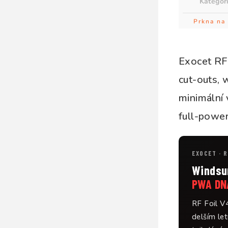
Kategor
Prkna na 
Exocet RF 
cut-outs, 
minimální
full-power
EXOCET · R
Windsur
PWA DN
RF Foil V4
delším let