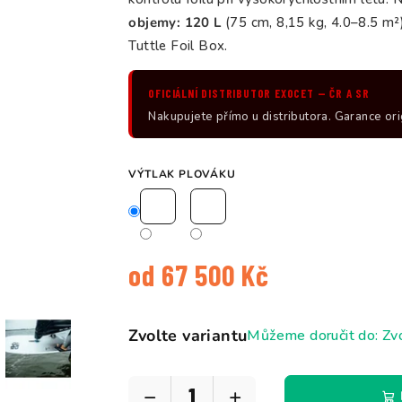
objemy: 120 L
(75 cm, 8,15 kg, 4.0–8.5 m²
Tuttle Foil Box.
OFICIÁLNÍ DISTRIBUTOR EXOCET — ČR A SR
Nakupujete přímo u distributora. Garance ori
VÝTLAK PLOVÁKU
od
67 500 Kč
Měrná
cena:
Zvolte variantu
Můžeme doručit do:
Zvo
−
+