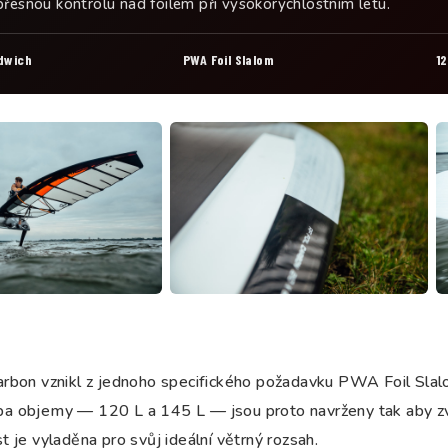
přesnou kontrolu nad foilem při vysokorychlostním letu.
dwich
PWA Foil Slalom
12
arbon vznikl z jednoho specifického požadavku PWA Foil Slal
a objemy — 120 L a 145 L — jsou proto navrženy tak aby zv
t je vyladěna pro svůj ideální větrný rozsah.