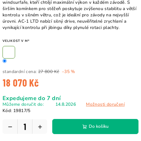
windsurfaře, kteří chtějí maximální výkon v každém závodě. S
širším komínkem pro stěžeň poskytuje zvýšenou stabilitu a větší
kontrolu v silném větru, což je ideální pro závody na nejvyšší
úrovni. AC-1 LTD nabízí silný drive, neuvěřitelné zrychlení a
vynikající kontrolu při jibingu díky plynulé rotaci plachty.
VELIKOST V M²
standardní cena:
27 800 Kč
–35 %
18 070 Kč
Měrná
Expedujeme do 7 dní
cena:
Můžeme doručit do:
14.8.2026
Možnosti doručení
Kód:
19817/5
−
+
Do košíku