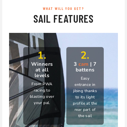
WHAT WILL YOU GET?
SAIL FEATURES
1.
2.
Winners
3
cam
| 7
at all
battens
levels
Easy
From PWA
entrance in
racing to
jibing thanks
blasting over
to its light
your pal.
profile at the
rear part of
the sail