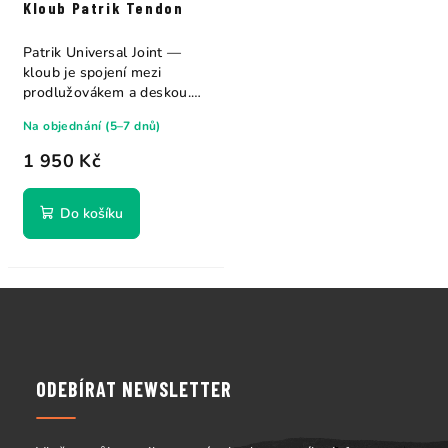
Kloub Patrik Tendon
Patrik Universal Joint —
kloub je spojení mezi
prodlužovákem a deskou.
Kloub přenáší...
Na objednání (5–7 dnů)
1 950 Kč
Do košíku
Z
á
p
a
ODEBÍRAT NEWSLETTER
t
í