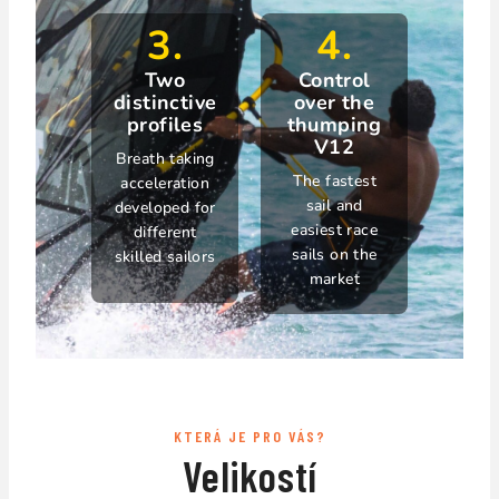
3.
4.
Two
Control
distinctive
over the
profiles
thumping
V12
Breath taking
The fastest
acceleration
sail and
developed for
easiest race
different
sails on the
skilled sailors
market
KTERÁ JE PRO VÁS?
Velikostí