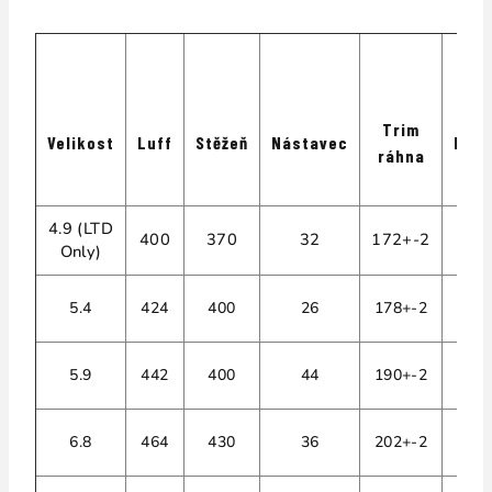
Trim
Velikost
Luff
Stěžeň
Nástavec
Ráh
ráhna
4.9 (LTD
400
370
32
172+-2
17
Only)
5.4
424
400
26
178+-2
18
5.9
442
400
44
190+-2
19
6.8
464
430
36
202+-2
20