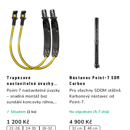
Trapézové
Nástavec Point-7 SDM
nastavitelné úvazky
Carbon
Point-7
Point-7 nastavitelné úvazky
Pro všechny SDDM stěžně.
– snadná montáž bez
Karbonový nástavec od
sundání koncovky ráhna,
Point-7.
nastavení délky...
✓ Skladem
(1 ks)
Na objednání (5–7 dnů)
1 200 Kč
4 900 Kč
22-28,
24-30,
26-32,
32 cm
48 cm