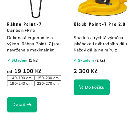
Ráhno Point-7
Kloub Point-7 Pro 2.0
Carbon+Pro
Dokonalá ergonomie a
Snadná a rychlá výměna
výkon. Ráhna Point-7 jsou
jakéhokoli náhradního dílu.
navržena s maximálním
Každý díl je na míru z
důrazem na...
nejlepších...
✓ Skladem
(1 ks)
✓ Skladem
(2 ks)
19 100 Kč
2 300 Kč
od
140-190 cm
150-200 cm
190-240 cm
220-270 cm
Do košíku
Detail