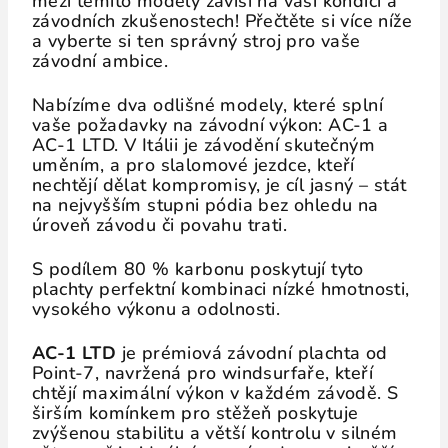
mezi těmito modely závisí na vaší kondici a
závodních zkušenostech! Přečtěte si více níže
a vyberte si ten správný stroj pro vaše
závodní ambice.
Nabízíme dva odlišné modely, které splní
vaše požadavky na závodní výkon: AC-1 a
AC-1 LTD. V Itálii je závodění skutečným
uměním, a pro slalomové jezdce, kteří
nechtějí dělat kompromisy, je cíl jasný – stát
na nejvyšším stupni pódia bez ohledu na
úroveň závodu či povahu trati.
S podílem 80 % karbonu poskytují tyto
plachty perfektní kombinaci nízké hmotnosti,
vysokého výkonu a odolnosti.
AC-1 LTD
je prémiová závodní plachta od
Point-7, navržená pro windsurfaře, kteří
chtějí maximální výkon v každém závodě. S
širším komínkem pro stěžeň poskytuje
zvýšenou stabilitu a větší kontrolu v silném