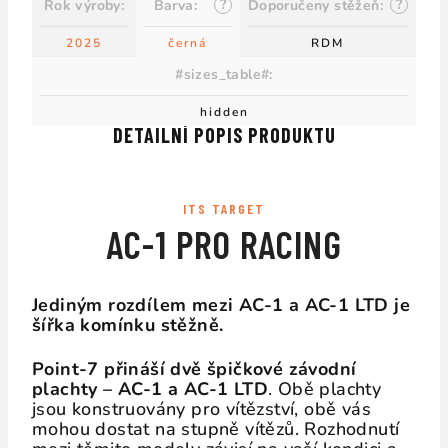
?
?
Rok výroby
:
Barva
:
Doporučeny stěžeň
:
2025
černá
RDM
#sizes_table#
:
hidden
DETAILNÍ POPIS PRODUKTU
ITS TARGET
AC-1 PRO RACING
Jediným rozdílem mezi AC-1 a AC-1 LTD je
šířka komínku stěžně.
Point-7 přináší dvě špičkové závodní
plachty – AC-1 a AC-1 LTD
. Obě plachty
jsou konstruovány pro vítězství, obě vás
mohou dostat na stupně vítězů. Rozhodnutí