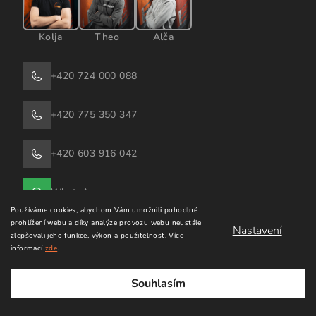
Kolja
Theo
Alča
+420 724 000 088
+420 775 350 347
+420 603 916 042
WhatsApp
Používáme cookies, abychom Vám umožnili pohodlné
prohlížení webu a díky analýze provozu webu neustále
Nastavení
windsurfingkarlin@email.cz
zlepšovali jeho funkce, výkon a použitelnost.
Více
informací
zde
.
Souhlasím