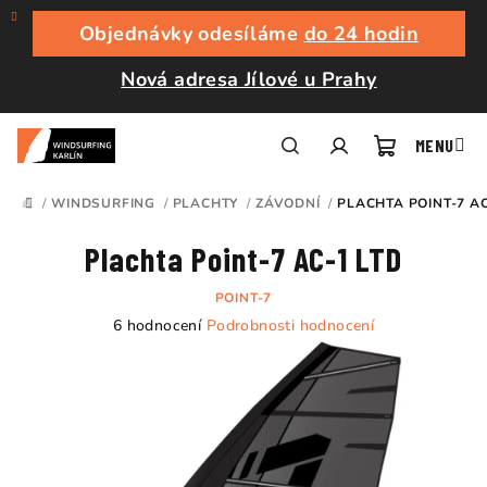
Přejít
na
Objednávky odesíláme
do 24 hodin
obsah
Nová adresa Jílové u Prahy
Nákupní
Hledat
Přihlášení
/
WINDSURFING
/
PLACHTY
/
ZÁVODNÍ
/
PLACHTA POINT-7 AC
DOMŮ
košík
Plachta Point-7 AC-1 LTD
POINT-7
Průměrné
6 hodnocení
Podrobnosti hodnocení
hodnocení
produktu
je
4,3
z
5
hvězdiček.