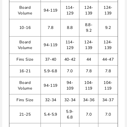
Board
114-
124-
124-
94-119
Volume
129
139
139
8.8-
10-16
7.8
8.8
9.2
9.2
Board
114-
124-
124-
94-119
Volume
129
139
139
Fins Size
37-40
40-42
44
44-47
16-21
5.9-6.8
7.0
7.8
7.8
Board
94-
104-
104-
94-119
Volume
109
119
119
Fins Size
32-34
32-34
34-36
34-37
5.9-
21-25
5.4-5.9
7.0
7.0
6.8