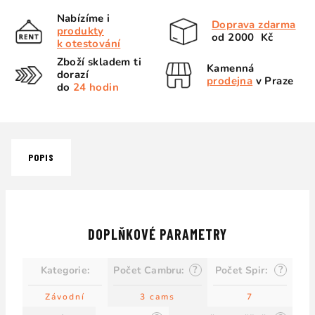
Nabízíme i
Doprava zdarma
produkty
od 2000 Kč
k otestování
Zboží skladem ti
Kamenná
dorazí
prodejna
v Praze
do
24 hodin
POPIS
DOPLŇKOVÉ PARAMETRY
?
?
Kategorie
:
Počet Cambru
:
Počet Spir
:
Závodní
3 cams
7