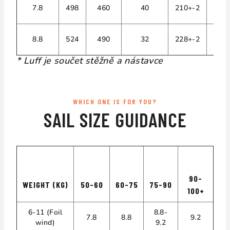
7.8
498
460
40
210+-2
21
8.8
524
490
32
228+-2
23
* Luff je součet stěžně a nástavce
WHICH ONE IS FOR YOU?
SAIL SIZE GUIDANCE
90-
WEIGHT (KG)
50-60
60-75
75-90
100+
6-11 (Foil
8.8-
7.8
8.8
9.2
wind)
9.2