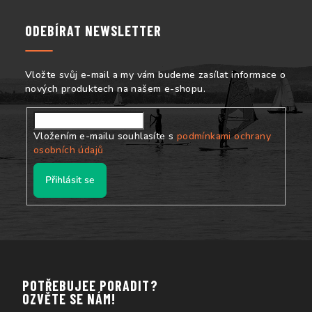
p
a
ODEBÍRAT NEWSLETTER
t
í
Vložte svůj e-mail a my vám budeme zasílat informace o
nových produktech na našem e-shopu.
Vložením e-mailu souhlasíte s
podmínkami ochrany
osobních údajů
Přihlásit se
POTŘEBUJEE PORADIT?
OZVĚTE SE NÁM!