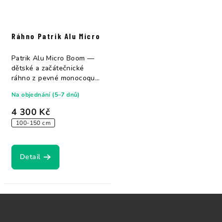
Ráhno Patrik Alu Micro
Patrik Alu Micro Boom —
dětské a začátečnické
ráhno z pevné monocoque
hliníkové...
Na objednání (5–7 dnů)
4 300 Kč
100-150 cm
Detail
Z
á