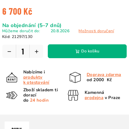
6 700 Kč
Měrná
Na objednání (5–7 dnů)
cena:
Můžeme doručit do:
20.8.2026
Možnosti doručení
Kód:
21297/130
−
+
Do košíku
Nabízíme i
Doprava zdarma
produkty
od 2000 Kč
k otestování
Zboží skladem ti
Kamenná
dorazí
prodejna
v Praze
do
24 hodin
POPIS