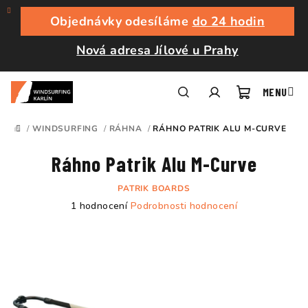
Přejít
na
Objednávky odesíláme
do 24 hodin
obsah
Nová adresa Jílové u Prahy
Nákupní
Hledat
Přihlášení
/
WINDSURFING
/
RÁHNA
/
RÁHNO PATRIK ALU M-CURVE
DOMŮ
košík
Ráhno Patrik Alu M-Curve
PATRIK BOARDS
Průměrné
1 hodnocení
Podrobnosti hodnocení
hodnocení
produktu
je
5,0
z
5
hvězdiček.