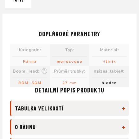
DOPLŇKOVÉ PARAMETRY
Kategorie
:
Typ
:
Materiál
:
Ráhna
monocoque
Hliník
?
Boom Head
:
Průměr trubky
:
#sizes_table#
:
RDM
,
SDM
27 mm
hidden
DETAILNÍ POPIS PRODUKTU
+
TABULKA VELIKOSTÍ
+
O RÁHNU