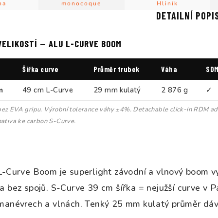
na
monocoque
Hliník
DETAILNÍ POPI
VELIKOSTÍ — ALU L-CURVE BOOM
Šířka curve
Průměr trubek
Váha
SD
m
49 cm L-Curve
29 mm kulatý
2 876 g
✓
ez EVA gripu. Výrobní tolerance váhy ±4%. Detachable click-in RDM ad
nativa ke carbon S-Curve.
 L-Curve Boom je superlight závodní a vlnový boom v
a bez spojů. S-Curve 39 cm šířka = nejužší curve v P
 manévrech a vlnách. Tenký 25 mm kulatý průměr dáv