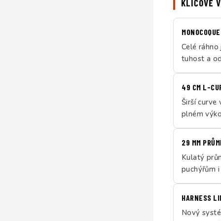
KLÍČOVÉ 
MONOCOQUE 
Celé ráhno
tuhost a od
49 CM L-CU
Širší curve
plném výkon
29 MM PRŮM
Kulatý prů
puchýřům i
HARNESS LI
Nový systé