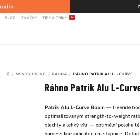
hodin
BLOG
ZNAČKY
TIPY A TRIKY
/
WINDSURFING
/
RÁHNA
/
RÁHNO PATRIK ALU L-CURVE
DOMŮ
Ráhno Patrik Alu L-Curv
Patrik Alu L-Curve Boom
— freeride boo
optimalizovaným strength-to-weight ratio.
plachty a lehký vítr — optimální poloha t
harness line indicator, cm stupnice. Det