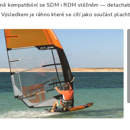
lně kompatibilní se SDM i RDM stěžněm — detachable 
 Výsledkem je ráhno které se cítí jako součást plac