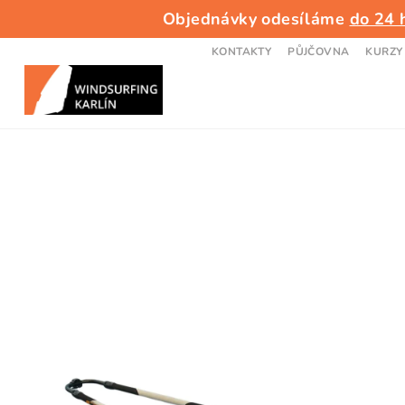
Přejít
Objednávky odesíláme
do 24 
na
obsah
KONTAKTY
PŮJČOVNA
KURZY