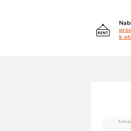
Nabí
pro
k ot
Kateg