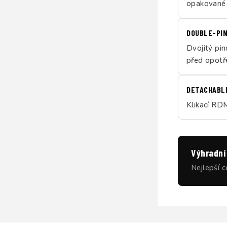
opakované 
DOUBLE-PIN
Dvojitý pi
před opotř
DETACHABL
Klikací RD
Výhradní 
Nejlepší c