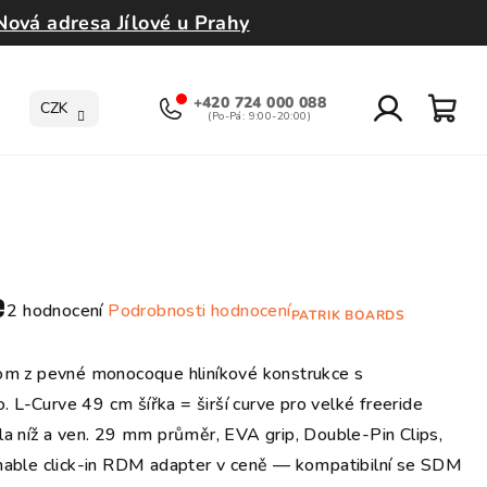
Nová adresa Jílové u Prahy
+420 724 000 088
CZK
Přihlášení
Nák
koší
e
Průměrné
2 hodnocení
Podrobnosti hodnocení
PATRIK BOARDS
hodnocení
produktu
m z pevné monocoque hliníkové konstrukce s
je
 L-Curve 49 cm šířka = širší curve pro velké freeride
5,0
ěla níž a ven. 29 mm průměr, EVA grip, Double-Pin Clips,
z
achable click-in RDM adapter v ceně — kompatibilní se SDM
5