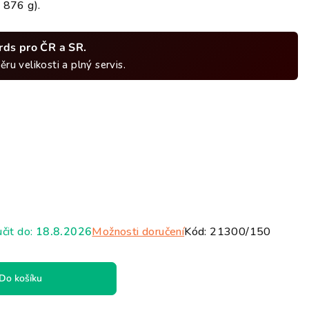
hvězdiček.
 876 g).
ards pro ČR a SR.
ru velikosti a plný servis.
it do:
18.8.2026
Možnosti doručení
Kód:
21300/150
Do košíku