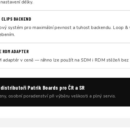
nastavení délky.
 CLIPS BACKEND
nový systém pro maximální pevnost a tuhost backendu. Loop & G
ebením.
E RDM ADAPTER
M adaptér v ceně — ráhno lze použít na SDM i RDM stěžeň bez 
distributoři Patrik Boards pro ČR a SR
eny, osobní poradenství při výběru velikosti a plný servis.