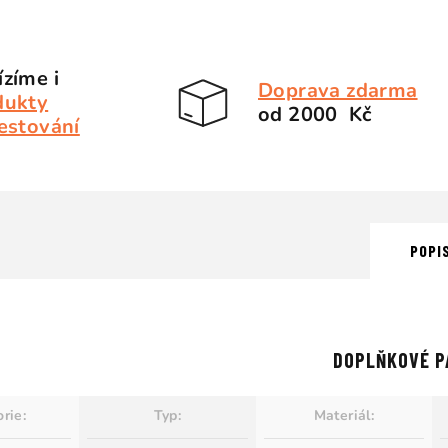
zíme i
Doprava zdarma
dukty
od 2000 Kč
estování
POPI
DOPLŇKOVÉ P
orie
:
Typ
:
Materiál
: