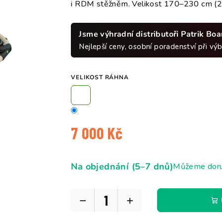
i RDM stěžněm. Velikost 170–230 cm (2
Jsme výhradní distributoři Patrik Bo
Nejlepší ceny, osobní poradenství při výbě
VELIKOST RÁHNA
7 000 Kč
Měrná
cena:
Na objednání (5–7 dnů)
Můžeme doruč
−
+