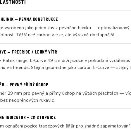
VLASTNOSTI
HLINÍK — PEVNÁ KONSTRUKCE
 je vyrobeno jako jeden kus z pevného hliníku — optimalizovan
olnost. Těžší než carbon verze, ale výrazně dostupnější.
RVE — FREERIDE / LEHKÝ VÍTR
 v Patrik range. L-Curve 49 cm drží jezdce v pohodlné vzdálenost
u ve freeride. Stejná geometrie jako carbon L-Curve — stejný f
ĚR — PEVNÝ PŘÍMÝ ÚCHOP
měr 29 mm pro pevný a přímý úchop na větších plachtách — víc
 bez neoprénových rukavic.
NE INDICATOR + CM STUPNICE
m označení pozice trapézových šňůr pro snadné zapamatování a