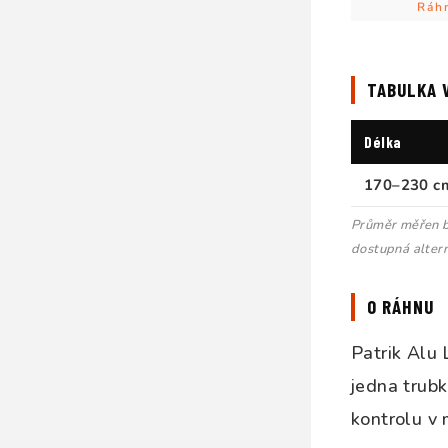
Ráh
TABULKA 
Délka
170–230 c
Průměr měřen b
dostupná alter
O RÁHNU
Patrik Alu
jedna trubk
kontrolu v