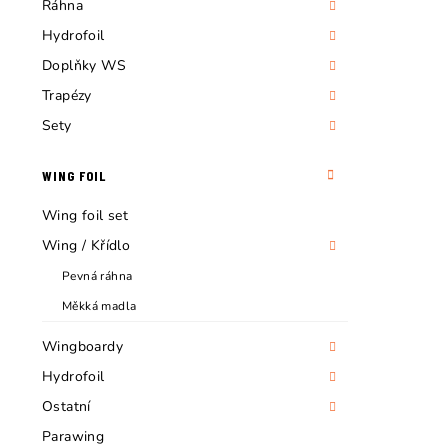
n
Ráhna
Hydrofoil
n
Doplňky WS
í
Trapézy
p
Sety
a
WING FOIL
n
Wing foil set
e
Wing / Křídlo
l
Pevná ráhna
Měkká madla
Wingboardy
Hydrofoil
Ostatní
Parawing