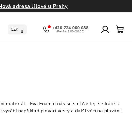
Nová adresa Jílové u Prahy
+420 724 000 088
CZK
Přihlášení
Nák
koší
ní materiál - Eva Foam u nás se s ní časteji setkáte s
yrábí například plovací vesty a další věci na plavání,