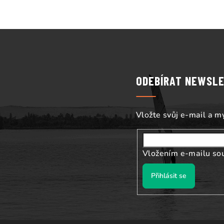
Z
á
p
ODEBÍRAT NEWSL
a
t
Vložte svůj e-mail a 
í
Vložením e-mailu so
Přihlásit se