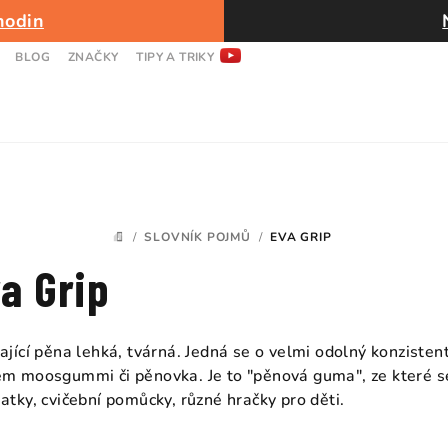
hodin
BLOG
ZNAČKY
TIPY A TRIKY
/
SLOVNÍK POJMŮ
/
EVA GRIP
DOMŮ
a Grip
ající pěna lehká, tvárná. Jedná se o velmi odolný konzistent
m moosgummi či pěnovka. Je to "pěnová guma", ze které se v
atky, cvičební pomůcky, různé hračky pro děti.