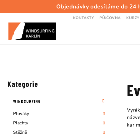
Přejít
Objednávky odesíláme
do 24 
na
obsah
KONTAKTY
PŮJČOVNA
KURZY
P
o
Kategorie
Přeskočit
Ev
kategorie
s
WINDSURFING
t
Vynik
Plováky
názve
r
Plachty
karim
a
Stěžně