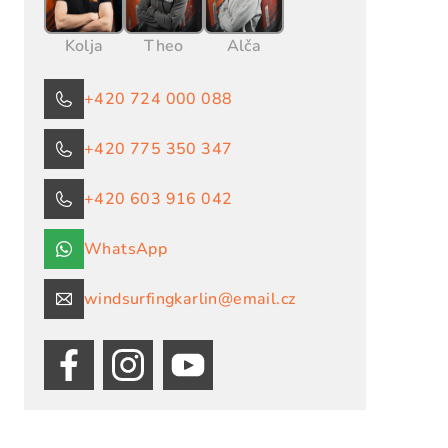
Kolja
Theo
Alča
+420 724 000 088
+420 775 350 347
+420 603 916 042
WhatsApp
windsurfingkarlin@email.cz