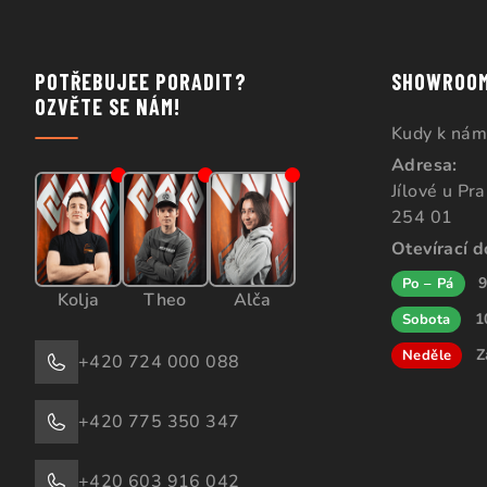
POTŘEBUJEE PORADIT?
SHOWROO
OZVĚTE SE NÁM!
Kudy k nám
Adresa:
Jílové u Pr
254 01
Otevírací 
9
Po – Pá
Kolja
Theo
Alča
1
Sobota
Z
Neděle
+420 724 000 088
+420 775 350 347
+420 603 916 042