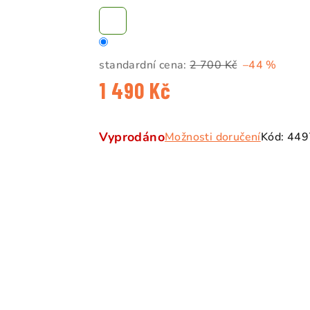
5
hvězdiček.
standardní cena:
2 700 Kč
–44 %
1 490 Kč
Měrná
cena:
Vyprodáno
Možnosti doručení
Kód:
449