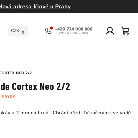
Nová adresa Jílové u Prahy
+420 724 000 088
CZK
Přihlášení
Nák
koší
CORTEX NEO 2/2
yde Cortex Neo 2/2
ILPRYDE
rukáv a 2 mm na hrudi. Chrání před UV zářením i ve vodě