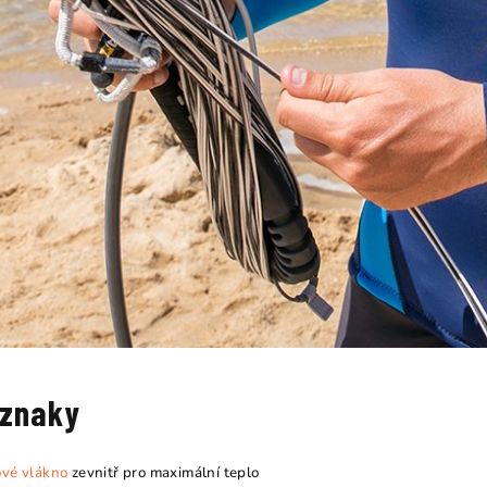
 znaky
vé vlákno
zevnitř pro maximální teplo