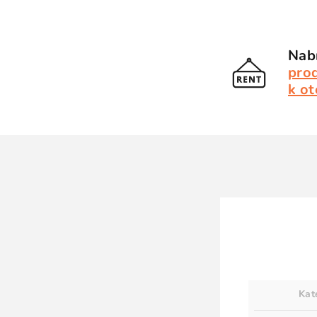
Nabí
pro
k ot
Kat