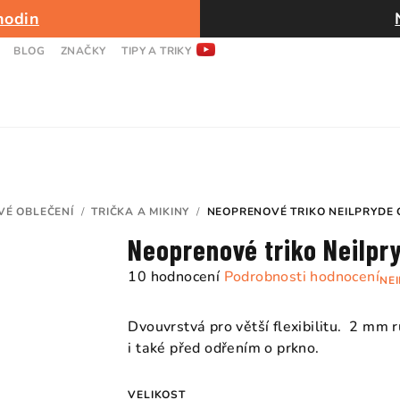
hodin
BLOG
ZNAČKY
TIPY A TRIKY
É OBLEČENÍ
/
TRIČKA A MIKINY
/
NEOPRENOVÉ TRIKO NEILPRYDE 
Neoprenové triko Neilpr
Průměrné
10 hodnocení
Podrobnosti hodnocení
NE
hodnocení
produktu
Dvouvrstvá pro větší flexibilitu. 2 mm 
je
i také před odřením o prkno.
4,7
z
VELIKOST