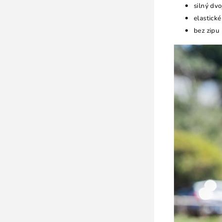
silný dvo
elastické
bez zipu