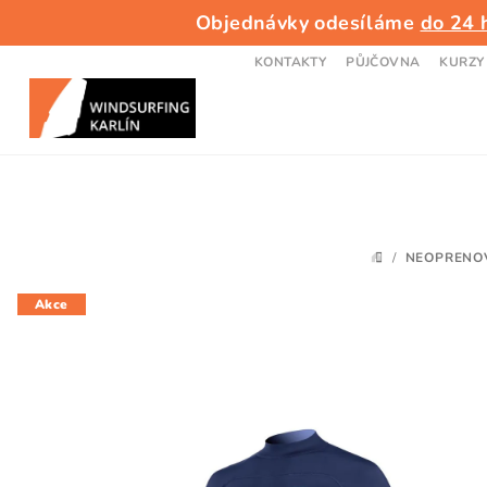
Přejít
Objednávky odesíláme
do 24 
na
obsah
KONTAKTY
PŮJČOVNA
KURZY
/
NEOPRENOV
DOMŮ
Akce