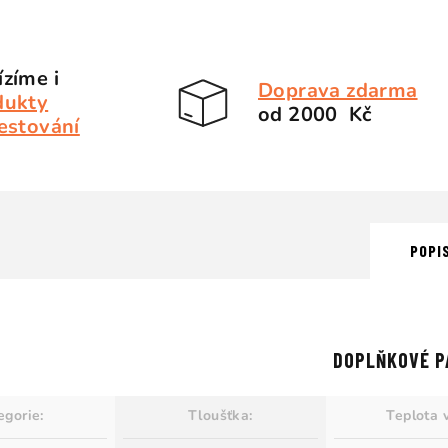
zíme i
Doprava zdarma
dukty
od 2000 Kč
estování
POPI
DOPLŇKOVÉ P
egorie
:
Tloušťka
:
Teplota 