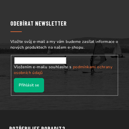
á
p
a
ODEBÍRAT NEWSLETTER
t
í
Vložte svůj e-mail a my vám budeme zasílat informace o
nových produktech na našem e-shopu.
Vložením e-mailu souhlasíte s
podmínkami ochrany
osobních údajů
Přihlásit se
POTŘEBUJEE PORADIT?