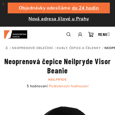
Přejít
na
Objednávky odesíláme
do 24 hodin
obsah
Nová adresa Jílové u Prahy
Nákupní
Hledat
Přihlášení
/
NEOPRENOVÉ OBLEČENÍ
/
KUKLY, ČEPICE A ČELENKY
/
NEOPR
DOMŮ
košík
Neoprenová čepice Neilpryde Visor
Beanie
NEILPRYDE
Průměrné
5 hodnocení
Podrobnosti hodnocení
hodnocení
produktu
je
5,0
z