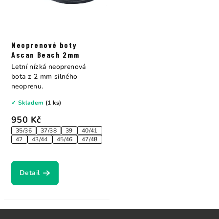
Neoprenové boty
Ascan Beach 2mm
Letní nízká neoprenová
bota z 2 mm silného
neoprenu.
✓ Skladem
(1 ks)
950 Kč
35/36
37/38
39
40/41
42
43/44
45/46
47/48
Detail
Z