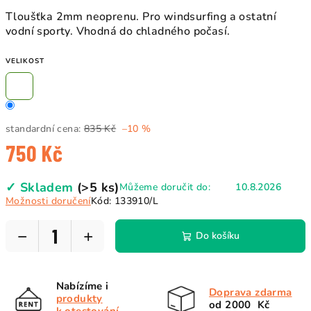
Tloušťka 2mm neoprenu. Pro windsurfing a ostatní
vodní sporty. Vhodná do chladného počasí.
VELIKOST
standardní cena:
835 Kč
–10 %
750 Kč
Měrná
✓ Skladem
(>5 ks)
Můžeme doručit do:
10.8.2026
cena:
Možnosti doručení
Kód:
133910/L
−
+
Do košíku
Nabízíme i
Doprava zdarma
produkty
od 2000 Kč