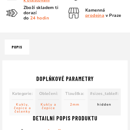
k otestování
Zboží skladem ti
Kamenná
dorazí
prodejna
v Praze
do
24 hodin
POPIS
DOPLŇKOVÉ PARAMETRY
Kategorie
:
Oblečení
:
Tloušťka
:
#sizes_table#
:
Kukly,
Kukly a
2mm
hidden
čepice a
čepice
čelenky
DETAILNÍ POPIS PRODUKTU