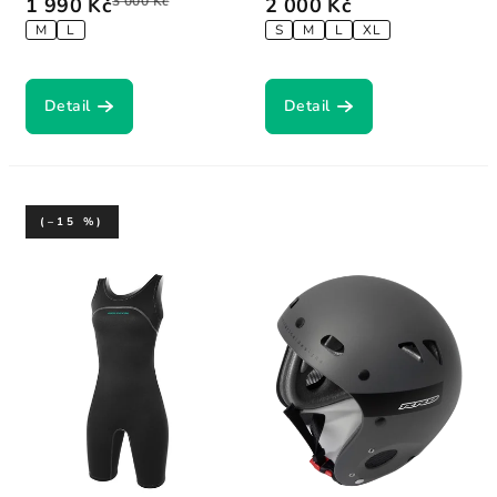
1 990 Kč
3 000 Kč
2 000 Kč
M
L
S
M
L
XL
Detail
Detail
(–15 %)