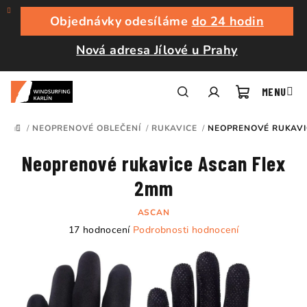
Přejít
na
Objednávky odesíláme
do 24 hodin
obsah
Nová adresa Jílové u Prahy
Nákupní
Hledat
Přihlášení
/
NEOPRENOVÉ OBLEČENÍ
/
RUKAVICE
/
NEOPRENOVÉ RUKAVI
DOMŮ
košík
Neoprenové rukavice Ascan Flex
2mm
ASCAN
Průměrné
17 hodnocení
Podrobnosti hodnocení
hodnocení
produktu
je
4,8
z