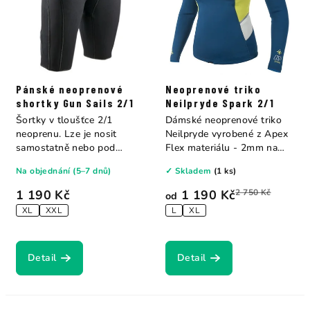
Pánské neoprenové
Neoprenové triko
shortky Gun Sails 2/1
Neilpryde Spark 2/1
Šortky v tloušťce 2/1
Dámské neoprenové triko
neoprenu. Lze je nosit
Neilpryde vyrobené z Apex
samostatně nebo pod
Flex materiálu - 2mm na
neopren. Vhodné pro...
hrudi a 1mm...
Na objednání (5–7 dnů)
✓ Skladem
(1 ks)
1 190 Kč
1 190 Kč
2 750 Kč
od
XL
XXL
L
XL
Detail
Detail