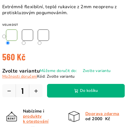
Extrémně flexibilní, teplé rukavice z 2mm neoprenu z
protiskluzovým pogumováním.
VELIKOST
560 Kč
Měrná
Zvolte variantu
Můžeme doručit do:
Zvolte variantu
cena:
Možnosti doručení
Kód:
Zvolte variantu
−
+
Do košíku
Nabízíme i
Doprava zdarma
produkty
od 2000 Kč
k otestování