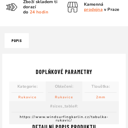
Zboží skladem ti
Kamenná
dorazí
prodejna
v Praze
do
24 hodin
POPIS
DOPLŇKOVÉ PARAMETRY
Kategorie
:
Oblečení
:
Tloušťka
:
Rukavice
Rukavice
2mm
#sizes_table#
:
https://www.windsurfingkarlin.cz/tabulka-
rukavic/
DETAILNÍ POPIS PRODUKTU