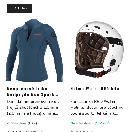
(–33 %)
Neoprenové triko
Helma Water RRD bílá
Neilpryde Neo Spark
2/1
Dámské neoprenové triko z
Fantastická RRD Water
trojitě zhuštěného 1.0 mm
Helma. Ideální pro všechny
(2.0 mm na hrudi) chrání
vodní sporty, lehká, a k
před UV...
tomu vypadá...
✓ Skladem
(1 ks)
Na objednání (5–7 dnů)