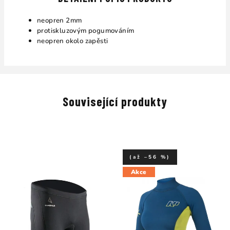
neopren 2mm
protiskluzovým pogumováním
neopren okolo zapěsti
Související produkty
(až –56 %)
Akce