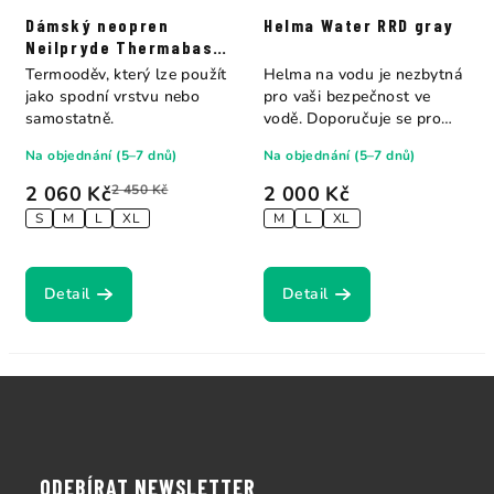
Dámský neopren
Helma Water RRD gray
Neilpryde Thermabase
Short Jane
Termooděv, který lze použít
Helma na vodu je nezbytná
jako spodní vrstvu nebo
pro vaši bezpečnost ve
samostatně.
vodě. Doporučuje se pro
použití při...
Na objednání (5–7 dnů)
Na objednání (5–7 dnů)
2 060 Kč
2 450 Kč
2 000 Kč
S
M
L
XL
M
L
XL
Detail
Detail
Z
á
p
a
ODEBÍRAT NEWSLETTER