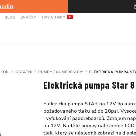
hodin
BLOG
ZNAČKY
TIPY A TRIKY
 FOIL
/
OSTATNÍ
/
PUMPY / KOMPRESORY
/
ELEKTRICKÁ PUMPA STA
Elektrická pumpa Star 8
Elektrická pumpa STAR na 12V do autoz
požadovaného tlaku až do 20psi. Vysoc
i vyfukování paddleboardů. Zdrojem napá
na 12V. Na těle pumpy nalezneme LCD d
tlak, který se následně zobrazí na dis