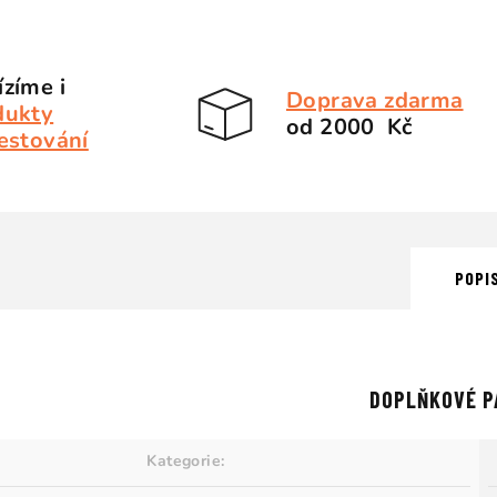
zíme i
Doprava zdarma
dukty
od 2000 Kč
estování
POPI
DOPLŇKOVÉ P
Kategorie
: