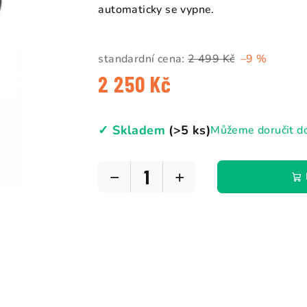
automaticky se vypne.
standardní cena:
2 499 Kč
–9 %
2 250 Kč
Měrná
cena:
✓ Skladem
(>5 ks)
Můžeme doručit d
−
+