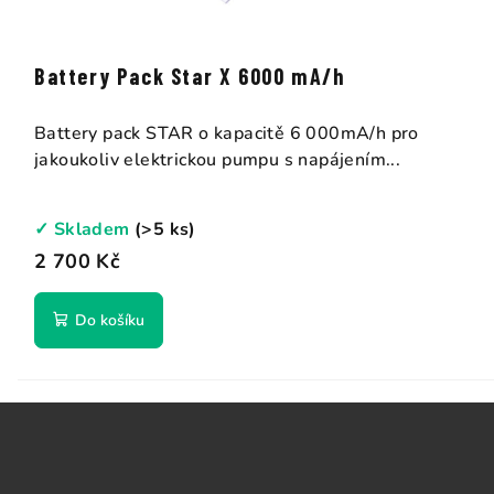
Battery Pack Star X 6000 mA/h
Battery pack STAR o kapacitě 6 000mA/h pro
jakoukoliv elektrickou pumpu s napájením...
✓ Skladem
(>5 ks)
2 700 Kč
Do košíku
Z
á