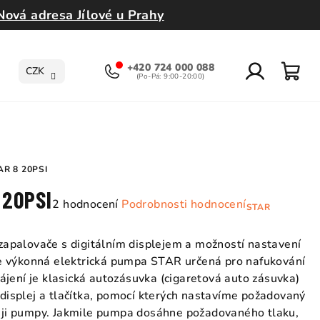
Nová adresa Jílové u Prahy
+420 724 000 088
CZK
Přihlášení
Nák
koší
R 8 20PSI
 20PSI
Průměrné
2 hodnocení
Podrobnosti hodnocení
STAR
hodnocení
produktu
apalovače s digitálním displejem a možností nastavení
je
e výkonná elektrická pumpa STAR určená pro nafukování
5,0
jení je klasická autozásuvka (cigaretová auto zásuvka)
z
isplej a tlačítka, pomocí kterých nastavíme požadovaný
5
pleji pumpy. Jakmile pumpa dosáhne požadovaného tlaku,