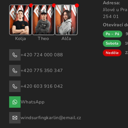
Adresa:
Jílové u Pr
254 01
Otevírací 
9
Po – Pá
Kolja
Theo
Alča
1
Sobota
Z
Neděle
+420 724 000 088
+420 775 350 347
+420 603 916 042
WhatsApp
windsurfingkarlin@email.cz