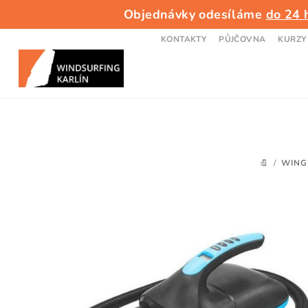
Přejít
Objednávky odesíláme
do 24 
na
obsah
KONTAKTY
PŮJČOVNA
KURZY
/
WING
DOMŮ