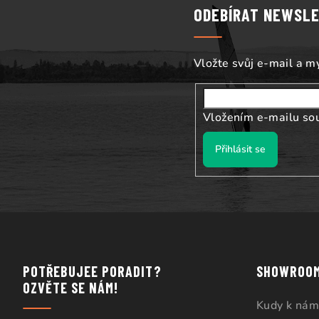
p
ODEBÍRAT NEWSL
a
t
Vložte svůj e-mail a 
í
Vložením e-mailu so
Přihlásit se
POTŘEBUJEE PORADIT?
SHOWROO
OZVĚTE SE NÁM!
Kudy k nám