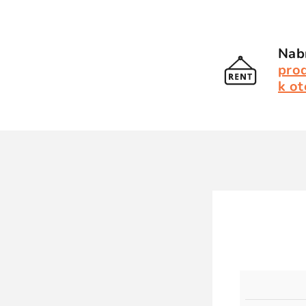
Nabí
pro
k ot