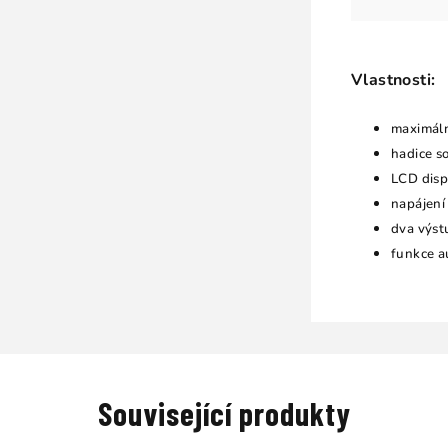
Vlastnosti:
maximáln
hadice so
LCD disp
napájení
dva výst
funkce a
Související produkty