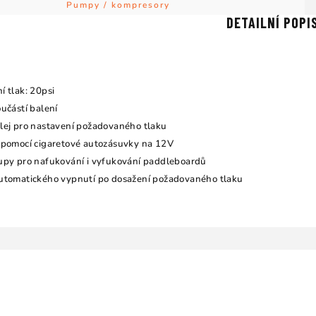
Pumpy / kompresory
DETAILNÍ POPI
í tlak: 20psi
učástí balení
lej pro nastavení požadovaného tlaku
 pomocí cigaretové autozásuvky na 12V
upy pro nafukování i vyfukování paddleboardů
utomatického vypnutí po dosažení požadovaného tlaku