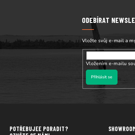
á
p
ODEBÍRAT NEWSL
a
t
Vložte svůj e-mail a 
í
Vložením e-mailu so
Přihlásit se
POTŘEBUJEE PORADIT?
SHOWROO