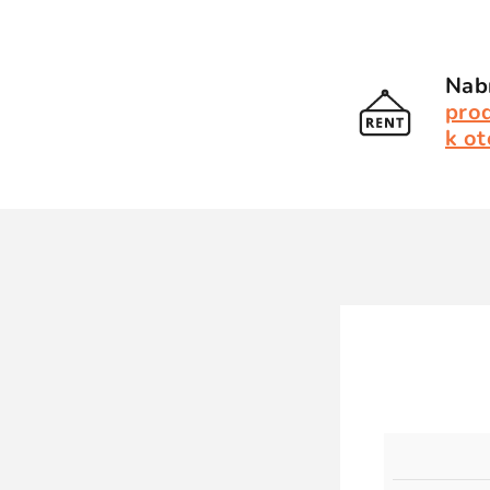
Nabí
pro
k ot