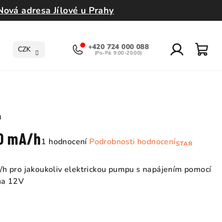
Nová adresa Jílové u Prahy
+420 724 000 088
CZK
Přihlášení
Nák
koší
H
00 mA/h
Průměrné
1 hodnocení
Podrobnosti hodnocení
STAR
hodnocení
produktu
h pro jakoukoliv elektrickou pumpu s napájením pomocí
je
na 12V
5,0
z
5