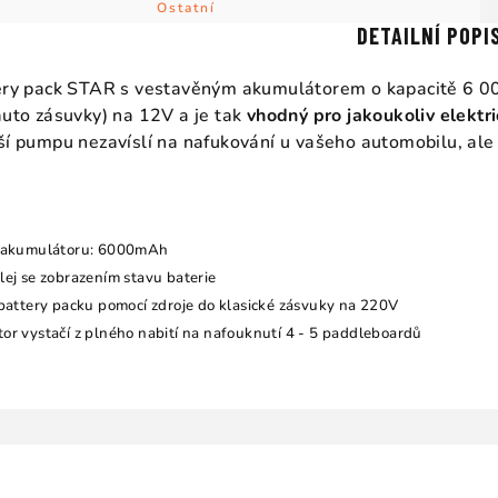
Ostatní
DETAILNÍ POPI
tery pack STAR s vestavěným akumulátorem o kapacitě 6 0
auto zásuvky) na 12V a je tak
vhodný pro jakoukoliv elekt
ší pumpu nezavíslí na nafukování u vašeho automobilu, al
a akumulátoru: 6000mAh
lej se zobrazením stavu baterie
 battery packu pomocí zdroje do klasické zásvuky na 220V
or vystačí z plného nabití na nafouknutí 4 - 5 paddleboardů