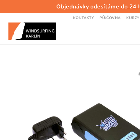
Přejít
Objednávky odesíláme
do 24 
na
obsah
KONTAKTY
PŮJČOVNA
KURZY