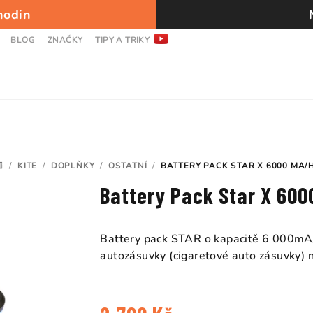
hodin
BLOG
ZNAČKY
TIPY A TRIKY
/
KITE
/
DOPLŇKY
/
OSTATNÍ
/
BATTERY PACK STAR X 6000 MA/
DOMŮ
Battery Pack Star X 60
Battery pack STAR o kapacitě 6 000mA/
autozásuvky (cigaretové auto zásuvky) 