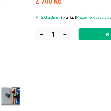
2 700 Kč
Měrná
cena:
✓ Skladem
(>5 ks)
Můžeme doručit d
−
+