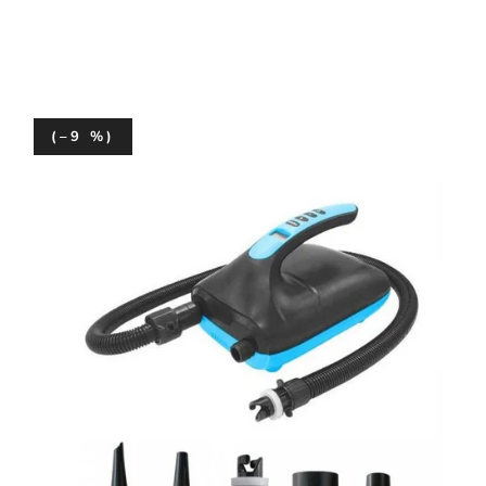
(–9 %)