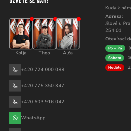
OZVĚTE SE NÁM!
Kudy k nám
Adresa:
Jílové u Pr
254 01
Otevírací 
9
Po – Pá
Kolja
Theo
Alča
1
Sobota
Z
Neděle
+420 724 000 088
+420 775 350 347
+420 603 916 042
WhatsApp