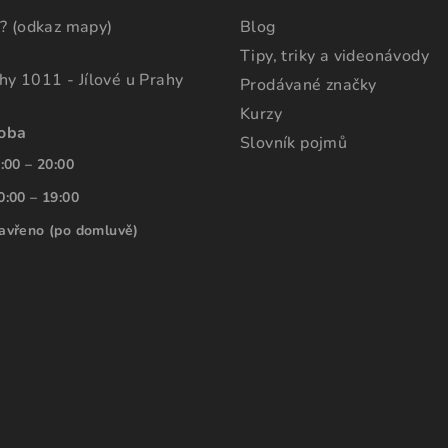
? (odkaz mapy)
Blog
Tipy, triky a videonávody
ahy 1011 - Jílové u Prahy
Prodávané značky
Kurzy
doba
Slovník pojmů
:00 – 20:00
0:00 – 19:00
avřeno (po domluvě)