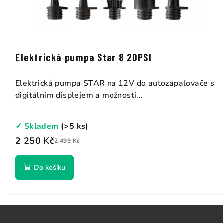
Elektrická pumpa Star 8 20PSI
Elektrická pumpa STAR na 12V do autozapalovače s
digitálním displejem a možností...
✓ Skladem
(>5 ks)
2 250 Kč
2 499 Kč
Do košíku
Z