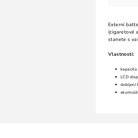
Externí bat
(cigaretové 
stanete s va
Vlastnosti:
kapacit
LCD disp
dobíjení
akumulát