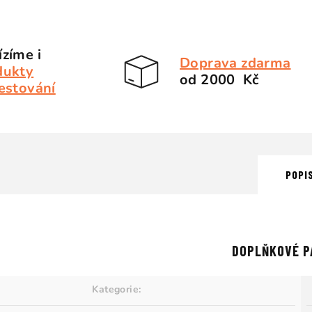
zíme i
Doprava zdarma
dukty
od 2000 Kč
estování
POPI
DOPLŇKOVÉ P
Kategorie
: