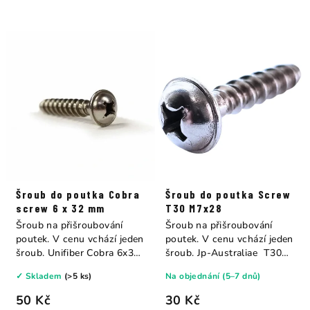
Šroub do poutka Cobra
Šroub do poutka Screw
screw 6 x 32 mm
T30 M7x28
Šroub na přišroubování
Šroub na přišroubování
poutek. V cenu vchází jeden
poutek. V cenu vchází jeden
šroub. Unifiber Cobra 6x32
šroub. Jp-Australiae T30
mm
M7x28...
✓ Skladem
(>5 ks)
Na objednání (5–7 dnů)
50 Kč
30 Kč