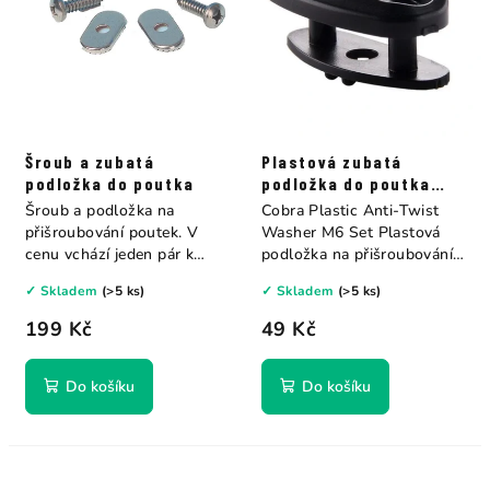
Šroub a zubatá
Plastová zubatá
podložka do poutka
podložka do poutka
Cobra Plastic Anti-
Šroub a podložka na
Cobra Plastic Anti-Twist
Twist Washer M6 Set
přišroubování poutek. V
Washer M6 Set Plastová
cenu vchází jeden pár k
podložka na přišroubování
jednomu poutku 👉...
poutek....
✓ Skladem
(>5 ks)
✓ Skladem
(>5 ks)
199 Kč
49 Kč
Do košíku
Do košíku