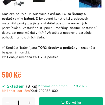
Klasické poutko JP-Australia s
dvěma TORX šrouby a
podložkami v balení
. Díky pevné konstrukci z odolných
materiálů poskytuje jistý a stabilní postoj i v náročných
podmínkách. Vestavěná stupnice umožňuje snadné nastavení
délky, zatímco měkká vnitřní výstelka z neoprenu zaručuje
pohodlí i při dlouhých jízdách.
✅ Součástí balení jsou
TORX šrouby a podložky
– snadná a
bezpečná montáž.
👉 Cena je uvedena za
1 kus poutka
.
500 Kč
Měrná
✓ Skladem
(3 ks)
Můžeme doručit do:
7.8.2026
cena:
Možnosti doručení
Kód:
202033-000
−
+
Do košíku