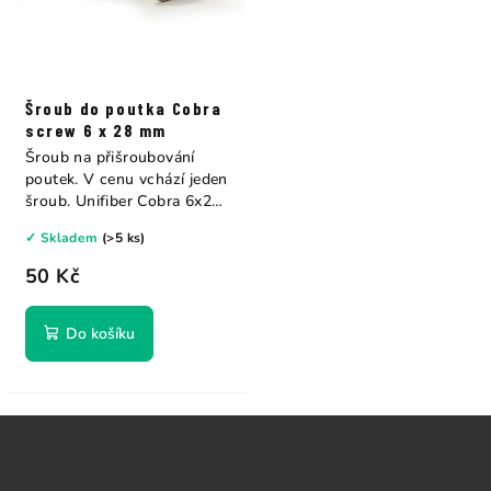
Šroub do poutka Cobra
screw 6 x 28 mm
Šroub na přišroubování
poutek. V cenu vchází jeden
šroub. Unifiber Cobra 6x28
mm
✓ Skladem
(>5 ks)
50 Kč
Do košíku
Z
á
p