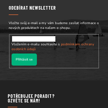
a
ODEBÍRAT NEWSLETTER
t
í
Vložte svůj e-mail a my vám budeme zasílat informace o
nových produktech na našem e-shopu.
Vložením e-mailu souhlasíte s
podmínkami ochrany
osobních údajů
Přihlásit se
POTŘEBUJEE PORADIT?
OZVĚTE SE NÁM!