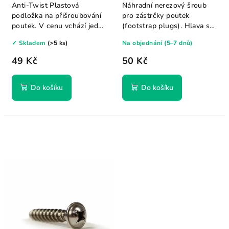
Anti-Twist
Anti-Twist Plastová
Náhradní nerezový šroub
podložka na přišroubování
pro zástrčky poutek
poutek. V cenu vchází jedna
(footstrap plugs). Hlava s
podložka.
imbusovým...
✓ Skladem
(>5 ks)
Na objednání (5–7 dnů)
49 Kč
50 Kč
Do košíku
Do košíku