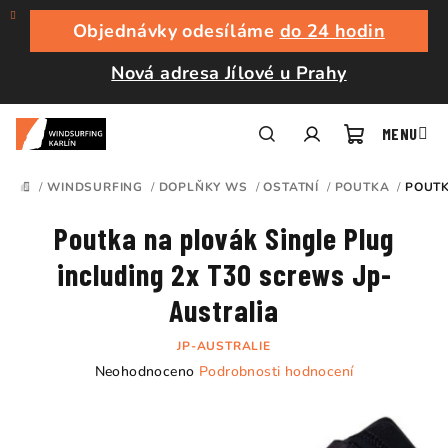
Přejít
na
Objednávky odesíláme
do 24 hodin
obsah
Nová adresa Jílové u Prahy
Nákupní
Hledat
Přihlášení
/
WINDSURFING
/
DOPLŇKY WS
/
OSTATNÍ
/
POUTKA
/
POUTK
DOMŮ
košík
Poutka na plovák Single Plug
including 2x T30 screws Jp-
Australia
JP-AUSTRALIE
Průměrné
Neohodnoceno
Podrobnosti hodnocení
hodnocení
produktu
je