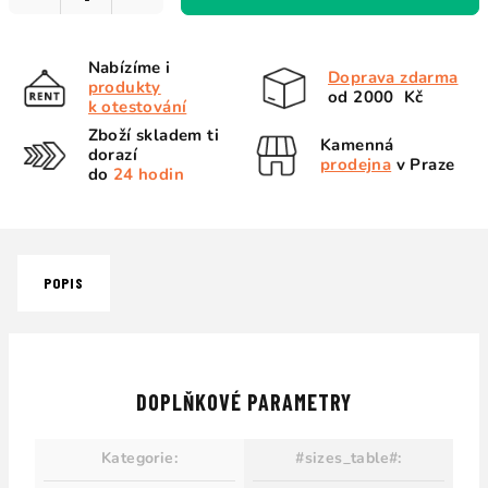
Nabízíme i
Doprava zdarma
produkty
od 2000 Kč
k otestování
Zboží skladem ti
Kamenná
dorazí
prodejna
v Praze
do
24 hodin
POPIS
DOPLŇKOVÉ PARAMETRY
Kategorie
:
#sizes_table#
: