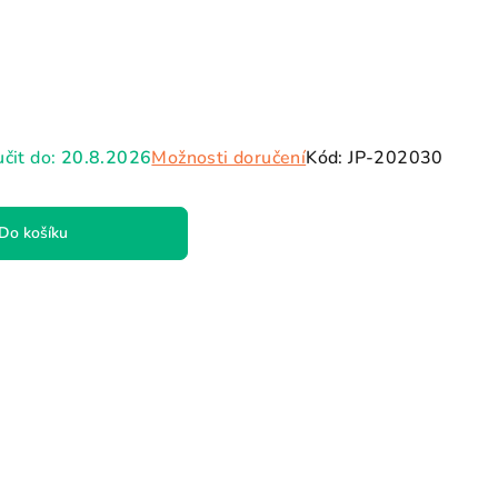
čit do:
20.8.2026
Možnosti doručení
Kód:
JP-202030
Do košíku