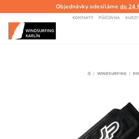
Přejít
Objednávky odesíláme
do 24 
na
obsah
KONTAKTY
PŮJČOVNA
KURZY
/
WINDSURFING
/
DO
DOMŮ