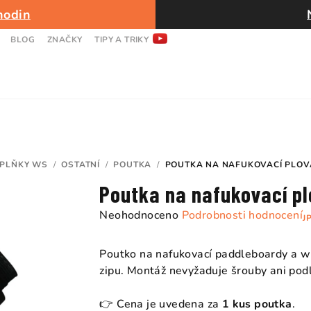
hodin
BLOG
ZNAČKY
TIPY A TRIKY
PLŇKY WS
/
OSTATNÍ
/
POUTKA
/
POUTKA NA NAFUKOVACÍ PLOV
Poutka na nafukovací pl
Průměrné
Neohodnoceno
Podrobnosti hodnocení
J
hodnocení
produktu
Poutko na nafukovací paddleboardy a 
je
zipu. Montáž nevyžaduje šrouby ani podl
0,0
z
👉 Cena je uvedena za
1 kus poutka
.