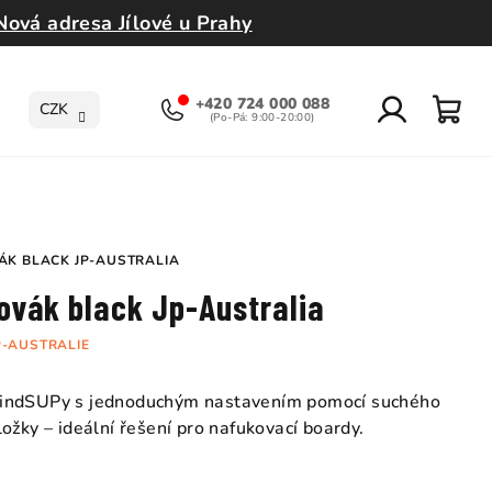
Nová adresa Jílové u Prahy
+420 724 000 088
CZK
Přihlášení
Nák
koší
ÁK BLACK JP-AUSTRALIA
ovák black Jp-Australia
P-AUSTRALIE
windSUPy s jednoduchým nastavením pomocí suchého
ožky – ideální řešení pro nafukovací boardy.