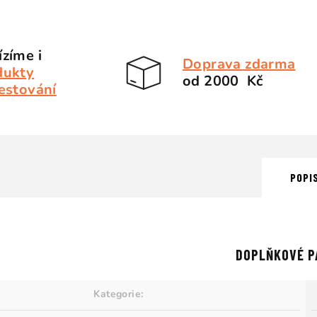
zíme i
Doprava zdarma
dukty
od 2000 Kč
estování
POPI
DOPLŇKOVÉ P
Kategorie
: