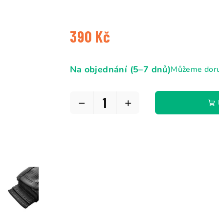
5
hvězdiček.
390 Kč
Měrná
cena:
Na objednání (5–7 dnů)
Můžeme doru
−
+