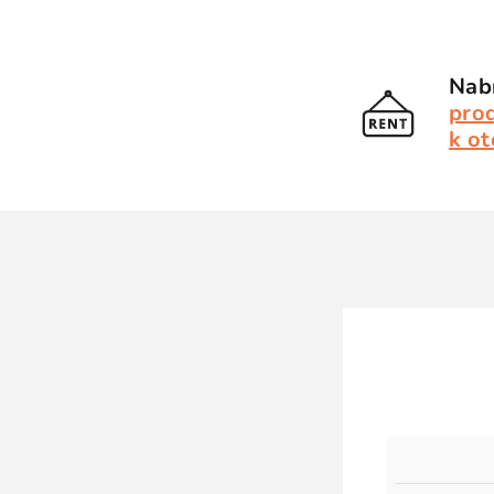
Nabí
pro
k ot