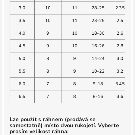
3.0
10
11
28-25
2.35
3.5
10
11
23-25
2.5
4.0
9
10
18-30
2.6
4.5
9
10
16-26
2.8
5.0
8
9
14-24
3.0
5.5
8
9
10-22
3.2
6.0
7
8
9-18
3.45
6.5
7
8
8-16
3.6
Lze použít s ráhnem (prodává se
samostatně) místo dvou rukojetí. Vyberte
prosím velikost ráhna: