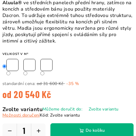
Aluula®
ve středních panelech přední hrany, zatímco na
koncích a středovém bánu jsou použity materiály
Dacron. To udržuje extrémně tuhou středovou strukturu,
zároveň umožňuje flexibilitu na koncích při silném
větru. Madla jsou ergonomicky navržena pro různé styly
jízdy, poskytují přímé spojení s ovládáním síly pro
intimní a citlivý zážitek.
VELIKOST V M²
standardní cena:
od 31 600 Kč
–35 %
od
20 540 Kč
Měrná
Zvolte variantu
Můžeme doručit do:
Zvolte variantu
cena:
Možnosti doručení
Kód:
Zvolte variantu
−
+
Do košíku