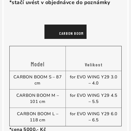
*stačí uvést v objednávce do poznámky
CARBON BOOM
Model
Velikost
CARBON BOOM S – 87
for EVO WING Y29 3.0
cm
– 4.0
CARBON BOOM M –
for EVO WING Y29 4.5
101 cm
– 5.5
CARBON BOOM L –
for EVO WING Y29 6.0
118 cm
– 6.5
*cena 5000,- Kč