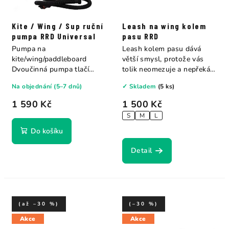
Kite / Wing / Sup ruční
Leash na wing kolem
pumpa RRD Universal
pasu RRD
Pumpa na
Leash kolem pasu dává
kite/wing/paddleboard
větší smysl, protože vás
Dvoučinná pumpa tlačí
tolik neomezuje a nepřekáží
vzduch při...
pod nohama....
Na objednání (5–7 dnů)
✓ Skladem
(5 ks)
1 590 Kč
1 500 Kč
S
M
L
Do košíku
Detail
(až –30 %)
(–30 %)
Akce
Akce