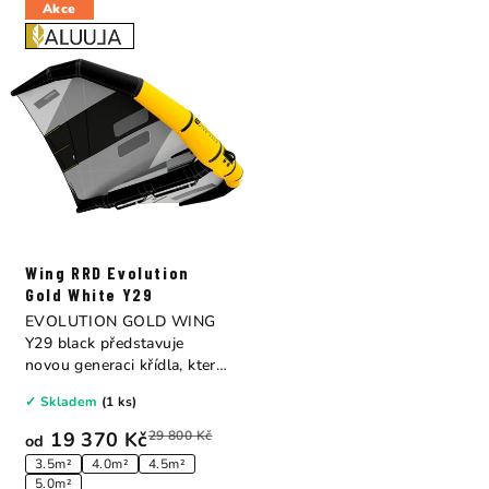
Akce
Wing RRD Evolution
Gold White Y29
EVOLUTION GOLD WING
Y29 black představuje
novou generaci křídla, které
kombinuje extra...
✓ Skladem
(1 ks)
19 370 Kč
29 800 Kč
od
3.5m²
4.0m²
4.5m²
5.0m²