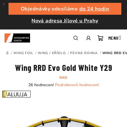
Přejít
na
Objednávky odesíláme
do 24 hodin
obsah
Nová adresa Jílové u Prahy
Nákupní
Hledat
Přihlášení
/
WING FOIL
/
WING / KŘÍDLO
/
PEVNÁ RÁHNA
/
WING RRD EV
DOMŮ
košík
Wing RRD Evo Gold White Y29
RRD
Průměrné
26 hodnocení
Podrobnosti hodnocení
hodnocení
produktu
je
5,0
z
5
hvězdiček.