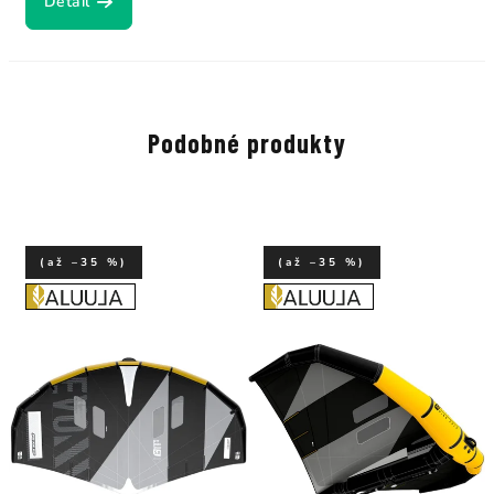
Detail
Podobné produkty
(až –35 %)
(až –35 %)