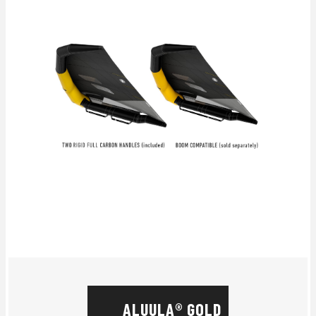
ALUULA® GOLD