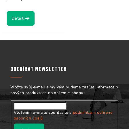
Detail
Z
á
p
a
ODEBÍRAT NEWSLETTER
t
í
Vložte svůj e-mail a my vám budeme zasílat informace o
nových produktech na našem e-shopu.
Vložením e-mailu souhlasíte s
podmínkami ochrany
osobních údajů