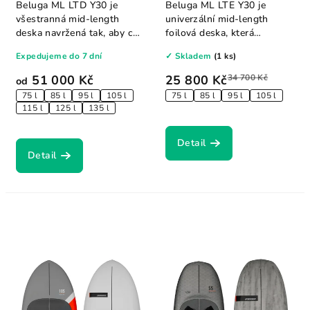
Beluga ML LTD Y30 je
Beluga ML LTE Y30 je
všestranná mid‐length
univerzální mid‐length
deska navržená tak, aby co
foilová deska, která
nejvíce usnadnila...
kombinuje hladký výkon...
Expedujeme do 7 dní
✓ Skladem
(1 ks)
51 000 Kč
25 800 Kč
34 700 Kč
od
75 l
85 l
95 l
105 l
75 l
85 l
95 l
105 l
115 l
125 l
135 l
Detail
Detail