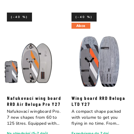
(–40 %)
(–40 %)
Akce
Nafukovací wing board
Wing board RRD Beluga
RRD Air Beluga Pro Y27
LTD Y27
Nafukovací wingboard Pro.
A compact shape packed
7 new shapes from 60 to
with volume to get you
125 litres. Equipped with
flying in no time. From
the...
intermediate to...
Na objednání (5–7 dnů)
Expedujeme do 7 dní