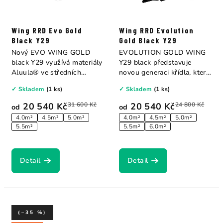
Wing RRD Evo Gold
Wing RRD Evolution
Black Y29
Gold Black Y29
Nový EVO WING GOLD
EVOLUTION GOLD WING
black Y29 využívá materiály
Y29 black představuje
Aluula® ve středních
novou generaci křídla, které
panelech přední...
kombinuje extra...
✓ Skladem
(1 ks)
✓ Skladem
(1 ks)
20 540 Kč
31 600 Kč
20 540 Kč
24 800 Kč
od
od
4.0m²
4.5m²
5.0m²
4.0m²
4.5m²
5.0m²
5.5m²
5.5m²
6.0m²
Detail
Detail
(–35 %)