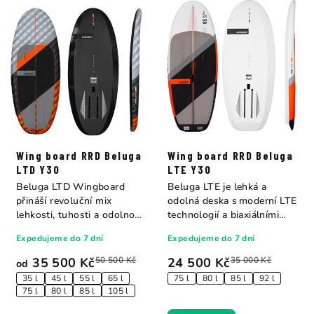
Wing board RRD Beluga
Wing board RRD Beluga
LTD Y30
LTE Y30
Beluga LTD Wingboard
Beluga LTE je lehká a
přináší revoluční mix
odolná deska s moderní LTE
lehkosti, tuhosti a odolnosti
technologií a biaxiálními
díky...
skleněnými...
Expedujeme do 7 dní
Expedujeme do 7 dní
35 500 Kč
50 500 Kč
24 500 Kč
35 000 Kč
od
35 l
45 l
55 l
65 l
75 l
80 l
85 l
92 l
75 l
80 l
85 l
105 l