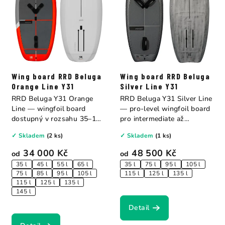
Wing board RRD Beluga
Wing board RRD Beluga
Orange Line Y31
Silver Line Y31
RRD Beluga Y31 Orange
RRD Beluga Y31 Silver Line
Line — wingfoil board
— pro-level wingfoil board
dostupný v rozsahu 35–145
pro intermediate až
litrů pro každý...
advanced...
✓ Skladem
(2 ks)
✓ Skladem
(1 ks)
34 000 Kč
48 500 Kč
od
od
35 l
45 l
55 l
65 l
35 l
75 l
95 l
105 l
75 l
85 l
95 l
105 l
115 l
125 l
135 l
115 l
125 l
135 l
145 l
Detail