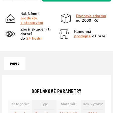
Nabízíme i
Doprava zdarma
produkty
od 2000 Kč
k otestování
Zboží skladem ti
Kamenná
dorazí
prodejna
v Praze
do
24 hodin
POPIS
DOPLŇKOVÉ PARAMETRY
Kategorie
:
Typ
:
Materiál
:
Rok výroby
: