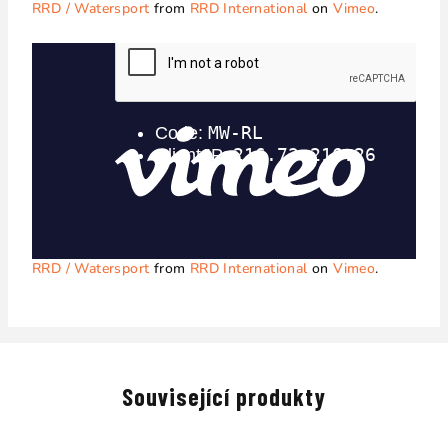
RRD / Watersport
from
RRD International
on
Vimeo
.
RRD / Watersport
from
RRD International
on
Vimeo
.
Související produkty