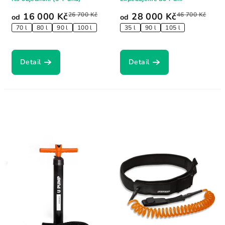
16 000 Kč
26 700 Kč
28 000 Kč
46 700 Kč
od
od
70 l
80 l
90 l
100 l
35 l
90 l
105 l
Detail
Detail