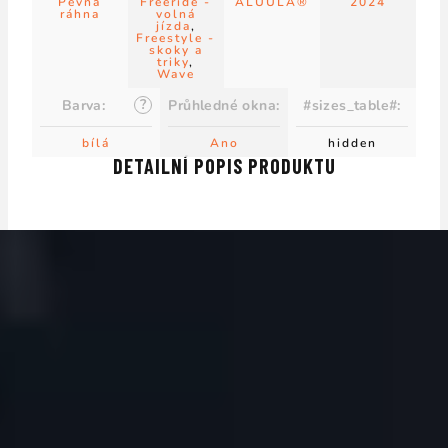
Pevná
Freeride -
ALUULA®
2024
ráhna
volná
jízda
,
Freestyle -
skoky a
triky
,
Wave
?
Barva
:
Průhledné okna
:
#sizes_table#
:
bílá
Ano
hidden
DETAILNÍ POPIS PRODUKTU