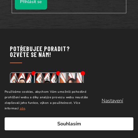
Přihlásit se
POTŘEBUJEE PORADIT?
OZVĚTE SE NÁM!
Používáme cookies, abychom Vám umožnili pohodlné
prohlížení webu a díky analýze provozu webu neustále
Nastavení
zlepšovali jeho funkce, výkon a použitelnost.
Více
Kolja
Theo
Alča
informací
zde
.
Souhlasím
+420 724 000 088