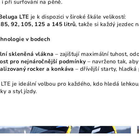
u i při surfování na pěně.
Beluga LTE
je k dispozici v široké škále velikostí:
 85, 92, 105, 125 a 145 litrů
, takže si každý jezdec 
chnologie v bodech
ální skleněná vlákna
– zajišťují maximální tuhost, odo
ost pro nejnáročnější podmínky
– navrženo tak, aby 
alizovaný rocker a konkáva
– dřívější starty, hladká
LTE je ideální volbou pro každého, kdo hledá lehkou
y a styl jízdy.