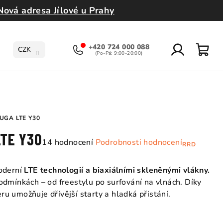
Nová adresa Jílové u Prahy
+420 724 000 088
CZK
Přihlášení
Nák
koší
UGA LTE Y30
LTE Y30
Průměrné
14 hodnocení
Podrobnosti hodnocení
RRD
hodnocení
produktu
moderní
LTE technologií a biaxiálními skleněnými vlákny.
je
dmínkách – od freestylu po surfování na vlnách. Díky
5,0
 umožňuje dřívější starty a hladká přistání.
z
5