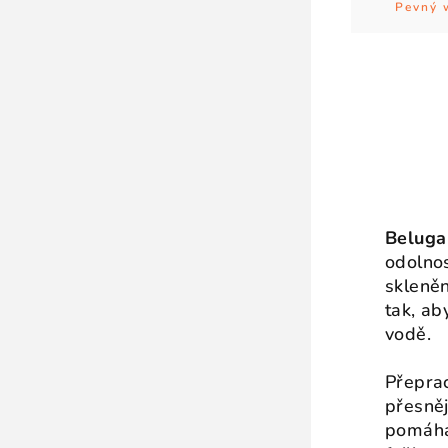
Pevný 
Beluga
odolnos
skleněn
tak, ab
vodě.
Přepra
přesněj
pomáhá 