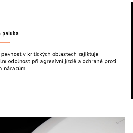
á paluba
pevnost v kritických oblastech zajišťuje
ní odolnost při agresivní jízdě a ochraně proti
ím nárazům