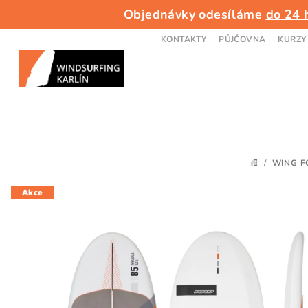
Přejít
Objednávky odesíláme
do 24 
na
obsah
KONTAKTY
PŮJČOVNA
KURZY
/
WING F
DOMŮ
Akce