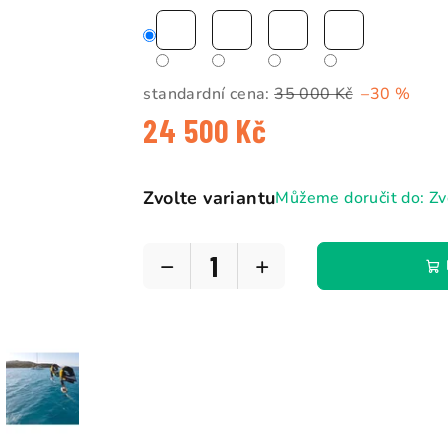
standardní cena:
35 000 Kč
–30 %
24 500 Kč
Měrná
cena:
Zvolte variantu
Můžeme doručit do:
Zv
−
+