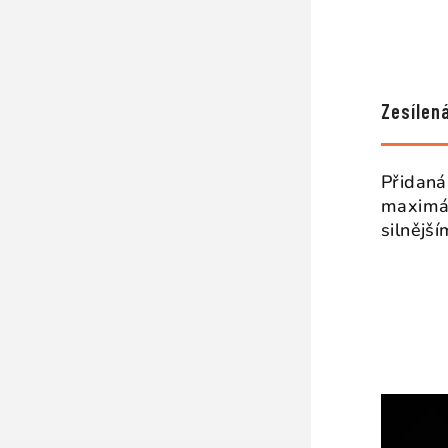
Zesílen
Přidaná 
maximál
silnějš