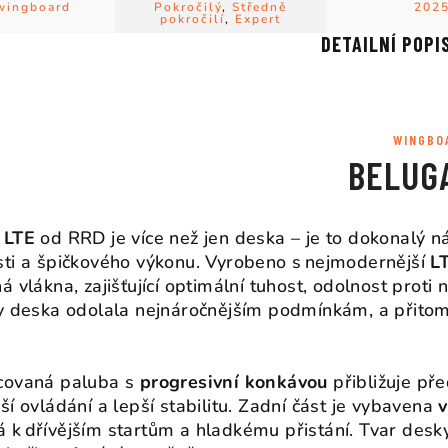
wingboard
Pokročilý
,
Středně
202
pokročilí
,
Expert
DETAILNÍ POPI
WINGBO
BELUG
 LTE
od RRD je více než jen deska – je to dokonalý nás
ti a špičkového výkonu. Vyrobeno s nejmodernější
L
á vlákna, zajišťující optimální tuhost, odolnost prot
y deska odolala nejnáročnějším podmínkám, a přitom 
covaná paluba s
progresivní konkávou
přibližuje pře
ší ovládání a lepší stabilitu. Zadní část je vybavena
k dřívějším startům a hladkému přistání. Tvar desky 