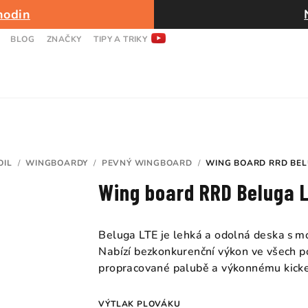
hodin
BLOG
ZNAČKY
TIPY A TRIKY
OIL
/
WINGBOARDY
/
PEVNÝ WINGBOARD
/
WING BOARD RRD BEL
Wing board RRD Beluga 
Beluga LTE je lehká a odolná deska s 
Nabízí bezkonkurenční výkon ve všech po
propracované palubě a výkonnému kickeru
VÝTLAK PLOVÁKU