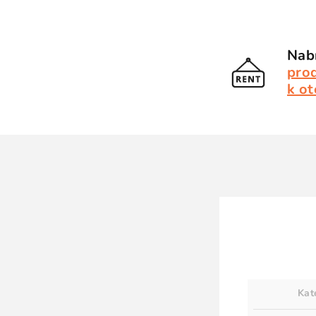
Nabí
pro
k ot
Kat