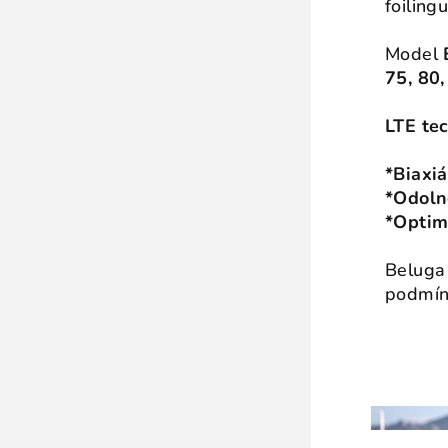
foiling
Model
75, 80,
LTE te
*Biaxi
*Odoln
*Optim
Beluga 
podmínk