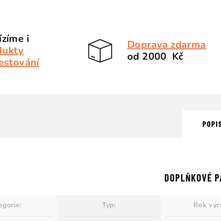
zíme i
Doprava zdarma
dukty
od 2000 Kč
estování
POPI
DOPLŇKOVÉ P
egorie
:
Typ
:
Rok výr