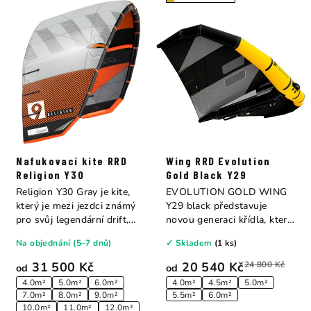
Nafukovací kite RRD
Wing RRD Evolution
Religion Y30
Gold Black Y29
Religion Y30 Gray je kite,
EVOLUTION GOLD WING
který je mezi jezdci známý
Y29 black představuje
pro svůj legendární drift,...
novou generaci křídla, které
kombinuje extra...
Na objednání (5–7 dnů)
✓ Skladem
(1 ks)
31 500 Kč
20 540 Kč
24 800 Kč
od
od
4.0m²
5.0m²
6.0m²
4.0m²
4.5m²
5.0m²
7.0m²
8.0m²
9.0m²
5.5m²
6.0m²
10.0m²
11.0m²
12.0m²