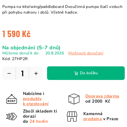
Pumpa na kite/wing/paddleboard Dvoučinná pumpa tlačí vzduch
při pohybu nahoru i dolů. Včetně hadice.
1 590 Kč
Měrná
Na objednání (5–7 dnů)
cena:
Můžeme doručit do:
20.8.2026
Možnosti doručení
Kód:
27HP2R
−
+
Do košíku
Nabízíme i
Doprava zdarma
produkty
od 2000 Kč
k otestování
Zboží skladem ti
Kamenná
dorazí
prodejna
v Praze
do
24 hodin