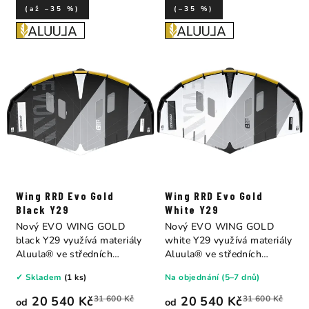
(až –35 %)
(–35 %)
Wing RRD Evo Gold
Wing RRD Evo Gold
Black Y29
White Y29
Nový EVO WING GOLD
Nový EVO WING GOLD
black Y29 využívá materiály
white Y29 využívá materiály
Aluula® ve středních
Aluula® ve středních
panelech přední...
panelech přední...
✓ Skladem
(1 ks)
Na objednání (5–7 dnů)
20 540 Kč
31 600 Kč
20 540 Kč
31 600 Kč
od
od