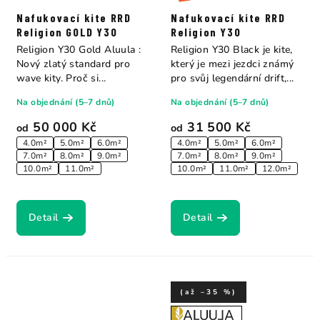
Nafukovací kite RRD
Nafukovací kite RRD
Religion GOLD Y30
Religion Y30
Religion Y30 Gold Aluula :
Religion Y30 Black je kite,
Nový zlatý standard pro
který je mezi jezdci známý
wave kity. Proč si...
pro svůj legendární drift,...
Na objednání (5–7 dnů)
Na objednání (5–7 dnů)
50 000 Kč
31 500 Kč
od
od
4.0m²
5.0m²
6.0m²
4.0m²
5.0m²
6.0m²
7.0m²
8.0m²
9.0m²
7.0m²
8.0m²
9.0m²
10.0m²
11.0m²
10.0m²
11.0m²
12.0m²
Detail
Detail
(až –35 %)