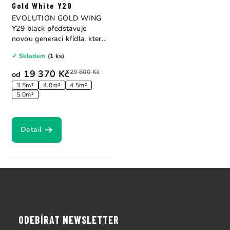
Gold White Y29
EVOLUTION GOLD WING
Y29 black představuje
novou generaci křídla, které
kombinuje extra...
✓ Skladem
(1 ks)
19 370 Kč
29 800 Kč
od
3.5m²
4.0m²
4.5m²
5.0m²
Detail
Z
á
p
a
ODEBÍRAT NEWSLETTER