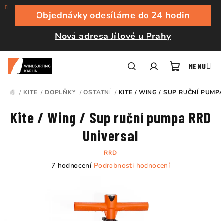
Přejít
na
Objednávky odesíláme
do 24 hodin
obsah
Nová adresa Jílové u Prahy
Nákupní
Hledat
Přihlášení
/
KITE
/
DOPLŇKY
/
OSTATNÍ
/
KITE / WING / SUP RUČNÍ PUM
DOMŮ
košík
Kite / Wing / Sup ruční pumpa RRD
Universal
RRD
Průměrné
7 hodnocení
Podrobnosti hodnocení
hodnocení
produktu
je
5,0
z