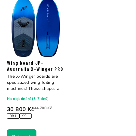
Wing board JP-
Australia X-Winger PRO
The X-Winger boards are
specialized wing foiling
machines! These shapes are
very...
Na objednání (5–7 dnů)
30 800 Kč
44 700 Kč
88 l
99 l