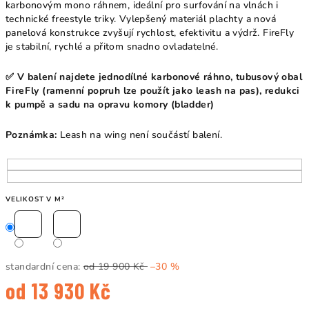
karbonovým mono ráhnem, ideální pro surfování na vlnách i
technické freestyle triky. Vylepšený materiál plachty a nová
panelová konstrukce zvyšují rychlost, efektivitu a výdrž. FireFly
je stabilní, rychlé a přitom snadno ovladatelné.
✅ V balení najdete jednodílné karbonové ráhno, tubusový obal
FireFly (ramenní popruh lze použít jako leash na pas), redukci
k pumpě a sadu na opravu komory (bladder)
Poznámka:
Leash na wing není součástí balení.
VELIKOST V M²
standardní cena:
od 19 900 Kč
–30 %
od
13 930 Kč