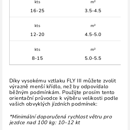
kts
m²
16-25
3.5-4.5
kts
m²
12-20
4.5-5.0
kts
m²
8-15
5.0-5.5
Díky vysokému vztlaku FLY III můžete zvolit
výrazně menší křídlo, než by odpovídalo
běžným podmínkám. Použijte prosím tento
orientační průvodce k výběru velikosti podle
vašich obvyklých jízdních podmínek:
*Minimální doporučená rychlost větru pro
jezdce nad 100 kg: 10–12 kt