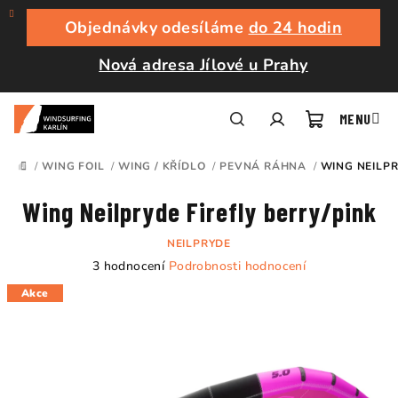
Přejít
na
Objednávky odesíláme
do 24 hodin
obsah
Nová adresa Jílové u Prahy
Nákupní
Hledat
Přihlášení
/
WING FOIL
/
WING / KŘÍDLO
/
PEVNÁ RÁHNA
/
WING NEILPR
DOMŮ
košík
Wing Neilpryde Firefly berry/pink
NEILPRYDE
Průměrné
3 hodnocení
Podrobnosti hodnocení
hodnocení
Akce
produktu
je
5,0
z
5
hvězdiček.