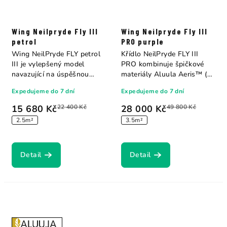
Wing Neilpryde Fly III
Wing Neilpryde Fly III
petrol
PRO purple
Wing NeilPryde FLY petrol
Křídlo NeilPryde FLY III
III je vylepšený model
PRO kombinuje špičkové
navazující na úspěšnou
materiály Aluula Aeris™ (na
řadu FLY, který...
koncích...
Expedujeme do 7 dní
Expedujeme do 7 dní
15 680 Kč
22 400 Kč
28 000 Kč
49 800 Kč
2.5m²
3.5m²
Detail
Detail