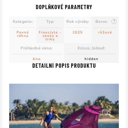
DOPLŇKOVÉ PARAMETRY
?
Kategorie
:
Typ
:
Rok výroby
:
Barva
:
Pevná
Freestyle -
2025
růžová
ráhna
skoky a
triky
Průhledné okna
:
#sizes_table#
:
Ano
hidden
DETAILNÍ POPIS PRODUKTU