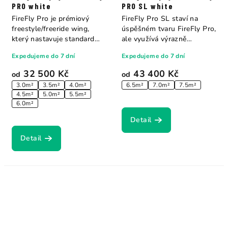
PRO white
PRO SL white
FireFly Pro je prémiový
FireFly Pro SL staví na
freestyle/freeride wing,
úspěšném tvaru FireFly Pro,
který nastavuje standard
ale využívá výrazně
celému trhu....
odlehčenou...
Expedujeme do 7 dní
Expedujeme do 7 dní
32 500 Kč
43 400 Kč
od
od
3.0m²
3.5m²
4.0m²
6.5m²
7.0m²
7.5m²
4.5m²
5.0m²
5.5m²
6.0m²
Detail
Detail