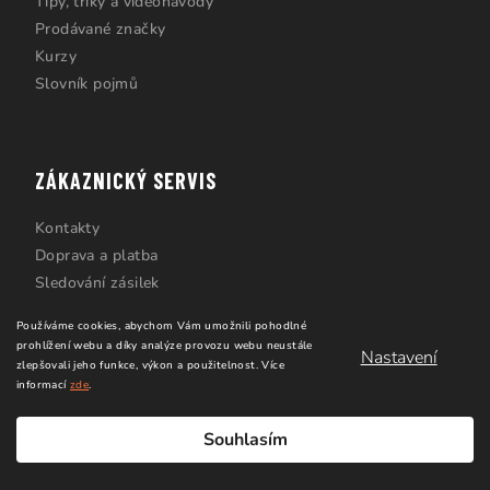
Tipy, triky a videonávody
Prodávané značky
Kurzy
Slovník pojmů
ZÁKAZNICKÝ SERVIS
Kontakty
Doprava a platba
Sledování zásilek
Věrnostní slevy
Používáme cookies, abychom Vám umožnili pohodlné
Obchodní podmínky
prohlížení webu a díky analýze provozu webu neustále
Nastavení
GDPR
zlepšovali jeho funkce, výkon a použitelnost.
Více
informací
zde
.
Cookies
Reklamace a vrácení zboží
Souhlasím