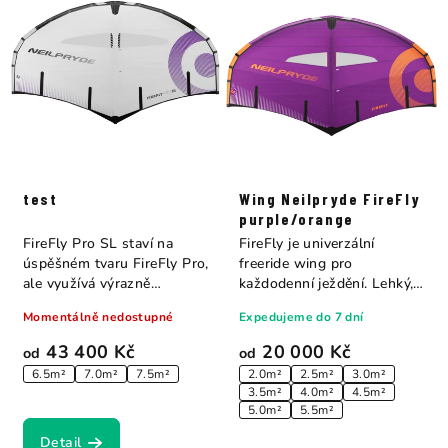
test
Wing Neilpryde FireFly
purple/orange
FireFly Pro SL staví na
FireFly je univerzální
úspěšném tvaru FireFly Pro,
freeride wing pro
ale využívá výrazně
každodenní ježdění. Lehký,
odlehčenou...
vyvážený a...
Momentálně nedostupné
Expedujeme do 7 dní
43 400 Kč
20 000 Kč
od
od
6.5m²
7.0m²
7.5m²
2.0m²
2.5m²
3.0m²
3.5m²
4.0m²
4.5m²
5.0m²
5.5m²
Detail