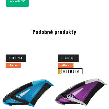
Detail
Podobné produkty
(–30 %)
(–43 %)
Akce
Akce