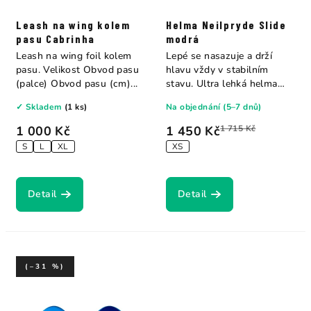
Leash na wing kolem
Helma Neilpryde Slide
pasu Cabrinha
modrá
Leash na wing foil kolem
Lepé se nasazuje a drží
pasu. Velikost Obvod pasu
hlavu vždy v stabilním
(palce) Obvod pasu (cm)...
stavu. Ultra lehká helma
určená pro...
✓ Skladem
(1 ks)
Na objednání (5–7 dnů)
1 000 Kč
1 450 Kč
1 715 Kč
S
L
XL
XS
Detail
Detail
(–31 %)