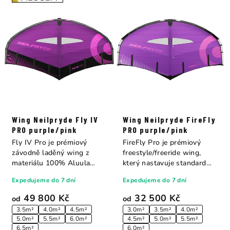
Wing Neilpryde Fly IV
Wing Neilpryde FireFly
PRO purple/pink
PRO purple/pink
Fly IV Pro je prémiový
FireFly Pro je prémiový
závodně laděný wing z
freestyle/freeride wing,
materiálu 100% Aluula
který nastavuje standard
Aeris™, který...
celému trhu....
Expedujeme do 7 dní
Expedujeme do 7 dní
49 800 Kč
32 500 Kč
od
od
3.5m²
4.0m²
4.5m²
3.0m²
3.5m²
4.0m²
5.0m²
5.5m²
6.0m²
4.5m²
5.0m²
5.5m²
6.5m²
6.0m²