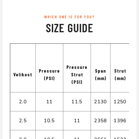
WHICH ONE IS FOR YOU?
SIZE GUIDE
Pressure
Pressure
Span
Strut
Velikost
Strut
A
(PSI)
(mm)
(mm)
(PSI)
2.0
11
11.5
2130
1250
2,
2.5
10.5
11
2358
1396
2,