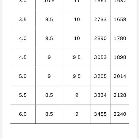
3.0
10.5
11
2561
1532
2,
3.5
9.5
10
2733
1658
2,
4.0
9.5
10
2890
1780
2,
4.5
9
9.5
3053
1898
2,
5.0
9
9.5
3205
2014
2,
5.5
8.5
9
3334
2128
2,
6.0
8.5
9
3455
2240
1,