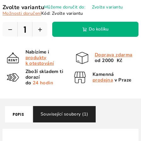
Měrná
Zvolte variantu
Můžeme doručit do:
Zvolte variantu
cena:
Možnosti doručení
Kód:
Zvolte variantu
−
+
Do košíku
Nabízíme i
Doprava zdarma
produkty
od 2000 Kč
k otestování
Zboží skladem ti
Kamenná
dorazí
prodejna
v Praze
do
24 hodin
Související soubory (1)
POPIS