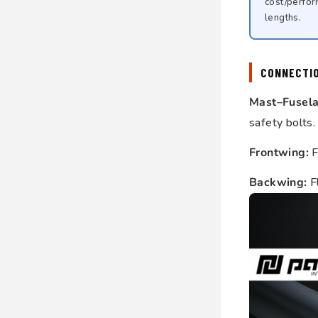
cost/perfor
lengths.
CONNECTI
Mast–Fusela
safety bolts.
Frontwing:
F
Backwing:
Fl