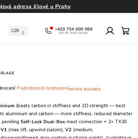
Nová adresa Jílové u Prahy
+420 724 000 088
CZK
Přihlášení
Nák
koší
SELAGE
ěrné
dnocení
Podrobnosti hodnocení
PATRIK BOARDS
ocení
uktu
minium
(beats carbon in stiffness and 3D strength — best
ts aluminium and carbon — more stiffness, reduced diameter
nt pending
Self-Lock Dual-Box
mast connection + 2× TX30
:
V1
(max lift, upwind slalom),
V2
(medium,
downwind/speed, max control in strong winds). Available in