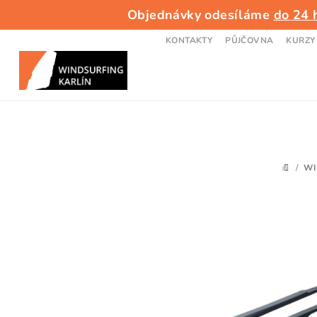
Přejít
Objednávky odesíláme
do 24 
na
obsah
KONTAKTY
PŮJČOVNA
KURZY
/
WI
DOMŮ