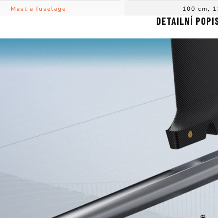
Mast a fuselage
100 cm, 
DETAILNÍ POPI