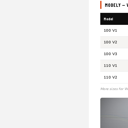
MODELY — V
Model
100 V1
100 V2
100 V3
110 V1
110 V2
More sizes for W