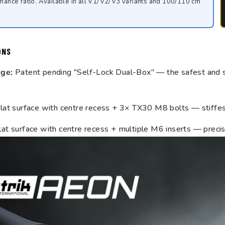
mance ratio. Available in all V1/V2/V3 variants and 100/110 cm
ONS
ge:
Patent pending "Self-Lock Dual-Box" — the safest and s
lat surface with centre recess + 3× TX30 M8 bolts — stiffest
at surface with centre recess + multiple M6 inserts — precise