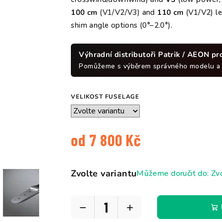
hvězd
100 cm
(V1/V2/V3) and
110 cm
(V1/V2) le
shim angle options (0°–2.0°).
Výhradní distributoři Patrik / AEON pr
Pomůžeme s výběrem správného modelu a m
VELIKOST FUSELAGE
od
7 800 Kč
Měrná
cena:
Zvolte variantu
Můžeme doručit do:
Zvo
−
+