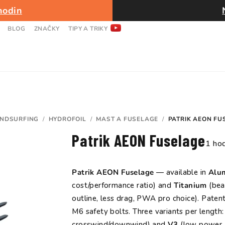
hodin
BLOG
ZNAČKY
TIPY A TRIKY
NDSURFING
/
HYDROFOIL
/
MAST A FUSELAGE
/
PATRIK AEON FU
Patrik AEON Fuselage
Prům
1 ho
hodn
prod
Patrik AEON Fuselage
— available in
Alu
je
cost/performance ratio) and
Titanium
(bea
5,0
outline, less drag, PWA pro choice). Pate
z
M6 safety bolts. Three variants per length
5
crosswind/downwind) and
V3
(low power, 