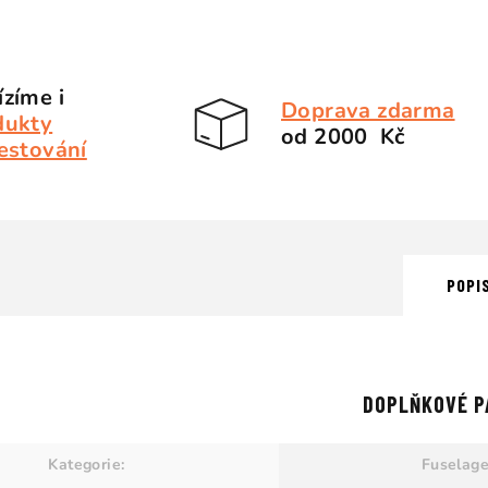
zíme i
Doprava zdarma
dukty
od 2000 Kč
estování
POPI
DOPLŇKOVÉ P
Kategorie
:
Fuselag