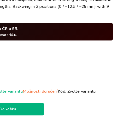
iček.
ngths. Backwing in 3 positions (0 / −12.5 / −25 mm) with 9
o ČR a SR.
ateriálu.
lte variantu
Možnosti doručení
Kód:
Zvolte variantu
Do košíku