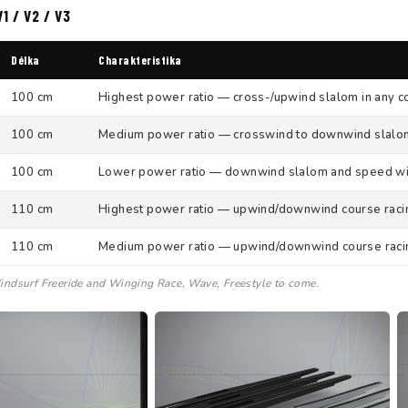
1 / V2 / V3
Délka
Charakteristika
100 cm
Highest power ratio — cross-/upwind slalom in any cond
100 cm
Medium power ratio — crosswind to downwind slalom 
100 cm
Lower power ratio — downwind slalom and speed with
110 cm
Highest power ratio — upwind/downwind course racing
110 cm
Medium power ratio — upwind/downwind course racing
indsurf Freeride and Winging Race, Wave, Freestyle to come.