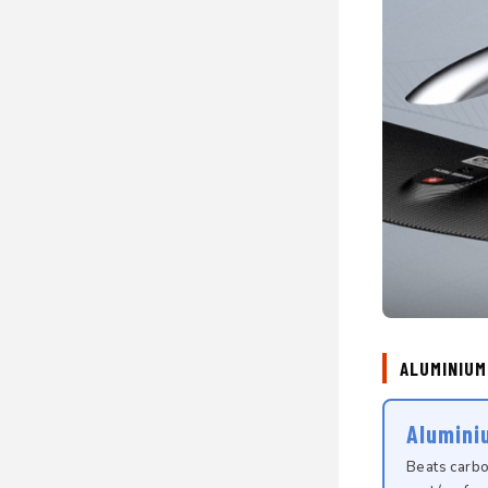
ALUMINIUM
Alumini
Beats carbon