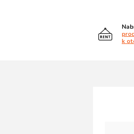
Nabí
pro
k ot