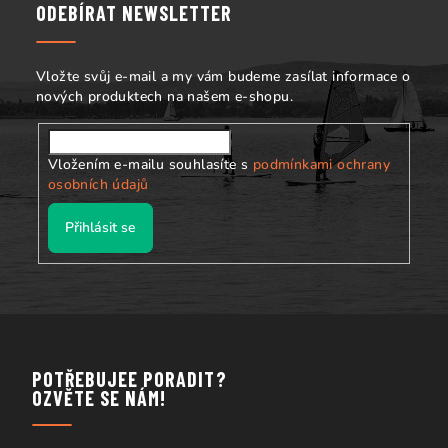
a
ODEBÍRAT NEWSLETTER
t
í
Vložte svůj e-mail a my vám budeme zasílat informace o
nových produktech na našem e-shopu.
Vložením e-mailu souhlasíte s
podmínkami ochrany
osobních údajů
Přihlásit se
POTŘEBUJEE PORADIT?
OZVĚTE SE NÁM!