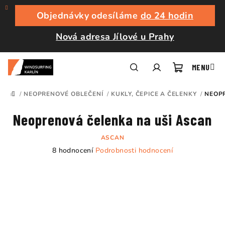
Přejít
na
Objednávky odesíláme
do 24 hodin
obsah
Nová adresa Jílové u Prahy
Nákupní
Hledat
Přihlášení
/
NEOPRENOVÉ OBLEČENÍ
/
KUKLY, ČEPICE A ČELENKY
/
NEOP
DOMŮ
košík
Neoprenová čelenka na uši Ascan
ASCAN
Průměrné
8 hodnocení
Podrobnosti hodnocení
hodnocení
produktu
je
4,3
z
5
hvězdiček.