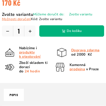
170 Kč
Měrná
Zvolte variantu
Můžeme doručit do:
Zvolte variantu
cena:
Možnosti doručení
Kód:
Zvolte variantu
−
+
Do košíku
Nabízíme i
Doprava zdarma
produkty
od 2000 Kč
k otestování
Zboží skladem ti
Kamenná
dorazí
prodejna
v Praze
do
24 hodin
POPIS