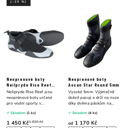
(–20 %)
Neoprenové boty
Neoprenové boty
Neilpryde Rise Reef
Ascan Star Round 5mm
2mm
Neilpryde Rise Reef jsou
Vysoké 5mm. Výjimečně
neoprénové boty určené
dobrě pasuji a drží na noze
pro vodní sporty v
díky dvěma páskům na
teplejších...
suchy zip. přes...
✓ Skladem
(1 ks)
✓ Skladem
(4 ks)
1 450 Kč
1 830 Kč
1 170 Kč
od