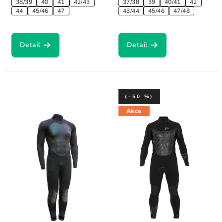
38/39
40
41
42/43
37/38
39
40/41
42
44
45/46
47
43/44
45/46
47/48
Detail
Detail
(–50 %)
Akce