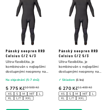
Pánský neopren RRD
Pánský neopren RRD
Celsius C/Z 4/3
Celsius C/Z 5/3
Ultra flexibilita, je
Ultra flexibilita, je
kombinován s nejlepšími
kombinován s nejlepšími
dostupnými neopreny na
dostupnými neopreny na
trhu. Plně...
trhu. Plně...
Na objednání (5–7 dnů)
✓ Skladem
(1 ks)
5 775 Kč
10 500 Kč
6 270 Kč
11 400 Kč
XS
S
M
M/T
L
XS
S
M
M/T
L
XL
L/T
XXL
XL
L/T
XXL