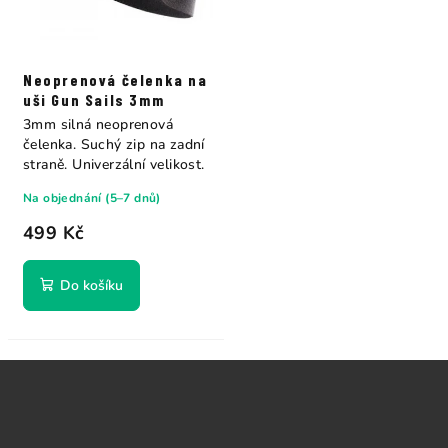
Neoprenová čelenka na
uši Gun Sails 3mm
3mm silná neoprenová
čelenka. Suchý zip na zadní
straně. Univerzální velikost.
Na objednání (5–7 dnů)
499 Kč
Do košíku
Z
á
p