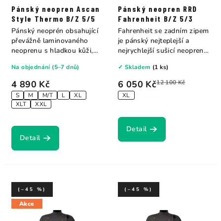
Pánský neopren Ascan
Pánský neopren RRD
Style Thermo B/Z 5/5
Fahrenheit B/Z 5/3
Pánský neoprén obsahující
Fahrenheit se zadním zipem
převážně laminovaného
je pánský nejteplejší a
neoprenu s hladkou kůži,
nejrychlejší sušicí neopren v
vložkami na...
našem...
Na objednání (5–7 dnů)
✓ Skladem
(1 ks)
4 890 Kč
6 050 Kč
12 100 Kč
S
M
M/T
L
XL
XL
XLT
XXL
Detail
Detail
(–45 %)
(–45 %)
Akce