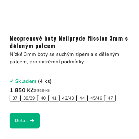
Neoprenové boty Neilpryde Mission 3mm s
děleným palcem
Nízké 3mm boty se suchým zipem a s děleným
palcem, pro extrémní podmínky.
✓ Skladem
(4 ks)
1 850 Kč
2 320 Kč
37
38/39
40
41
42/43
44
45/46
47
Detail