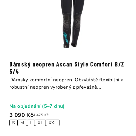
Dámský neopren Ascan Style Comfort B/Z
5/4
Dámský komfortní neopren. Obzvláště flexibilní a
robustní neopren vyrobený z převážně...
Na objednání (5–7 dnů)
3 090 Kč
4 475 Kč
S
M
L
XL
XXL