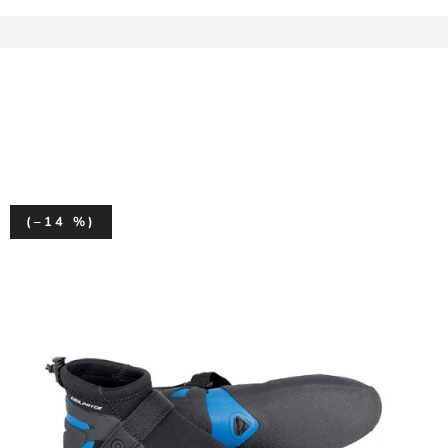
(–14 %)