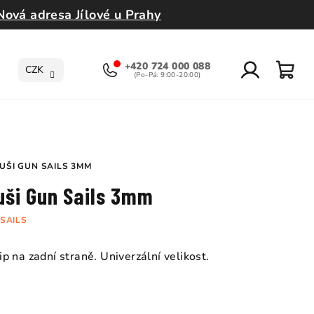
Nová adresa Jílové u Prahy
+420 724 000 088
CZK
Přihlášení
Nák
koší
UŠI GUN SAILS 3MM
uši Gun Sails 3mm
SAILS
 na zadní straně. Univerzální velikost.