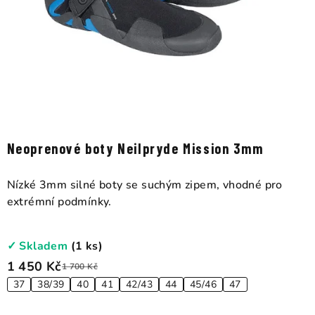
Neoprenové boty Neilpryde Mission 3mm
Nízké 3mm silné boty se suchým zipem, vhodné pro
extrémní podmínky.
✓ Skladem
(1 ks)
1 450 Kč
1 700 Kč
37
38/39
40
41
42/43
44
45/46
47