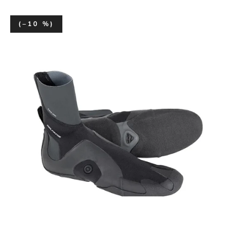
(–10 %)