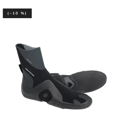
(–10 %)