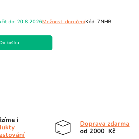
čit do:
20.8.2026
Možnosti doručení
Kód:
7NHB
Do košíku
zíme i
Doprava zdarma
dukty
od 2000 Kč
estování