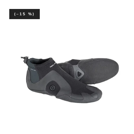
(–15 %)