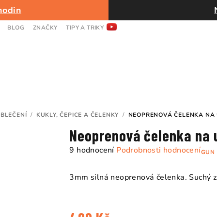
hodin
BLOG
ZNAČKY
TIPY A TRIKY
BLEČENÍ
/
KUKLY, ČEPICE A ČELENKY
/
NEOPRENOVÁ ČELENKA NA 
Neoprenová čelenka na 
Průměrné
9 hodnocení
Podrobnosti hodnocení
GUN 
hodnocení
produktu
3mm silná neoprenová čelenka. Suchý zip
je
4,8
z