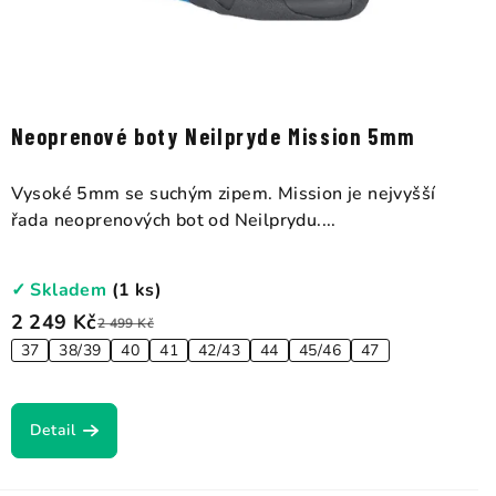
Neoprenové boty Neilpryde Mission 5mm
Vysoké 5mm se suchým zipem. Mission je nejvyšší
řada neoprenových bot od Neilprydu....
✓ Skladem
(1 ks)
2 249 Kč
2 499 Kč
37
38/39
40
41
42/43
44
45/46
47
Detail