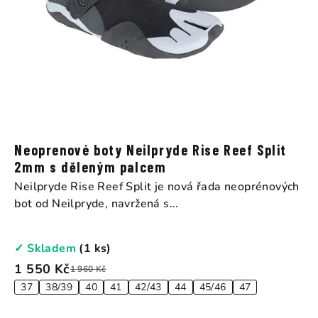
Neoprenové boty Neilpryde Rise Reef Split
2mm s děleným palcem
Neilpryde Rise Reef Split je nová řada neoprénových
bot od Neilpryde, navržená s...
✓ Skladem
(1 ks)
1 550 Kč
1 960 Kč
37
38/39
40
41
42/43
44
45/46
47