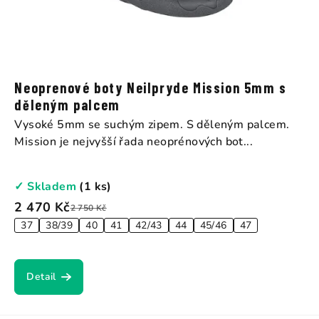
Neoprenové boty Neilpryde Mission 5mm s
děleným palcem
Vysoké 5mm se suchým zipem. S děleným palcem.
Mission je nejvyšší řada neoprénových bot...
✓ Skladem
(1 ks)
2 470 Kč
2 750 Kč
37
38/39
40
41
42/43
44
45/46
47
Detail