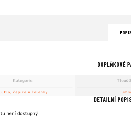
POPI
DOPLŇKOVÉ P
Kategorie
:
Tloušť
Kukly, čepice a čelenky
3m
DETAILNÍ POPI
tu není dostupný