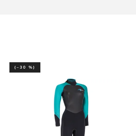
(–30 %)