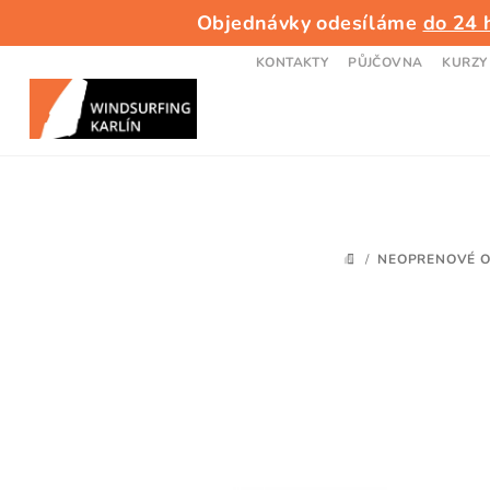
Přejít
Objednávky odesíláme
do 24 
na
obsah
KONTAKTY
PŮJČOVNA
KURZY
/
NEOPRENOVÉ O
DOMŮ