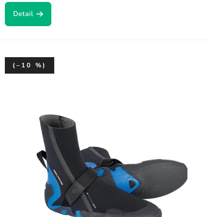
Detail
(–10 %)