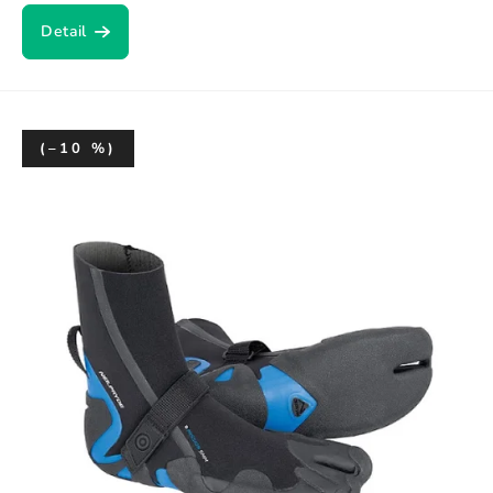
Detail
(–10 %)