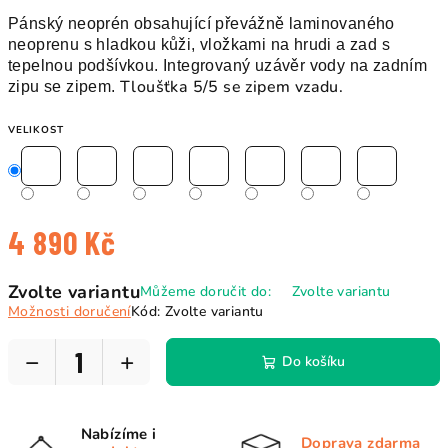
Pánský neoprén obsahující převážně laminovaného
neoprenu s hladkou kůži, vložkami na hrudi a zad s
tepelnou podšívkou.
Integrovaný uzávěr vody na zadním
Tloušťka 5/5 se zipem vzadu.
zipu se zipem.
VELIKOST
4 890 Kč
Měrná
Zvolte variantu
Můžeme doručit do:
Zvolte variantu
cena:
Možnosti doručení
Kód:
Zvolte variantu
−
+
Do košíku
Nabízíme i
Doprava zdarma