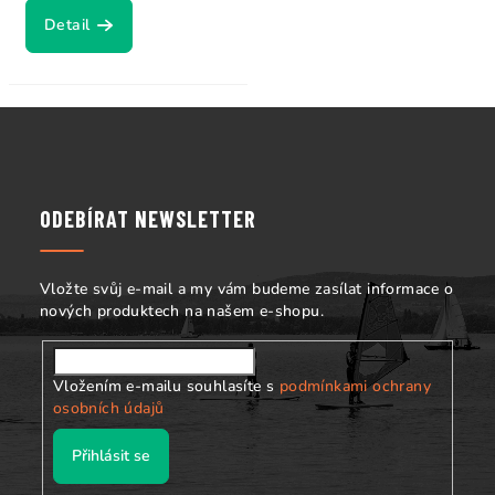
Detail
Z
á
p
a
ODEBÍRAT NEWSLETTER
t
í
Vložte svůj e-mail a my vám budeme zasílat informace o
nových produktech na našem e-shopu.
Vložením e-mailu souhlasíte s
podmínkami ochrany
osobních údajů
Přihlásit se