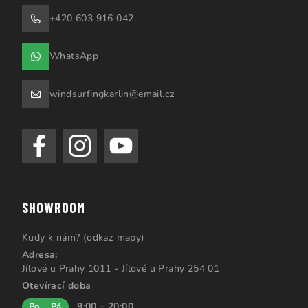
+420 603 916 042
WhatsApp
windsurfingkarlin@email.cz
SHOWROOM
Kudy k nám? (odkaz mapy)
Adresa:
Jílové u Prahy 1011 - Jílové u Prahy 254 01
Otevírací doba
9:00 – 20:00
Po – Pá