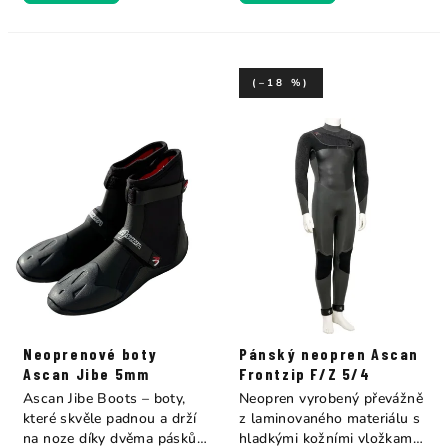
(–18 %)
Neoprenové boty
Pánský neopren Ascan
Ascan Jibe 5mm
Frontzip F/Z 5/4
Ascan Jibe Boots – boty,
Neopren vyrobený převážně
které skvěle padnou a drží
z laminovaného materiálu s
na noze díky dvěma páskům
hladkými kožními vložkami