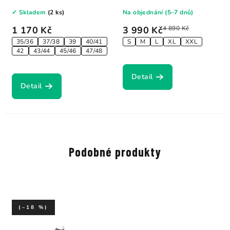
na...
na hrudí...
✓ Skladem
(2 ks)
Na objednání (5–7 dnů)
1 170 Kč
3 990 Kč
4 890 Kč
35/36
37/38
39
40/41
S
M
L
XL
XXL
42
43/44
45/46
47/48
Detail
Detail
Podobné produkty
(–18 %)