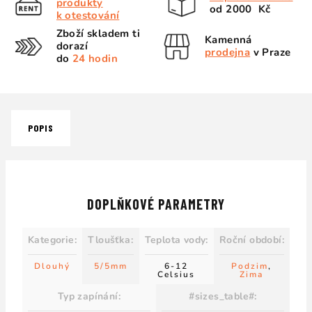
produkty
od 2000 Kč
k otestování
Zboží skladem ti
Kamenná
dorazí
prodejna
v Praze
do
24 hodin
POPIS
DOPLŇKOVÉ PARAMETRY
Kategorie
:
Tloušťka
:
Teplota vody
:
Roční období
:
Dlouhý
5/5mm
6-12
Podzim
,
Celsius
Zima
Typ zapínání
:
#sizes_table#
: