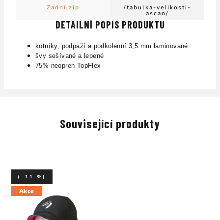
Zadní zip
/tabulka-velikosti-
ascan/
DETAILNÍ POPIS PRODUKTU
kotníky, podpaží a podkolenní
3,5 mm laminované
švy sešívané a lepené
75% neopren TopFlex
Související produkty
(–11 %)
Akce