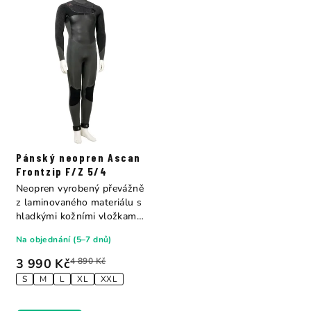
Pánský neopren Ascan
Frontzip F/Z 5/4
Neopren vyrobený převážně
z laminovaného materiálu s
hladkými kožními vložkami
na hrudí...
Na objednání (5–7 dnů)
3 990 Kč
4 890 Kč
S
M
L
XL
XXL