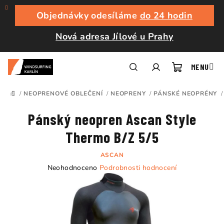
Přejít
na
Objednávky odesíláme
do 24 hodin
obsah
Nová adresa Jílové u Prahy
Nákupní
Hledat
Přihlášení
/
NEOPRENOVÉ OBLEČENÍ
/
NEOPRENY
/
PÁNSKÉ NEOPRÉNY
/
DOMŮ
košík
Pánský neopren Ascan Style
Thermo B/Z 5/5
ASCAN
Průměrné
Neohodnoceno
Podrobnosti hodnocení
hodnocení
produktu
je
0,0
z