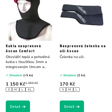
Kukla neoprenová
Neoprenová čelenka na
Ascan Comfort
uši Ascan
Obzvlášť teplá a pohodlná
Čelenka na uši.
kukla s tloušťkou 3mm a
integrovaným límcem a
kšiltem....
✓ Skladem
(>5 ks)
✓ Skladem
(2 ks)
1 150 Kč
1 300 Kč
170 Kč
S
M
L
XL
S
M
L
Detail
Detail