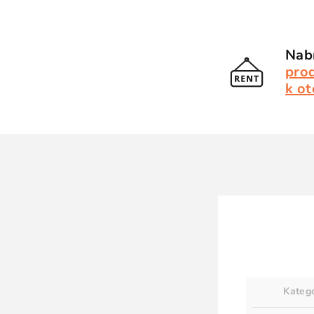
Nabí
pro
k ot
Kateg