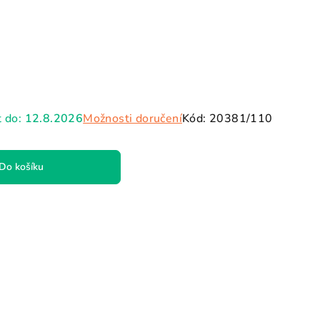
hvězdiček.
 do:
12.8.2026
Možnosti doručení
Kód:
20381/110
Do košíku