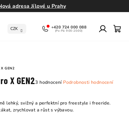
Nová adresa Jílové u Prahy
+420 724 000 088
CZK
Přihlášení
Nák
koší
 X GEN2
cro X GEN2
Průměrné
3 hodnocení
Podrobnosti hodnocení
hodnocení
produktu
je
 lehký, svižný a perfektní pro freestyle i freeride.
5,0
kákat, zrychlovat a růst s výbavou.
z
5