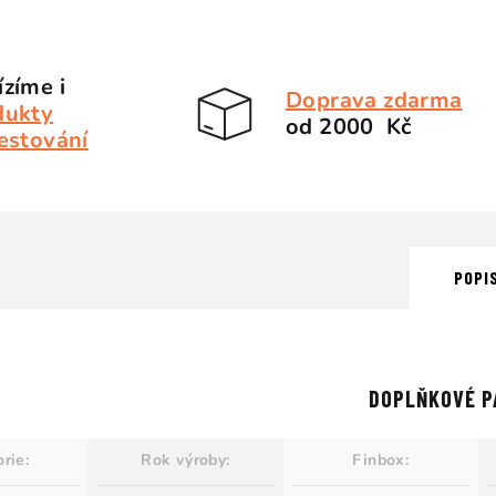
zíme i
Doprava zdarma
dukty
od 2000 Kč
estování
POPI
DOPLŇKOVÉ P
orie
:
Rok výroby
:
Finbox
: