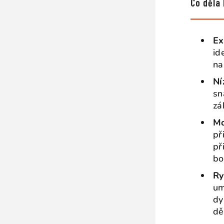
Co dělá
Ex
id
na
Ní
sn
zá
Mo
př
př
bo
Ry
um
dy
dě