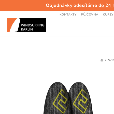
Přejít
Objednávky odesíláme
do 24 
na
obsah
KONTAKTY
PŮJČOVNA
KURZY
/
WI
DOMŮ