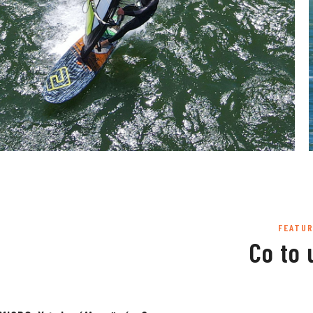
FEATU
Co to 