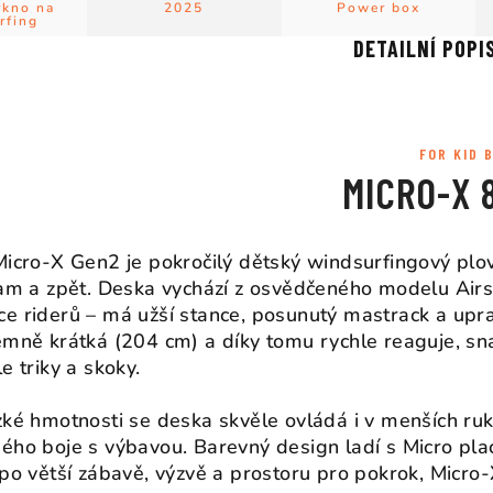
rkno na
2025
Power box
rfing
DETAILNÍ POPI
FOR KID 
MICRO-X 
Micro-X Gen2 je pokročilý dětský windsurfingový plovák
tam a zpět. Deska vychází z osvědčeného modelu Airs
e riderů – má užší stance, posunutý mastrack a upr
émně krátká (204 cm) a díky tomu rychle reaguje, sn
le triky a skoky.
zké hmotnosti se deska skvěle ovládá i v menších r
ého boje s výbavou. Barevný design ladí s Micro plac
 po větší zábavě, výzvě a prostoru pro pokrok, Micr