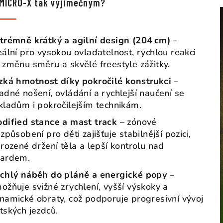
 MICRO-X tak výjimečným?
trémně krátký a agilní design (204 cm)
–
eální pro vysokou ovladatelnost, rychlou reakci
 změnu směru a skvělé freestyle zážitky.
zká hmotnost díky pokročilé konstrukci
–
adné nošení, ovládání a rychlejší naučení se
kladům i pokročilejším technikám.
dified stance a mast track
– zónové
izpůsobení pro děti zajišťuje stabilnější pozici,
irozené držení těla a lepší kontrolu nad
ardem.
chlý náběh do pláně a energické popy
–
ožňuje svižné zrychlení, vyšší výskoky a
namické obraty, což podporuje progresivní vývoj
tských jezdců.