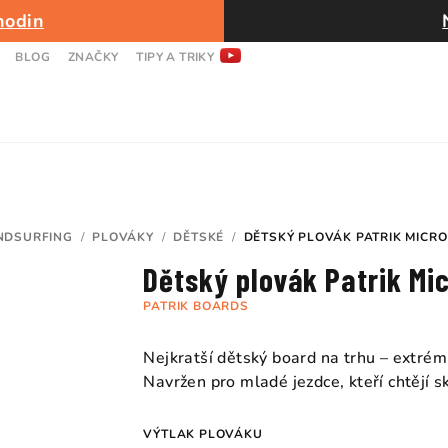
hodin
BLOG
ZNAČKY
TIPY A TRIKY
NDSURFING
/
PLOVÁKY
/
DĚTSKÉ
/
DĚTSKÝ PLOVÁK PATRIK MICRO
Dětský plovák Patrik Mi
PATRIK BOARDS
Nejkratší dětský board na trhu – extrémně
Navržen pro mladé jezdce, kteří chtějí s
VÝTLAK PLOVÁKU