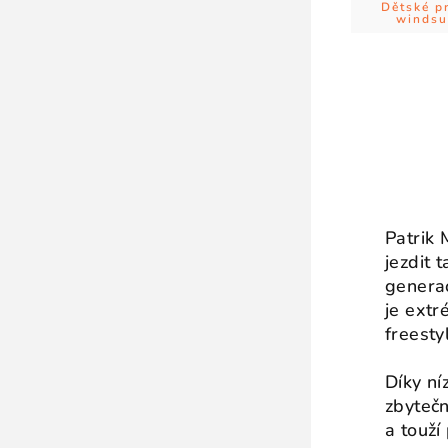
Dětské p
windsu
Patrik 
jezdit 
generac
je extr
freesty
Díky ní
zbytečn
a touží