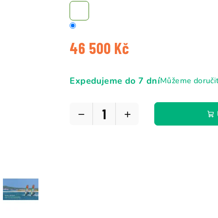
46 500 Kč
Měrná
cena:
Expedujeme do 7 dní
Můžeme doručit
−
+