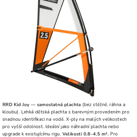
5
hvězdiček.
RRD Kid Joy — samostatná plachta
(bez stěžně, ráhna a
kloubu). Lehká dětská plachta s barevným provedením pro
snadnou identifikaci na vodě. X-ply na malých velikostech
pro vyšší odolnost. Ideální jako náhradní plachta nebo
upgrade k existujícímu rigu.
Velikosti 0.8–4.5 m².
Pro