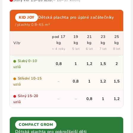
Silný vítr 15–20 uzlů
(≈ 28–37 km/h)
Dětská plachta pro úplné začátečníky
KID JOY
/ plachty 0,8–4,5 m²
pod 17
19
21
23
25
28
kg
kg
kg
kg
kg
kg
Vítr
≈ 4 roky
5 let
6 let
7 let
8 let
9 le
Slabý 0–10
0,8
1
1,2
1,5
2
2,
uzlů
Střední 10–15
–
0,8
1
1,2
1,5
2
uzlů
Silný 15–20
–
–
0,8
1
1,2
1,
uzlů
COMPACT GROM
Dětská plachta pro pokročilejší děti