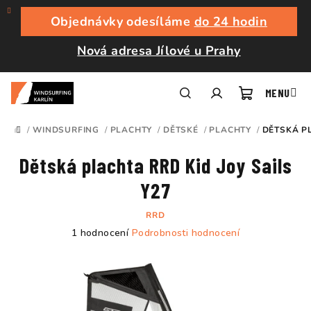
Přejít
na
Objednávky odesíláme
do 24 hodin
obsah
Nová adresa Jílové u Prahy
Nákupní
Hledat
Přihlášení
/
WINDSURFING
/
PLACHTY
/
DĚTSKÉ
/
PLACHTY
/
DĚTSKÁ PL
DOMŮ
košík
Dětská plachta RRD Kid Joy Sails
Y27
RRD
Průměrné
1 hodnocení
Podrobnosti hodnocení
hodnocení
produktu
je
5,0
z