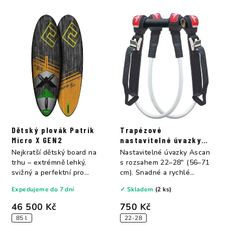
Dětský plovák Patrik
Trapézové
Micro X GEN2
nastavitelné úvazky
Ascan
Nejkratší dětský board na
Nastavitelné úvazky Ascan
trhu – extrémně lehký,
s rozsahem 22–28" (56–71
svižný a perfektní pro
cm). Snadné a rychlé
freestyle i...
nastavení...
Expedujeme do 7 dní
✓ Skladem
(2 ks)
46 500 Kč
750 Kč
85 l
22-28