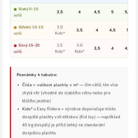
Slabý 0–10
3,5
4
4,5
5
5,5
uzlů
Střední 10–15
3,0
3,5
4
4,5
5
uzlů
Kids*
Silný 15–20
2,5
3,0
3,5
4
4,5
uzlů
Kids*
Kids*
Poznámky k tabulce:
Čísla = velikost plachty v m²
— čím větší, tím více
chytá vítr (vhodné do slabšího větru nebo pro
těžšího jezdce)
Kids*
u Easy Ridera = výrobce doporučuje místo
dospělé plachty vzít dětskou (Kid Joy) — například
40 kg dospělý je příliš lehký na standardní
dospělou plachtu