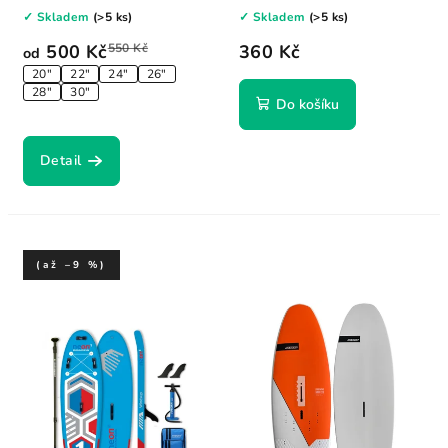
na ráhno, pevně...
a zjednodušuje...
✓ Skladem
(>5 ks)
✓ Skladem
(>5 ks)
500 Kč
550 Kč
360 Kč
od
20"
22"
24"
26"
28"
30"
Do košíku
Detail
(až –9 %)