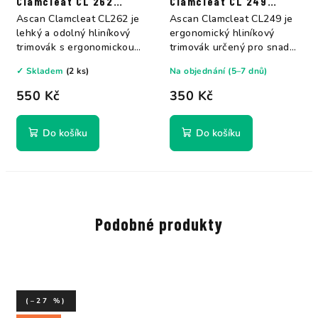
Clamcleat CL 262
Clamcleat CL 249
Ascan
Ascan
Ascan Clamcleat CL262 je
Ascan Clamcleat CL249 je
lehký a odolný hliníkový
ergonomický hliníkový
trimovák s ergonomickou
trimovák určený pro snadné
rukojetí....
a pohodlné...
✓ Skladem
(2 ks)
Na objednání (5–7 dnů)
550 Kč
350 Kč
Do košíku
Do košíku
Podobné produkty
(–27 %)