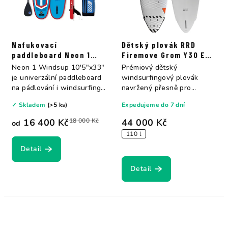
Nafukovací
Dětský plovák RRD
paddleboard Neon 1
Firemove Grom Y30 E-
Windsup -
TECH
Neon 1 Windsup 10'5"x33"
Prémiový dětský
10'5''x33''x6"
je univerzální paddleboard
windsurfingový plovák
na pádlování i windsurfing
navržený přesně pro
-...
potřeby mladých jezdců do
✓ Skladem
(>5 ks)
Expedujeme do 7 dní
50...
16 400 Kč
18 000 Kč
44 000 Kč
od
110 l
Detail
Detail