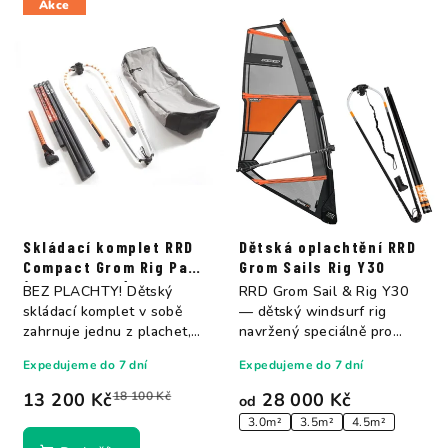
Akce
Skládací komplet RRD
Dětská oplachtění RRD
Compact Grom Rig Pack
Grom Sails Rig Y30
(bez plachty)
BEZ PLACHTY! Dětský
RRD Grom Sail & Rig Y30
skládací komplet v sobě
— dětský windsurf rig
zahrnuje jednu z plachet,
navržený speciálně pro
4-dílný stěžeň...
menší těla, ne...
Expedujeme do 7 dní
Expedujeme do 7 dní
13 200 Kč
18 100 Kč
28 000 Kč
od
3.0m²
3.5m²
4.5m²