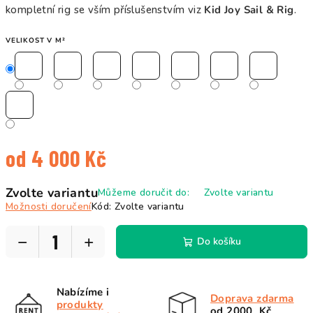
kompletní rig se vším příslušenstvím viz
Kid Joy Sail & Rig
.
VELIKOST V M²
od
4 000 Kč
Měrná
Zvolte variantu
Můžeme doručit do:
Zvolte variantu
cena:
Možnosti doručení
Kód:
Zvolte variantu
−
+
Do košíku
Nabízíme i
Doprava zdarma
produkty
od 2000 Kč