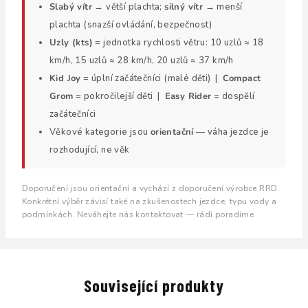
Slabý vítr
→ větší plachta;
silný vítr
→ menší
plachta (snazší ovládání, bezpečnost)
Uzly (kts)
= jednotka rychlosti větru: 10 uzlů ≈ 18
km/h, 15 uzlů ≈ 28 km/h, 20 uzlů ≈ 37 km/h
Kid Joy
= úplní začátečníci (malé děti) |
Compact
Grom
= pokročilejší děti |
Easy Rider
= dospělí
začátečníci
Věkové kategorie jsou
orientační
— váha jezdce je
rozhodující, ne věk
Doporučení jsou orientační a vychází z doporučení výrobce RRD.
Konkrétní výběr závisí také na zkušenostech jezdce, typu vody a
podmínkách. Neváhejte nás kontaktovat — rádi poradíme.
Související produkty