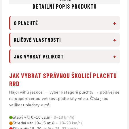
DETAILNÍ POPIS PRODUKTU
+
O PLACHTĚ
+
KLÍČOVÉ VLASTNOSTI
+
JAK VYBRAT VELIKOST
JAK VYBRAT SPRÁVNOU ŠKOLICÍ PLACHTU
RRD
Najdi váhu jezdce → vyber kategorii plachty → podívej se
na doporučenou velikost podle síly větru. Čísla jsou
velikost plachty v
m²
.
Slabý vítr 0–10 uzlů
(≈ 0–18 km/h)
Střední vítr 10–15 uzlů
(≈ 18–28 km/h)