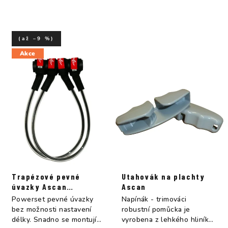
(až –9 %)
Akce
Trapézové pevné
Utahovák na plachty
úvazky Ascan
Ascan
Powerset
Powerset pevné úvazky
Napínák - trimováci
bez možnosti nastavení
robustní pomůcka je
délky. Snadno se montují
vyrobena z lehkého hliníku