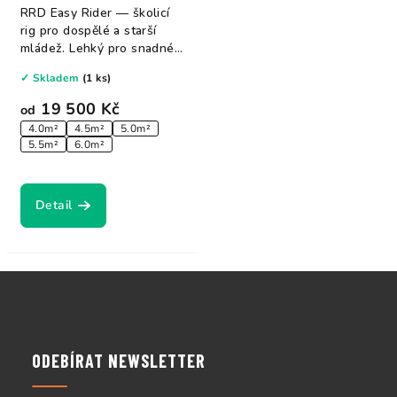
RRD Easy Rider — školicí
rig pro dospělé a starší
mládež. Lehký pro snadné
uphauling,...
✓ Skladem
(1 ks)
19 500 Kč
od
4.0m²
4.5m²
5.0m²
5.5m²
6.0m²
Detail
Z
á
p
a
ODEBÍRAT NEWSLETTER
t