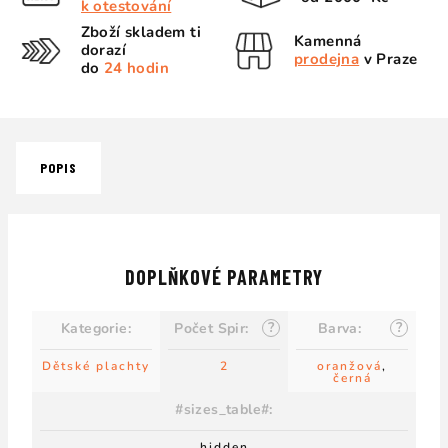
k otestování
Zboží skladem ti
Kamenná
dorazí
prodejna
v Praze
do
24 hodin
POPIS
DOPLŇKOVÉ PARAMETRY
?
?
Kategorie
:
Počet Spir
:
Barva
:
Dětské plachty
2
oranžová
,
černá
#sizes_table#
:
hidden