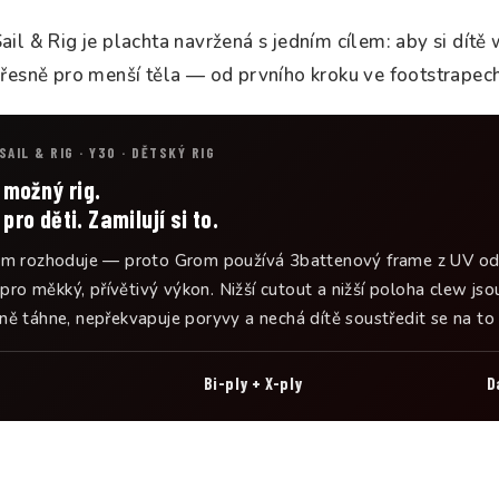
l & Rig je plachta navržená s jedním cílem: aby si dítě
řesně pro menší těla — od prvního kroku ve footstrapech
AIL & RIG · Y30 · DĚTSKÝ RIG
 možný rig.
pro děti. Zamilují si to.
m rozhoduje — proto Grom používá 3battenový frame z UV odol
 pro měkký, přívětivý výkon. Nižší cutout a nižší poloha clew js
ě táhne, nepřekvapuje poryvy a nechá dítě soustředit se na to c
Bi-ply + X-ply
D