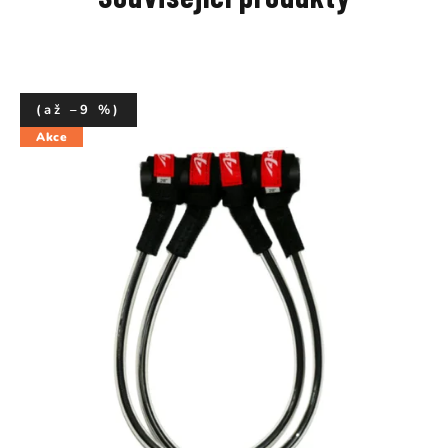
(až –9 %)
Akce