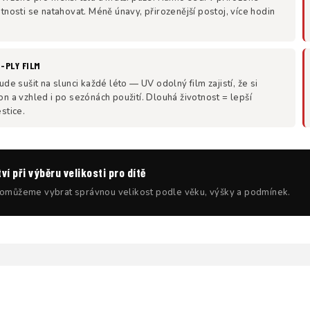
tnosti se natahovat. Méně únavy, přirozenější postoj, více hodin
-PLY FILM
ude sušit na slunci každé léto — UV odolný film zajistí, že si
n a vzhled i po sezónách použití. Dlouhá životnost = lepší
stice.
í při výběru velikosti pro dítě
omůžeme vybrat správnou velikost podle věku, výšky a podmínek.