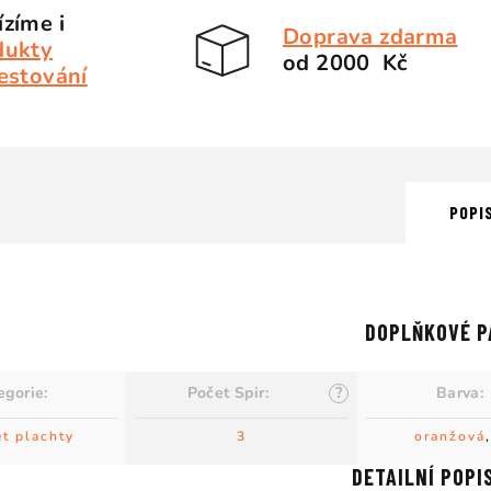
zíme i
Doprava zdarma
dukty
od 2000 Kč
estování
POPI
DOPLŇKOVÉ P
egorie
:
Počet Spir
:
?
Barva
:
t plachty
3
oranžová
DETAILNÍ POPI