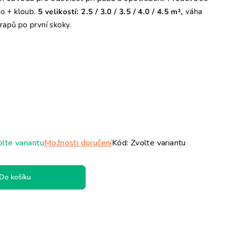
no + kloub.
5 velikostí: 2.5 / 3.0 / 3.5 / 4.0 / 4.5 m²,
váha
rapů po první skoky.
lte variantu
Možnosti doručení
Kód:
Zvolte variantu
Do košíku