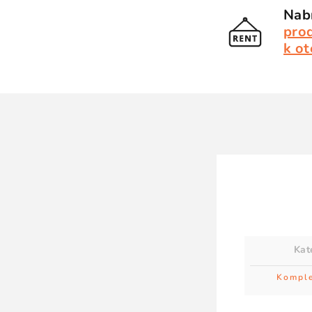
Nabí
pro
k ot
Kat
Komple