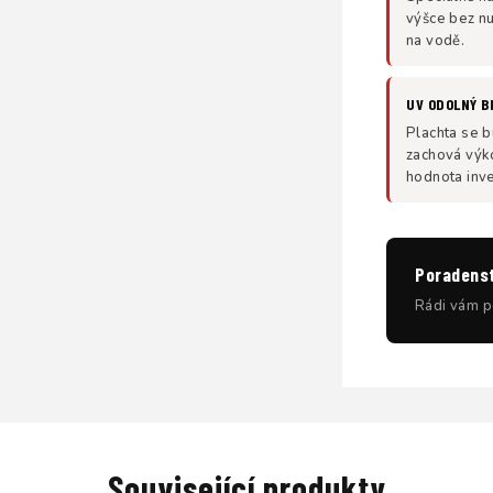
výšce bez nu
na vodě.
UV ODOLNÝ BI
Plachta se b
zachová výko
hodnota inve
Poradenstv
Rádi vám p
Související produkty