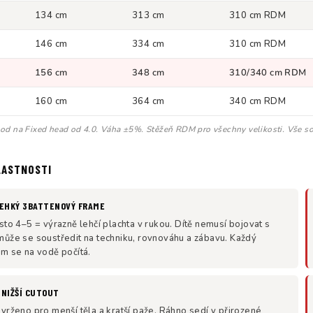
134 cm
313 cm
310 cm RDM
146 cm
334 cm
310 cm RDM
156 cm
348 cm
310/340 cm RDM
160 cm
364 cm
340 cm RDM
d na Fixed head od 4.0. Váha ±5%. Stěžeň RDM pro všechny velikosti. Vše sou
LASTNOSTI
EHKÝ 3BATTENOVÝ FRAME
sto 4–5 = výrazně lehčí plachta v rukou. Dítě nemusí bojovat s
ůže se soustředit na techniku, rovnováhu a zábavu. Každý
m se na vodě počítá.
 NIŽŠÍ CUTOUT
vrženo pro menší těla a kratší paže. Ráhno sedí v přirozené