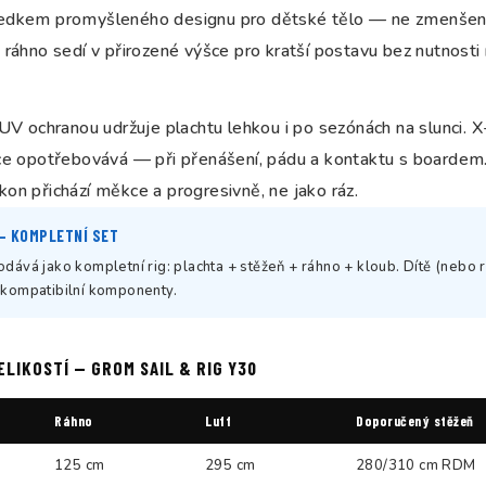
edkem promyšleného designu pro dětské tělo — ne zmenšenina 
 ráhno sedí v přirozené výšce pro kratší postavu bez nutnosti
 UV ochranou udržuje plachtu lehkou i po sezónách na slunci.
íce opotřebovává — při přenášení, pádu a kontaktu s boardem.
on přichází měkce a progresivně, ne jako ráz.
 — KOMPLETNÍ SET
dává jako kompletní rig: plachta + stěžeň + ráhno + kloub. Dítě (nebo r
kompatibilní komponenty.
ELIKOSTÍ — GROM SAIL & RIG Y30
Ráhno
Luff
Doporučený stěžeň
125 cm
295 cm
280/310 cm RDM