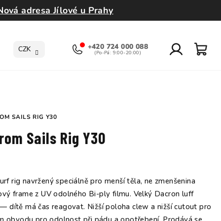
Nová adresa Jílové u Prahy
+420 724 000 088
CZK
Přihlášení
Nák
koší
M SAILS RIG Y30
rom Sails Rig Y30
f rig navržený speciálně pro menší těla, ne zmenšenina
vý frame z UV odolného Bi-ply filmu. Velký Dacron luff
 dítě má čas reagovat. Nižší poloha clew a nižší cutout pro
ém obvodu pro odolnost při pádu a opotřebení. Prodává se