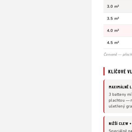
3.0 m²
3.5 m²
4.0 m²
4.5 m²
Červeně — přecho
KLÍČOVÉ V
MAXIMÁLNĚ L
3 batteny mí
plachtou — m
ušetřený gra
NIŽŠÍ CLEW +
Speciálně na