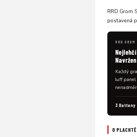
RRD Grom Sai
postavená p
RRD GROM S
Nejlehčí
Navržen 
Každý gra
luff panel
nenadměrn
3 Batteny
O PLACHTĚ