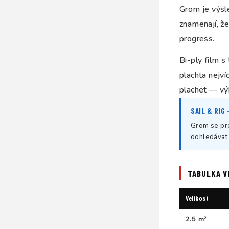
Grom je výsl
znamenají, že
progress.
Bi-ply film s
plachta nejv
plachet — výk
SAIL & RIG
Grom se pro
dohledávat 
TABULKA V
Velikost
2.5 m²