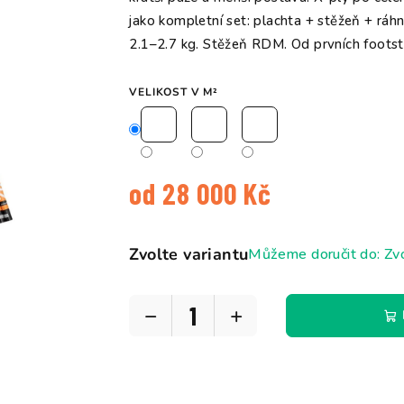
5
jako kompletní set: plachta + stěžeň + ráh
hvězdiček.
2.1–2.7 kg. Stěžeň RDM. Od prvních footst
VELIKOST V M²
od
28 000 Kč
Měrná
cena:
Zvolte variantu
Můžeme doručit do:
Zvo
−
+