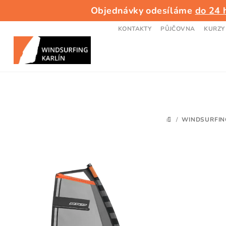
Přejít
Objednávky odesíláme
do 24 
na
obsah
KONTAKTY
PŮJČOVNA
KURZY
/
WINDSURFIN
DOMŮ