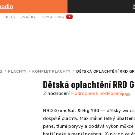
hodin
BLOG
ZNAČKY
TIPY A TRIKY
G
/
PLACHTY
/
KOMPLET PLACHTY
/
DĚTSKÁ OPLACHTĚNÍ RRD GRO
Dětská oplachtění RRD G
Průměrné
2 hodnocení
Podrobnosti hodnocení
RRD
hodnocení
produktu
RRD Grom Sail & Rig Y30
— dětský windsur
je
dospělé plachty. Maximálně lehký 3batteno
5,0
panel tlumí poryvy a dodává výkon měkce —
z
kratší paže a menší postavu. X-ply po cel