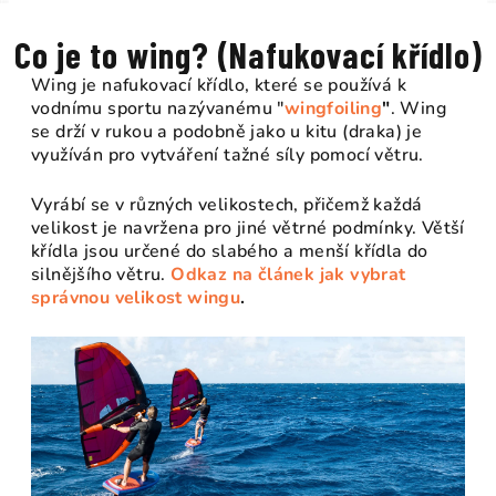
Co je to wing? (Nafukovací křídlo)
Wing je nafukovací křídlo, které se používá k
vodnímu sportu nazývanému "
wingfoiling
"
. Wing
se drží v rukou a podobně jako u kitu (draka) je
využíván pro vytváření tažné síly pomocí větru.
Vyrábí se v různých velikostech, přičemž každá
velikost je navržena pro jiné větrné podmínky. Větší
křídla jsou určené do slabého a menší křídla do
silnějšího větru.
Odkaz na článek jak vybrat
správnou velikost wingu
.