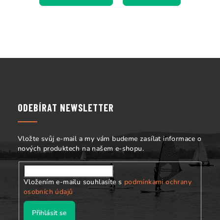
Z
á
p
a
ODEBÍRAT NEWSLETTER
t
í
Vložte svůj e-mail a my vám budeme zasílat informace o
nových produktech na našem e-shopu.
Vložením e-mailu souhlasíte s
podmínkami ochrany
osobních údajů
Přihlásit se