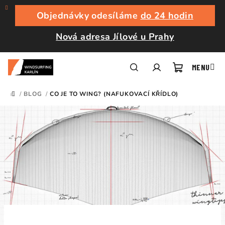
Přejít
na
Objednávky odesíláme
do 24 hodin
obsah
Nová adresa Jílové u Prahy
Nákupní
Hledat
Přihlášení
/
BLOG
/
CO JE TO WING? (NAFUKOVACÍ KŘÍDLO)
DOMŮ
košík