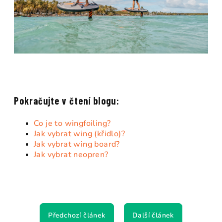
Pokračujte v čtení blogu:
Co je to wingfoiling?
Jak vybrat wing (křidlo)?
Jak vybrat wing board?
Jak vybrat neopren?
Předchozí článek
Další článek