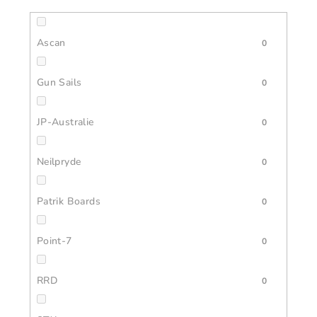
Ascan
0
Gun Sails
0
JP-Australie
0
Neilpryde
0
Patrik Boards
0
Point-7
0
RRD
0