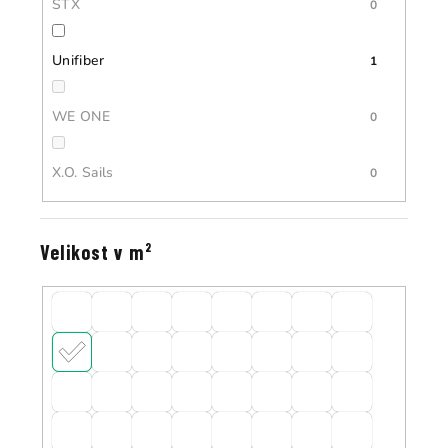
STX
0
Unifiber
1
WE ONE
0
X.O. Sails
0
Velikost v m²