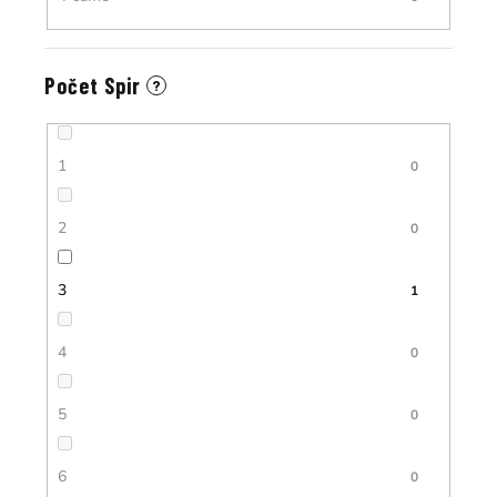
Počet Spir
?
1
0
2
0
3
1
4
0
5
0
6
0