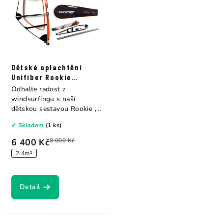
Dětské oplachtění
Unifiber Rookie
Monofilm
Odhalte radost z
windsurfingu s naší
dětskou sestavou Rookie ,
která kombinuje...
✓ Skladem
(1 ks)
6 400 Kč
8 000 Kč
2.4m²
Detail