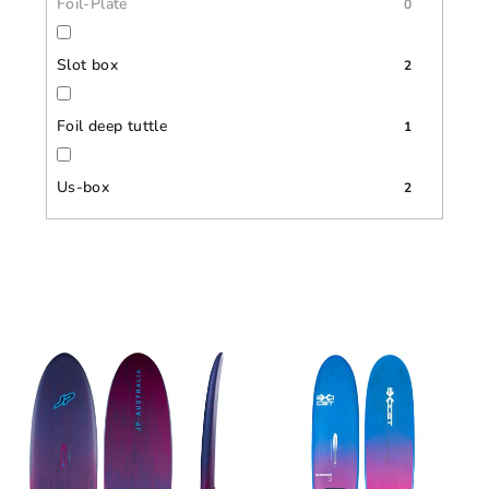
Foil-Plate
0
Slot box
2
Foil deep tuttle
1
Us-box
2