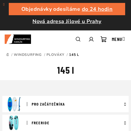
Přejít
na
Objednávky odesíláme
do 24 hodin
obsah
Nová adresa Jílové u Prahy
Nákupní
Hledat
Přihlášení
/
WINDSURFING
/
PLOVÁKY
/
145 L
DOMŮ
košík
145 l
PRO ZAČÁTEČNÍKA
FREERIDE