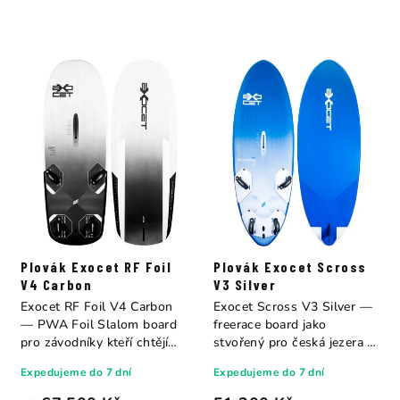
Plovák Exocet RF Foil
Plovák Exocet Scross
V4 Carbon
V3 Silver
Exocet RF Foil V4 Carbon
Exocet Scross V3 Silver —
— PWA Foil Slalom board
freerace board jako
pro závodníky kteří chtějí
stvořený pro česká jezera a
letět...
přehrady....
Expedujeme do 7 dní
Expedujeme do 7 dní