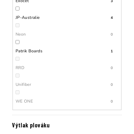
Exocet
3
JP-Australie
4
Neon
0
Patrik Boards
1
RRD
0
Unifiber
0
WE ONE
0
Výtlak plováku