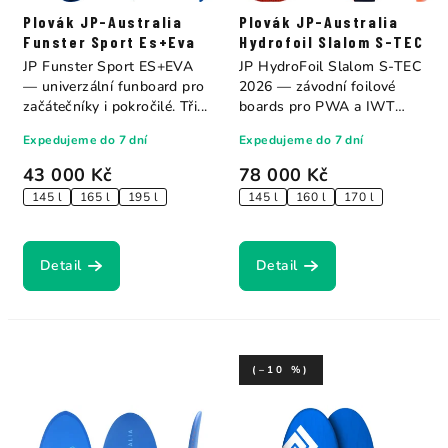
Plovák JP-Australia
Plovák JP-Australia
Funster Sport Es+Eva
Hydrofoil Slalom S-TEC
JP Funster Sport ES+EVA
JP HydroFoil Slalom S-TEC
— univerzální funboard pro
2026 — závodní foilové
začátečníky i pokročilé. Tři...
boards pro PWA a IWT
Wave Tour. Tři...
Expedujeme do 7 dní
Expedujeme do 7 dní
43 000 Kč
78 000 Kč
145 l
165 l
195 l
145 l
160 l
170 l
Detail
Detail
(–10 %)