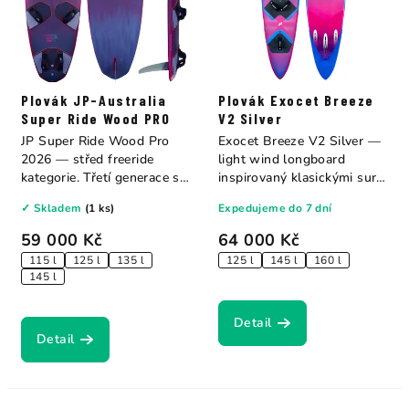
Plovák JP-Australia
Plovák Exocet Breeze
Super Ride Wood PRO
V2 Silver
JP Super Ride Wood Pro
Exocet Breeze V2 Silver —
2026 — střed freeride
light wind longboard
kategorie. Třetí generace s
inspirovaný klasickými surf
přepracovanými...
longboardy....
✓ Skladem
(1 ks)
Expedujeme do 7 dní
59 000 Kč
64 000 Kč
115 l
125 l
135 l
125 l
145 l
160 l
145 l
Detail
Detail