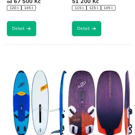
67 500 Kč
51 200 Kč
od
120 l
145 l
115 l
125 l
145 l
Detail
Detail