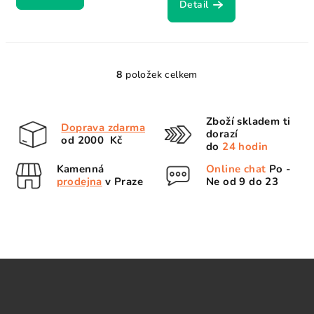
Detail
8
položek celkem
O
v
l
Zboží skladem ti
Doprava zdarma
á
dorazí
od 2000 Kč
d
do
24 hodin
a
Kamenná
Online chat
Po -
c
prodejna
v Praze
Ne od 9 do 23
í
p
r
v
k
Z
y
á
v
p
ý