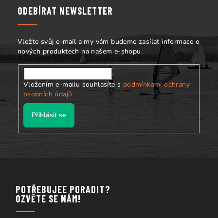
p
a
ODEBÍRAT NEWSLETTER
i
t
s
í
u
Vložte svůj e-mail a my vám budeme zasílat informace o
nových produktech na našem e-shopu.
Vložením e-mailu souhlasíte s
podmínkami ochrany
osobních údajů
Přihlásit se
POTŘEBUJEE PORADIT?
OZVĚTE SE NÁM!