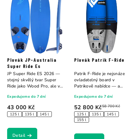
Plovák JP-Australia
Plovák Patrik F-Ride
Super Ride Es
JP Super Ride ES 2026 —
Patrik F-Ride je nejsnáze
stejný skvělý tvar Super
ovladatelný board v
Ride jako Wood Pro, ale v
Patrikově nabídce — a
dostupnější...
přitom je rychlý....
Expedujeme do 7 dní
Expedujeme do 7 dní
43 000 Kč
52 800 Kč
58 700 Kč
125 l
135 l
145 l
125 l
135 l
145 l
155 l
Detail