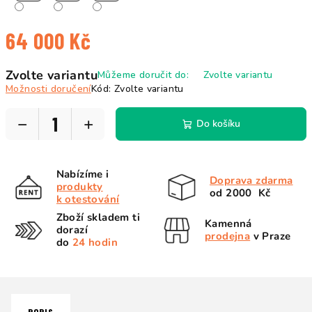
64 000 Kč
Měrná
Zvolte variantu
Můžeme doručit do:
Zvolte variantu
cena:
Možnosti doručení
Kód:
Zvolte variantu
−
+
Do košíku
Nabízíme i
Doprava zdarma
produkty
od 2000 Kč
k otestování
Zboží skladem ti
Kamenná
dorazí
prodejna
v Praze
do
24 hodin
POPIS