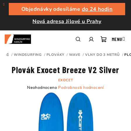
Přejít
na
Objednávky odesíláme
do 24 hodin
obsah
Nová adresa Jílové u Prahy
Nákupní
Hledat
Přihlášení
/
WINDSURFING
/
PLOVÁKY
/
WAVE
/
VLNY DO 3 METRŮ
/
PL
DOMŮ
košík
Plovák Exocet Breeze V2 Silver
EXOCET
Průměrné
Neohodnoceno
Podrobnosti hodnocení
hodnocení
produktu
je
0,0
z
5
hvězdiček.