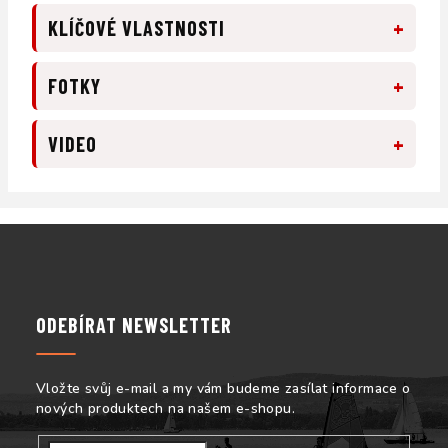
+
KLÍČOVÉ VLASTNOSTI
+
FOTKY
+
VIDEO
Z
á
p
a
ODEBÍRAT NEWSLETTER
t
í
Vložte svůj e-mail a my vám budeme zasílat informace o
nových produktech na našem e-shopu.