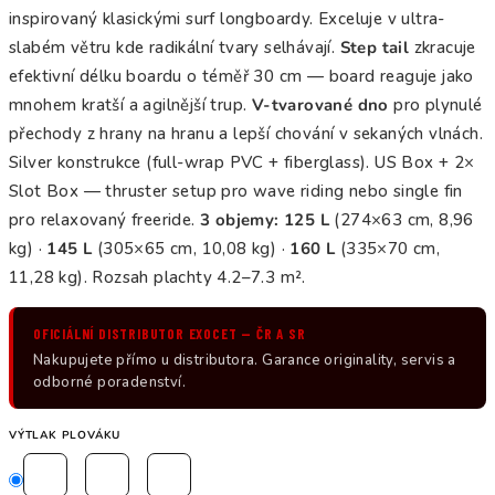
inspirovaný klasickými surf longboardy. Exceluje v ultra-
slabém větru kde radikální tvary selhávají.
Step tail
zkracuje
efektivní délku boardu o téměř 30 cm — board reaguje jako
mnohem kratší a agilnější trup.
V-tvarované dno
pro plynulé
přechody z hrany na hranu a lepší chování v sekaných vlnách.
Silver konstrukce (full-wrap PVC + fiberglass). US Box + 2×
Slot Box — thruster setup pro wave riding nebo single fin
pro relaxovaný freeride.
3 objemy: 125 L
(274×63 cm, 8,96
kg) ·
145 L
(305×65 cm, 10,08 kg) ·
160 L
(335×70 cm,
11,28 kg). Rozsah plachty 4.2–7.3 m².
OFICIÁLNÍ DISTRIBUTOR EXOCET — ČR A SR
Nakupujete přímo u distributora. Garance originality, servis a
odborné poradenství.
VÝTLAK PLOVÁKU