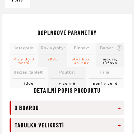
DOPLŇKOVÉ PARAMETRY
?
Kategorie
:
Rok výroby
:
Finbox
:
Barva
:
Vlny do 3
2026
Slot box
,
modrá,
metrů
Us-box
růžová
#sizes_table#
:
Poutka
:
Fina
:
hidden
v cenně
není v ceně
DETAILNÍ POPIS PRODUKTU
+
O BOARDU
+
TABULKA VELIKOSTÍ