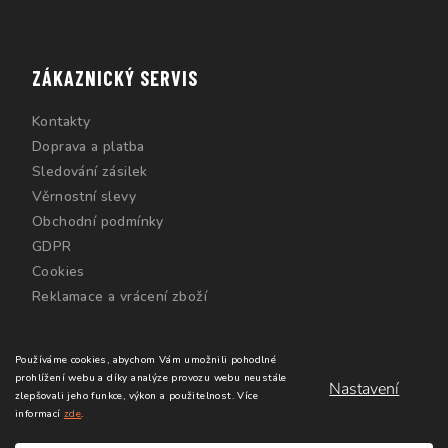
ZÁKAZNICKÝ SERVIS
Kontakty
Doprava a platba
Sledování zásilek
Věrnostní slevy
Obchodní podmínky
GDPR
Cookies
Reklamace a vrácení zboží
Používáme cookies, abychom Vám umožnili pohodlné
prohlížení webu a díky analýze provozu webu neustále
Nastavení
zlepšovali jeho funkce, výkon a použitelnost.
Více
informací
zde
.
Copyright 2026
Windsurfing Karlín.cz
. Všechna práva
vyhrazena.
Upravit nastavení cookies