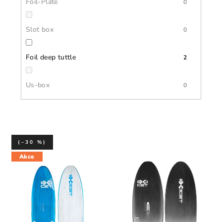
Foil-Plate
0
Slot box
0
Foil deep tuttle
2
Us-box
0
(–30 %)
Akce