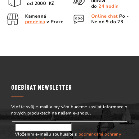
dorazí
od 2000 Kč
d
do
24 hodin
a
Kamenná
Online chat
Po -
c
prodejna
v Praze
Ne od 9 do 23
í
p
r
v
k
Z
y
á
v
p
ý
p
a
ODEBÍRAT NEWSLETTER
i
t
s
í
u
Vložte svůj e-mail a my vám budeme zasílat informace o
nových produktech na našem e-shopu.
Vložením e-mailu souhlasíte s
podmínkami ochrany