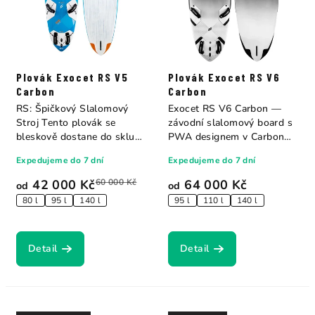
Plovák Exocet RS V5
Plovák Exocet RS V6
Carbon
Carbon
RS: Špičkový Slalomový
Exocet RS V6 Carbon —
Stroj Tento plovák se
závodní slalomový board s
bleskově dostane do skluzu
PWA designem v Carbon
v...
Sandwich...
Expedujeme do 7 dní
Expedujeme do 7 dní
42 000 Kč
60 000 Kč
64 000 Kč
od
od
80 l
95 l
140 l
95 l
110 l
140 l
Detail
Detail