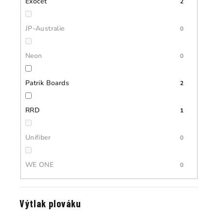
Exocet
2
JP-Australie
0
Neon
0
Patrik Boards
2
RRD
1
Unifiber
0
WE ONE
0
Výtlak plováku