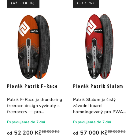
(až –10 %)
(–17 %)
Plovák Patrik F-Race
Plovák Patrik Slalom
Patrik F-Race je thundering
Patrik Slalom je čistý
freerace design vyvinutý s
závodní board
freeracery — pro
homologovaný pro PWA
freeracery....
World Cup a ISAF závodní...
Expedujeme do 7 dní
Expedujeme do 7 dní
52 200 Kč
58 000 Kč
57 000 Kč
69 000 Kč
od
od