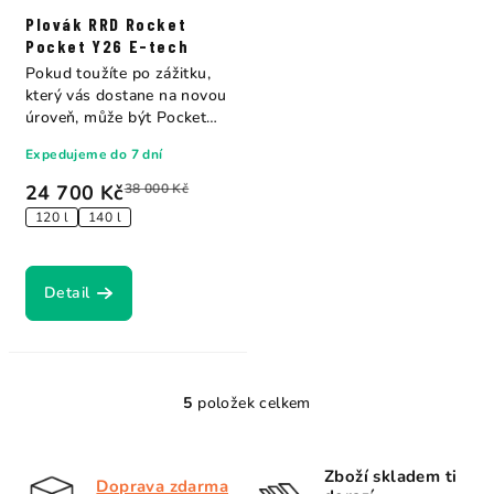
Plovák RRD Rocket
Pocket Y26 E-tech
Pokud toužíte po zážitku,
který vás dostane na novou
úroveň, může být Pocket
Rocket Y26...
Expedujeme do 7 dní
24 700 Kč
38 000 Kč
120 l
140 l
Detail
5
položek celkem
O
v
l
Zboží skladem ti
Doprava zdarma
á