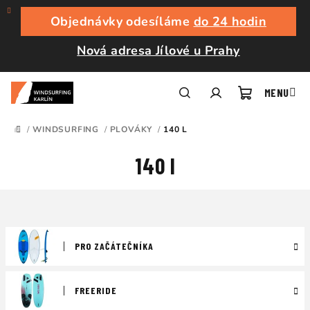
Přejít
na
Objednávky odesíláme
do 24 hodin
obsah
Nová adresa Jílové u Prahy
Nákupní
Hledat
Přihlášení
/
WINDSURFING
/
PLOVÁKY
/
140 L
DOMŮ
košík
140 l
PRO ZAČÁTEČNÍKA
FREERIDE