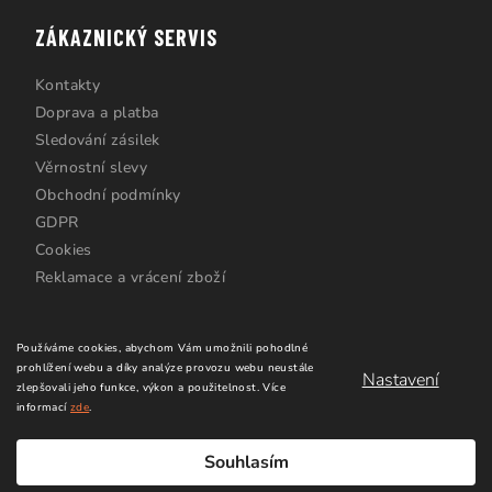
ZÁKAZNICKÝ SERVIS
Kontakty
Doprava a platba
Sledování zásilek
Věrnostní slevy
Obchodní podmínky
GDPR
Cookies
Reklamace a vrácení zboží
Používáme cookies, abychom Vám umožnili pohodlné
prohlížení webu a díky analýze provozu webu neustále
Nastavení
zlepšovali jeho funkce, výkon a použitelnost.
Více
informací
zde
.
Copyright 2026
Windsurfing Karlín.cz
. Všechna práva
vyhrazena.
Upravit nastavení cookies
Souhlasím
Vytvořil Shoptet