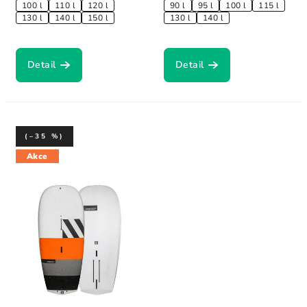
100 l
110 l
120 l
90 l
95 l
100 l
115 l
130 l
140 l
150 l
130 l
140 l
Detail
Detail
(–35 %)
Akce