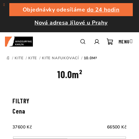
Přejít
na
Objednávky odesíláme
do 24 hodin
obsah
Nová adresa Jílové u Prahy
Nákupní
Hledat
Přihlášení
/
KITE
/
KITE
/
KITE NAFUKOVACÍ
/
10.0M²
DOMŮ
košík
10.0m²
Ř
a
V
z
ý
e
p
Cena
n
i
í
s
37600
Kč
66500
Kč
p
p
r