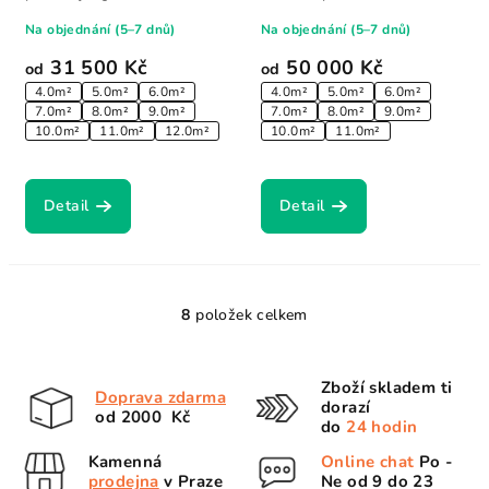
Na objednání (5–7 dnů)
Na objednání (5–7 dnů)
31 500 Kč
50 000 Kč
od
od
4.0m²
5.0m²
6.0m²
4.0m²
5.0m²
6.0m²
7.0m²
8.0m²
9.0m²
7.0m²
8.0m²
9.0m²
10.0m²
11.0m²
12.0m²
10.0m²
11.0m²
Detail
Detail
8
položek celkem
O
v
l
Zboží skladem ti
Doprava zdarma
á
dorazí
od 2000 Kč
d
do
24 hodin
a
Kamenná
Online chat
Po -
c
prodejna
v Praze
Ne od 9 do 23