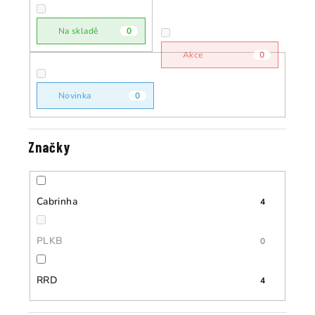
r
o
o
Na skladě
0
d
d
u
Akce
0
u
k
k
t
Novinka
0
t
ů
ů
Značky
Cabrinha
4
PLKB
0
RRD
4