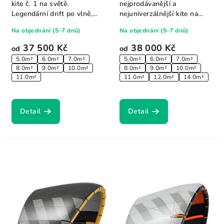
kite č. 1 na světě.
nejprodávanější a
Legendární drift po vlně,
nejuniverzálnější kite na
blesková...
světě, už přes 20 let.
Na objednání (5–7 dnů)
Na objednání (5–7 dnů)
Model...
37 500 Kč
38 000 Kč
od
od
5.0m²
6.0m²
7.0m²
5.0m²
6.0m²
7.0m²
8.0m²
9.0m²
10.0m²
8.0m²
9.0m²
10.0m²
11.0m²
11.0m²
12.0m²
14.0m²
Detail
Detail