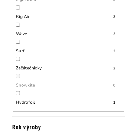
Big Air
3
Wave
3
Surf
2
Začátečnický
2
Snowkite
0
Hydrofoil
1
Rok výroby