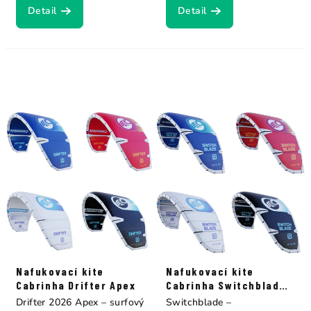
Detail
Detail
Nafukovací kite
Nafukovací kite
Cabrinha Drifter Apex
Cabrinha Switchblade
Apex
Drifter 2026 Apex – surfový
Switchblade –