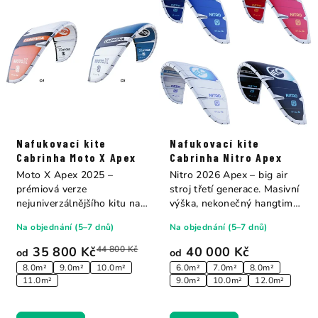
Nafukovací kite
Nafukovací kite
Cabrinha Moto X Apex
Cabrinha Nitro Apex
Moto X Apex 2025 –
Nitro 2026 Apex – big air
prémiová verze
stroj třetí generace. Masivní
nejuniverzálnějšího kitu na
výška, nekonečný hangtime
trhu. Ultra HT rám,...
a...
Na objednání (5–7 dnů)
Na objednání (5–7 dnů)
35 800 Kč
44 800 Kč
40 000 Kč
od
od
8.0m²
9.0m²
10.0m²
6.0m²
7.0m²
8.0m²
11.0m²
9.0m²
10.0m²
12.0m²