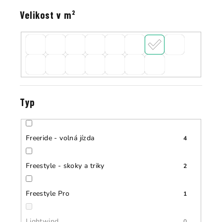
Velikost v m²
Typ
Freeride - volná jízda
4
Freestyle - skoky a triky
2
Freestyle Pro
1
Lightwind
0