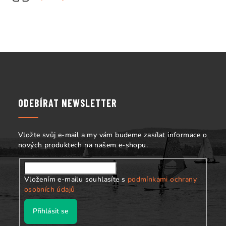
í
p
r
v
k
Z
y
á
v
p
ý
p
a
ODEBÍRAT NEWSLETTER
i
t
s
í
u
Vložte svůj e-mail a my vám budeme zasílat informace o
nových produktech na našem e-shopu.
Vložením e-mailu souhlasíte s
podmínkami ochrany
osobních údajů
Přihlásit se