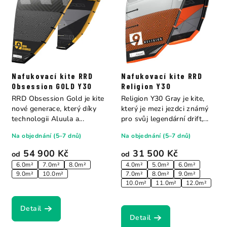
Nafukovací kite RRD
Nafukovací kite RRD
Obsession GOLD Y30
Religion Y30
RRD Obsession Gold je kite
Religion Y30 Gray je kite,
nové generace, který díky
který je mezi jezdci známý
technologii Aluula a...
pro svůj legendární drift,...
Na objednání (5–7 dnů)
Na objednání (5–7 dnů)
54 900 Kč
31 500 Kč
od
od
6.0m²
7.0m²
8.0m²
4.0m²
5.0m²
6.0m²
9.0m²
10.0m²
7.0m²
8.0m²
9.0m²
10.0m²
11.0m²
12.0m²
Detail
Detail